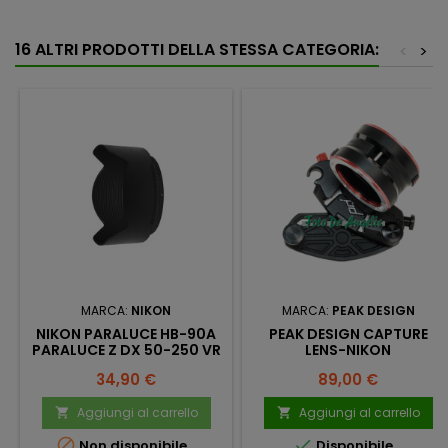
16 ALTRI PRODOTTI DELLA STESSA CATEGORIA:
<
>
MARCA:
NIKON
MARCA:
PEAK DESIGN
NIKON PARALUCE HB-90A
PEAK DESIGN CAPTURE
PARALUCE Z DX 50-250 VR
LENS-NIKON
Prezzo
Prezzo
34,90 €
89,00 €
Aggiungi al carrello
Aggiungi al carrello




Non disponibile
Disponibile