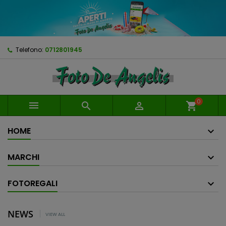
Telefono:
0712801945
0



shopping_cart
HOME
MARCHI
FOTOREGALI
NEWS
VIEW ALL