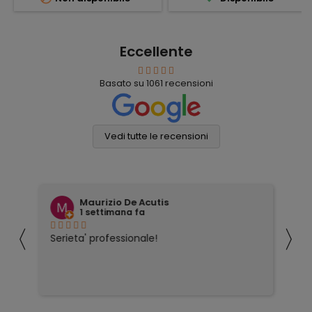
Eccellente
Basato su
1061
recensioni
Vedi tutte le recensioni
Maurizio De Acutis
1 settimana fa
〈
〉
ivi
Serieta' professionale!
Tu
co