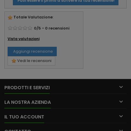
Puoi essere il primo a scrivere la tua recensione!
Totale Valutazione
:
0
/
5
-
0
recensioni
Vista valutazioni
Aggiungi recensione
Vedi le recensioni

PRODOTTI E SERVIZI

LA NOSTRA AZIENDA

IL TUO ACCOUNT