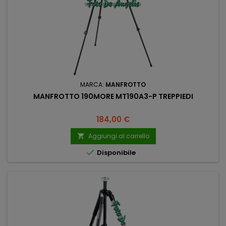
MARCA:
MANFROTTO
MANFROTTO 190MORE MT190A3-P TREPPIEDI
Prezzo
184,00 €
Aggiungi al carrello


Disponibile