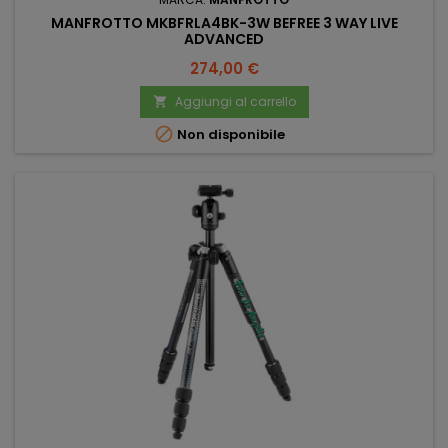
MANFROTTO MKBFRLA4BK-3W BEFREE 3 WAY LIVE
ADVANCED
Prezzo
274,00 €
Aggiungi al carrello


Non disponibile