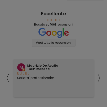
Eccellente
Basato su
1061
recensioni
Vedi tutte le recensioni
Maurizio De Acutis
1 settimana fa
〈
〉
ivi
Serieta' professionale!
Tu
co