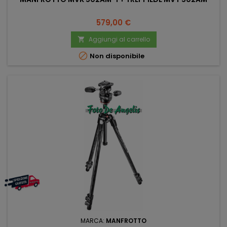
Prezzo
579,00 €
Aggiungi al carrello


Non disponibile
MARCA:
MANFROTTO