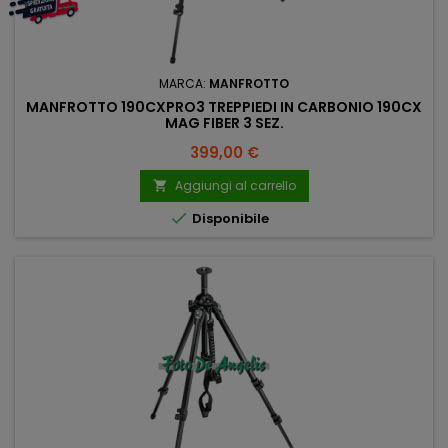
MARCA:
MANFROTTO
MANFROTTO 190CXPRO3 TREPPIEDI IN CARBONIO 190CX
MAG FIBER 3 SEZ.
Prezzo
399,00 €
Aggiungi al carrello


Disponibile