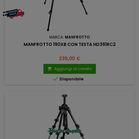
MARCA:
MANFROTTO
MANFROTTO 190XB CON TESTA HD391RC2
Prezzo
239,00 €
Aggiungi al carrello


Disponibile