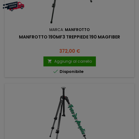
MARCA:
MANFROTTO
MANFROTTO 190MF3 TREPPIEDE 190 MAGFIBER
Prezzo
372,00 €
Aggiungi al carrello


Disponibile