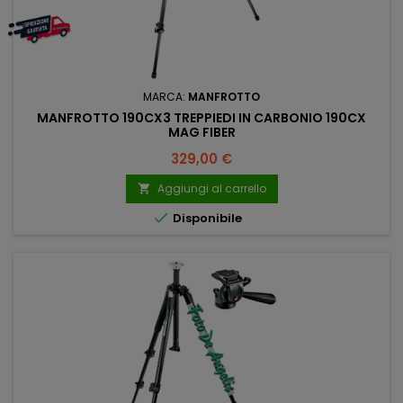
MARCA:
MANFROTTO
MANFROTTO 190CX3 TREPPIEDI IN CARBONIO 190CX
MAG FIBER
Prezzo
329,00 €
Aggiungi al carrello


Disponibile