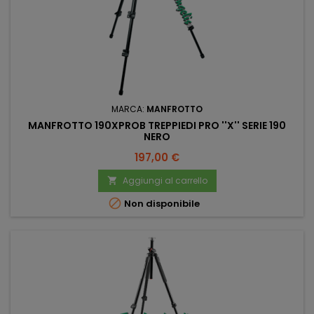
MARCA:
MANFROTTO
MANFROTTO 190XPROB TREPPIEDI PRO ''X'' SERIE 190
NERO
Prezzo
197,00 €
Aggiungi al carrello


Non disponibile