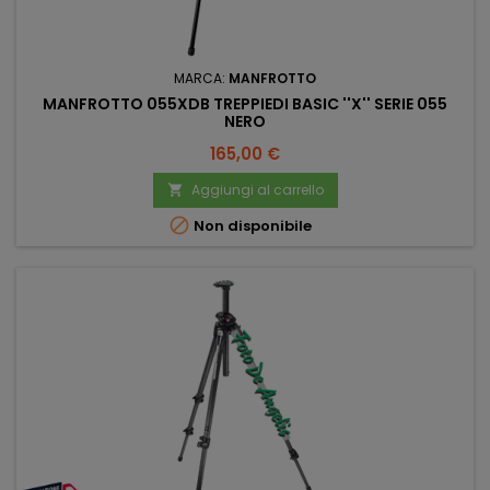
MARCA:
MANFROTTO
MANFROTTO 055XDB TREPPIEDI BASIC ''X'' SERIE 055
NERO
Prezzo
165,00 €
Aggiungi al carrello


Non disponibile