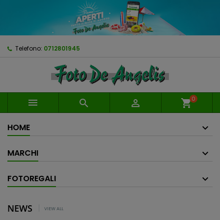
Telefono:
0712801945
0



shopping_cart
HOME
MARCHI
FOTOREGALI
NEWS
VIEW ALL