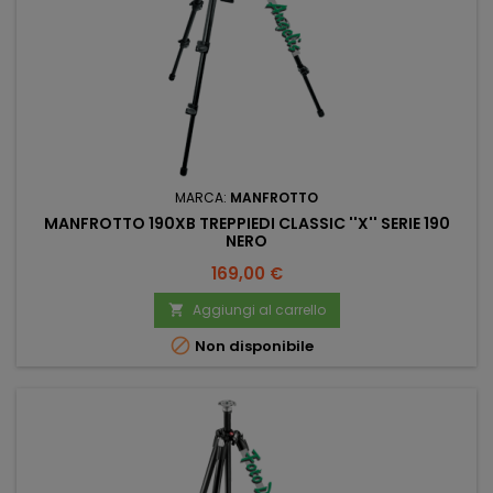
MARCA:
MANFROTTO
MANFROTTO 190XB TREPPIEDI CLASSIC ''X'' SERIE 190
NERO
Prezzo
169,00 €
Aggiungi al carrello


Non disponibile