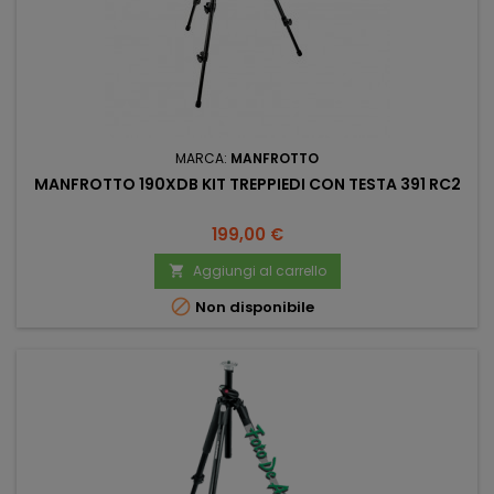
MARCA:
MANFROTTO
MANFROTTO 190XDB KIT TREPPIEDI CON TESTA 391 RC2
Prezzo
199,00 €
Aggiungi al carrello


Non disponibile