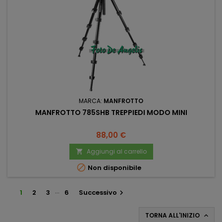
MARCA:
MANFROTTO
MANFROTTO 785SHB TREPPIEDI MODO MINI
Prezzo
88,00 €
Aggiungi al carrello


Non disponibile
…
1
2
3
6
Successivo

TORNA ALL'INIZIO
