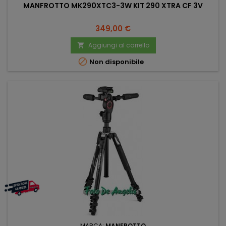
MANFROTTO MK290XTC3-3W KIT 290 XTRA CF 3V
Prezzo
349,00 €
Aggiungi al carrello


Non disponibile
MARCA:
MANFROTTO