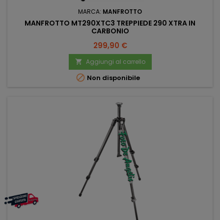
MARCA:
MANFROTTO
MANFROTTO MT290XTC3 TREPPIEDE 290 XTRA IN
CARBONIO
Prezzo
299,90 €
Aggiungi al carrello


Non disponibile