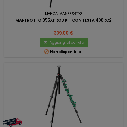
MARCA:
MANFROTTO
MANFROTTO 055XPROB KIT CON TESTA 498RC2
Prezzo
339,00 €
Aggiungi al carrello


Non disponibile