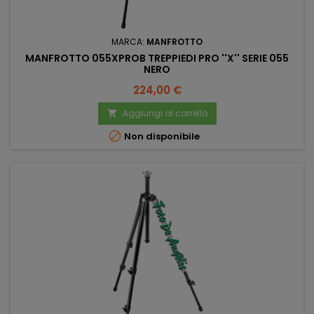
MARCA:
MANFROTTO
MANFROTTO 055XPROB TREPPIEDI PRO ''X'' SERIE 055
NERO
Prezzo
224,00 €
Aggiungi al carrello


Non disponibile