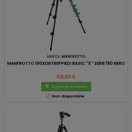
MARCA:
MANFROTTO
MANFROTTO 190XDBTREPPIEDI BASIC ''X'' SERIE 190 NERO
Prezzo
129,00 €
Aggiungi al carrello


Non disponibile