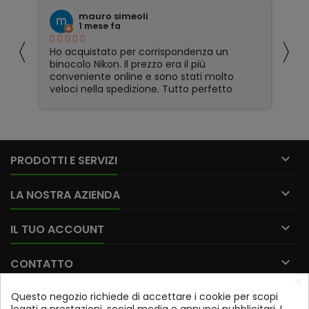
mauro simeoli
Fabio M
1 mese fa
1 mese f
〈
〉
Ho acquistato per corrispondenza un
Prima, durant
inocolo Nikon. Il prezzo era il più
disponibilità 
conveniente online e sono stati molto
veloci nella spedizione. Tutto perfetto

PRODOTTI E SERVIZI

LA NOSTRA AZIENDA

IL TUO ACCOUNT

CONTATTO
×
Questo negozio richiede di accettare i cookie per scopi
Iscriviti alla nostra newsletter
legati a prestazioni, social media e annunci pubblicitari. I