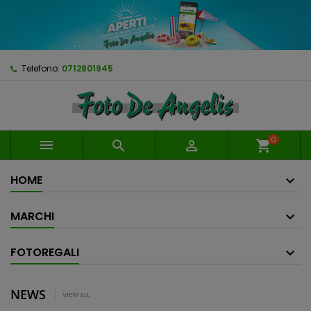
Telefono:
0712801945
0



shopping_cart
HOME
MARCHI
FOTOREGALI
NEWS
VIEW ALL