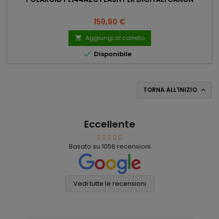
Prezzo
159,90 €
Aggiungi al carrello


Disponibile
TORNA ALL'INIZIO

Eccellente
Basato su
1058
recensioni
Vedi tutte le recensioni