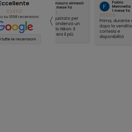
Eccellente
Fabio
mauro simeoli
Mennella
1 mese fa
1 mese fa
〈
to su
1058
recensioni
Ho acquistato per
Ho ac
Prima, durante e
corrispondenza un
obiet
dopo la vendita
binocolo Nikon. Il
riven
cortesia e
prezzo era il più
rimas
disponibilità
conveniente online
soddi
 tutte le recensioni
eccellenti. Grazie
e sono stati molto
Spedi
ancora!
veloci nella
otti
spedizione. Tutto
gadge
perfetto
part
appre
consi
affid