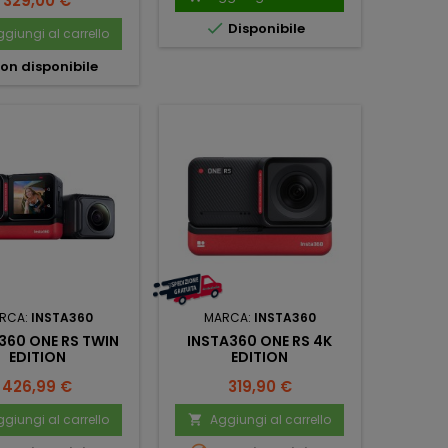
329,00 €

Disponibile
giungi al carrello
on disponibile
RCA:
INSTA360
MARCA:
INSTA360
360 ONE RS TWIN
INSTA360 ONE RS 4K
EDITION
EDITION
Prezzo
Prezzo
426,99 €
319,90 €
giungi al carrello
Aggiungi al carrello
