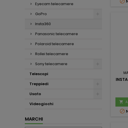

N
Eyecam telecamere
GoPro
Insta360
Panasonic telecamere
Polaroid telecamere
Rollei telecamere
Sony telecamere
M
Telescopi
INSTA
Treppiedi
Usato
A

Videogiochi

N
MARCHI