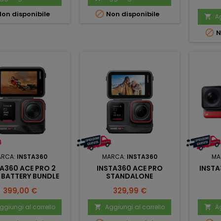

on disponibile
Non disponibile
Ag


N
ARCA:
INSTA360
MARCA:
INSTA360
MA
A360 ACE PRO 2
INSTA360 ACE PRO
INSTA
 BATTERY BUNDLE
STANDALONE
Prezzo
Prezzo
399,00 €
329,99 €
ggiungi al carrello
Aggiungi al carrello
Ag

