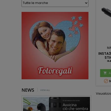
M
INSTA3
STI
I
A


N
NEWS
VIEW ALL
Visualizza