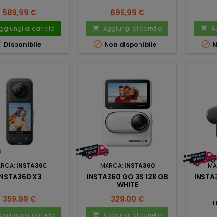
Prezzo
Prezzo
589,99 €
699,99 €
ggiungi al carrello
Aggiungi al carrello
Ag





Disponibile
Non disponibile
N
ARCA:
INSTA360
MARCA:
INSTA360
MA
INSTA360 X3
INSTA360 GO 3S 128 GB
INSTA
WHITE
Prezzo
Prezzo
359,99 €
329,00 €
1
ggiungi al carrello
Aggiungi al carrello
