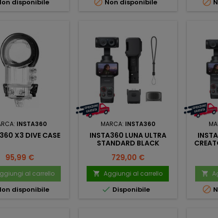


on disponibile
Non disponibile
N
ARCA:
INSTA360
MARCA:
INSTA360
MA
360 X3 DIVE CASE
INSTA360 LUNA ULTRA
INSTA
STANDARD BLACK
CREAT
Prezzo
Prezzo
95,99 €
729,00 €
ggiungi al carrello
Aggiungi al carrello
Ag




on disponibile
Disponibile
N