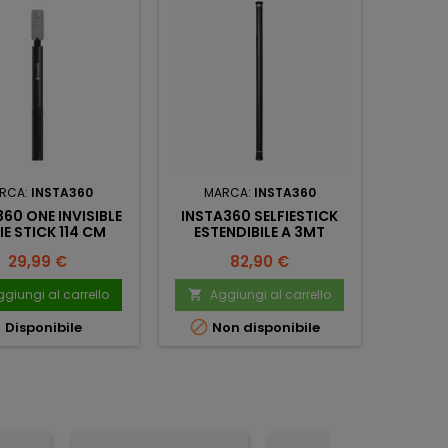
RCA:
INSTA360
MARCA:
INSTA360
60 ONE INVISIBLE
INSTA360 SELFIESTICK
IE STICK 114 CM
ESTENDIBILE A 3MT
Prezzo
Prezzo
29,99 €
82,90 €
giungi al carrello
Aggiungi al carrello



Disponibile
Non disponibile