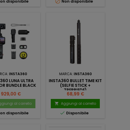

on disponibile
Non disponibile
RCA:
INSTA360
MARCA:
INSTA360
360 LUNA ULTRA
INSTA360 BULLET TIME KIT
OR BUNDLE BLACK
(SELFIE STICK +
TREPPIEDE)
Prezzo
Prezzo
929,00 €
68,99 €
giungi al carrello
Aggiungi al carrello


on disponibile
Disponibile