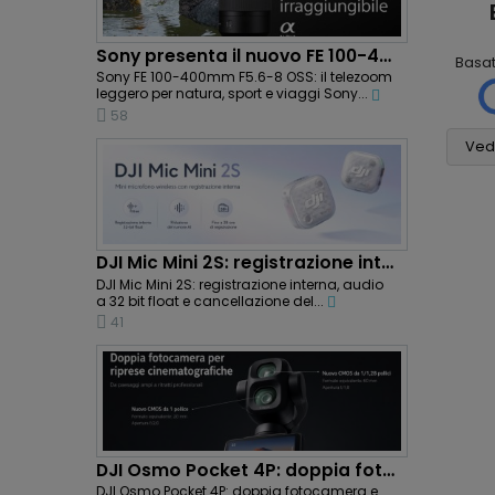
Mauro
Mario Massini
Scalabrin
2 mesi fa
1 settimana fa
Sony presenta il nuovo FE 100-400mm F5.6-8 OSS:...
Basa
Ho molto
Tutto
Sony FE 100-400mm F5.6-8 OSS: il telezoom
apprezzato la
leggero per natura, sport e viaggi Sony...
. (
assolutamente
scrupolosità nella
6
perfetto! Non vedo
58
valutazione del mio
cosa si potrebbe
usato e i consigli per
Vedi
pretendere di più,
l'acquisto della
grazie
nuova fotocamera
(con i relativi pregi e
difetti) . Mi ritengo
sinceramente
DJI Mic Mini 2S: registrazione interna e...
soddisfatto e
DJI Mic Mini 2S: registrazione interna, audio
tutelato dalla
a 32 bit float e cancellazione del...
consulenza che mi
41
avete offerto.
Affabilità e
professionalità ...
che altro !!!
DJI Osmo Pocket 4P: doppia fotocamera e riprese...
DJI Osmo Pocket 4P: doppia fotocamera e