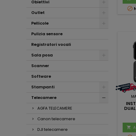
Obiettivi

N
Outlet
Pellicole
Pulizia sensore
Registratori vocali
Sala posa
Scanner
Software
Stampanti
M
Telecamere
INST
DUAL
AGFA TELECAMERE
Canon telecamere
A

DJI telecamere