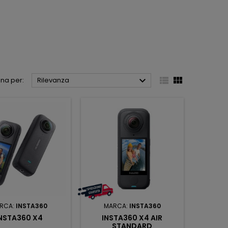



na per:
Rilevanza
RCA:
INSTA360
MARCA:
INSTA360
NSTA360 X4
INSTA360 X4 AIR
STANDARD