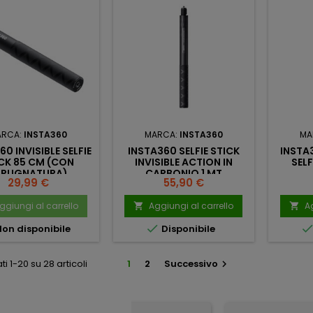
ARCA:
INSTA360
MARCA:
INSTA360
MA
60 INVISIBLE SELFIE
INSTA360 SELFIE STICK
INSTA3
CK 85 CM (CON
INVISIBLE ACTION IN
SELF
MPUGNATURA)
CARBONIO 1 MT
Prezzo
Prezzo
29,99 €
55,90 €
ggiungi al carrello
Aggiungi al carrello
Ag



on disponibile
Disponibile
ti 1-20 su 28 articoli
1
2
Successivo
