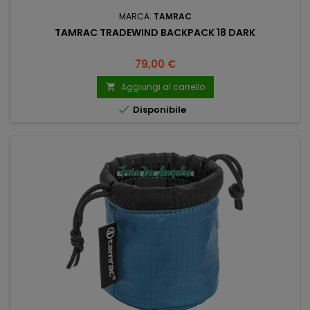
MARCA:
TAMRAC
TAMRAC TRADEWIND BACKPACK 18 DARK
Prezzo
79,00 €
Aggiungi al carrello


Disponibile