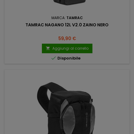
MARCA:
TAMRAC
TAMRAC NAGANO 12L V2.0 ZAINO NERO
Prezzo
59,90 €
Aggiungi al carrello


Disponibile