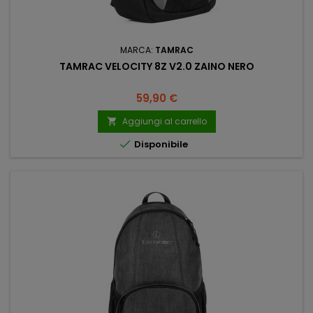
MARCA:
TAMRAC
TAMRAC VELOCITY 8Z V2.0 ZAINO NERO
Prezzo
59,90 €
Aggiungi al carrello


Disponibile