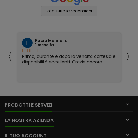
Vedi tutte le recensioni
Fabio Mennella
1 mese fa
〈
〉
Prima, durante e dopo la vendita cortesia e
Ho
disponibilità eccellenti. Grazie ancora!
ri
so
pa
pa
ser

PRODOTTI E SERVIZI

LA NOSTRA AZIENDA

IL TUO ACCOUNT