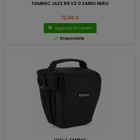
TAMRAC JAZZ 84 V2.0 ZAINO NERO
Prezzo
72,90 €
Aggiungi al carrello


Disponibile
MARCA:
TAMRAC