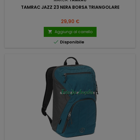
TAMRAC JAZZ 23 NERA BORSA TRIANGOLARE
Prezzo
29,90 €
Aggiungi al carrello


Disponibile