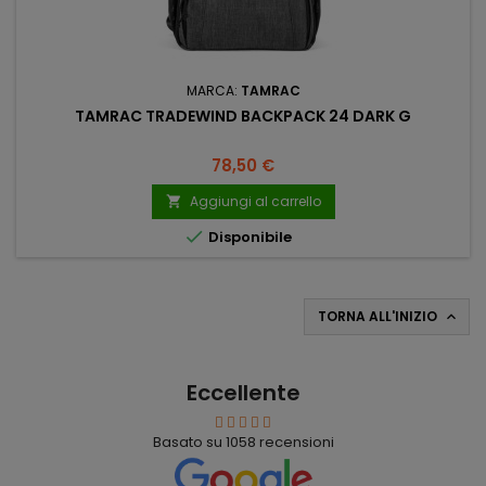
MARCA:
TAMRAC
TAMRAC TRADEWIND BACKPACK 24 DARK G
Prezzo
78,50 €
Aggiungi al carrello


Disponibile
TORNA ALL'INIZIO

Eccellente
Basato su
1058
recensioni