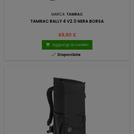
MARCA:
TAMRAC
TAMRAC RALLY 4 V2.0 NERA BORSA
Prezzo
49,90 €
Aggiungi al carrello


Disponibile