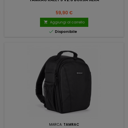
Prezzo
59,90 €
Aggiungi al carrello


Disponibile
MARCA:
TAMRAC