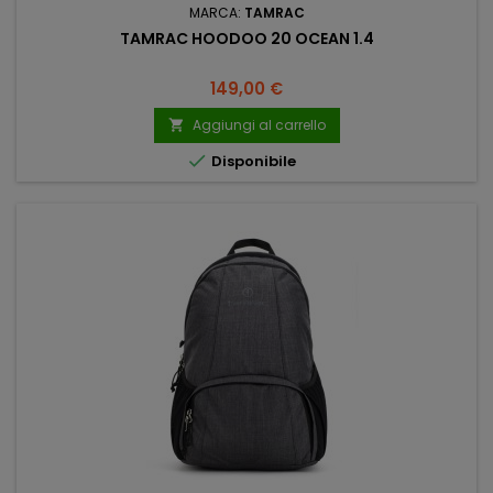
MARCA:
TAMRAC
TAMRAC HOODOO 20 OCEAN 1.4
Prezzo
149,00 €
Aggiungi al carrello


Disponibile