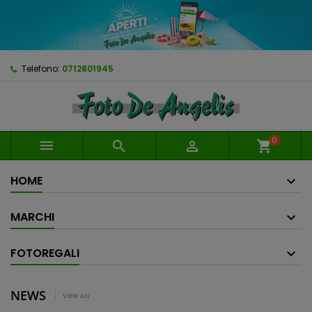
Telefono:
0712801945
0



shopping_cart
HOME
MARCHI
FOTOREGALI
NEWS
VIEW ALL