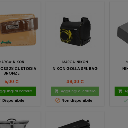
MARCA:
NIKON
MARCA:
NIKON
 CSS28 CUSTODIA
NIKON GOLLA SRL BAG
NI
BRONZE
Prezzo
Prezzo
5,00 €
49,00 €
ggiungi al carrello
Aggiungi al carrello
Ag




Disponibile
Non disponibile