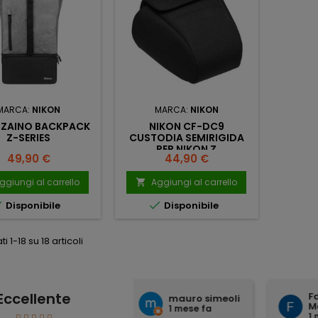
MARCA:
NIKON
MARCA:
NIKON
 ZAINO BACKPACK
NIKON CF-DC9
Z-SERIES
CUSTODIA SEMIRIGIDA
PER NIKON Z
Prezzo
Prezzo
49,90 €
44,90 €
ggiungi al carrello
Aggiungi al carrello



Disponibile
Disponibile
ti 1-18 su 18 articoli
Eccellente
Fabio
mauro simeoli
Mennella
1 mese fa
1 mese fa