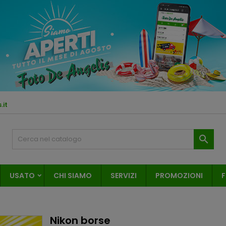
.it

USATO
CHI SIAMO
SERVIZI
PROMOZIONI
F
Nikon borse