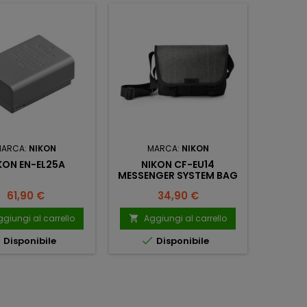
MARCA:
NIKON
MARCA:
NIKON
KON EN-EL25A
NIKON CF-EU14
MESSENGER SYSTEM BAG
Prezzo
Prezzo
61,90 €
34,90 €
giungi al carrello
Aggiungi al carrello



Disponibile
Disponibile