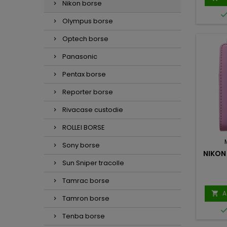
Nikon borse
Olympus borse
Optech borse
Panasonic
Pentax borse
Reporter borse
Rivacase custodie
ROLLEI BORSE
Sony borse
NIKON
Sun Sniper tracolle
Tamrac borse
A

Tamron borse
Tenba borse