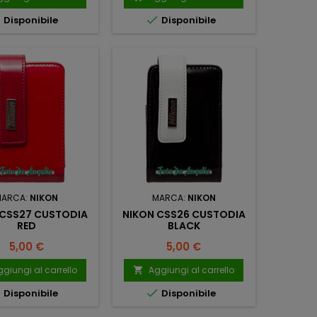


Disponibile
Disponibile
MARCA:
NIKON
MARCA:
NIKON
 CSS27 CUSTODIA
NIKON CSS26 CUSTODIA
RED
BLACK
Prezzo
Prezzo
5,00 €
5,00 €
giungi al carrello
Aggiungi al carrello



Disponibile
Disponibile