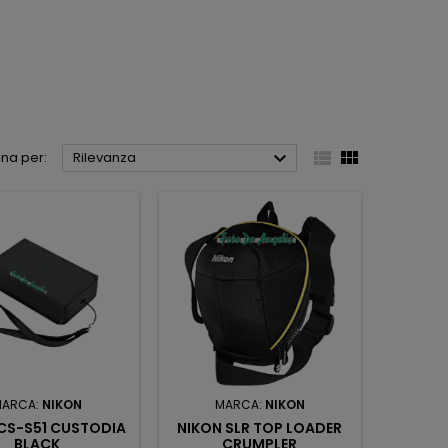



na per:
Rilevanza
MARCA:
NIKON
MARCA:
NIKON
CS-S51 CUSTODIA
NIKON SLR TOP LOADER
BLACK
CRUMPLER