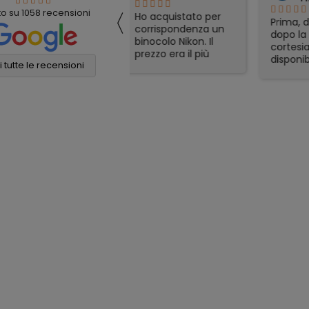
〈
to su
1058
recensioni
Ho acquistato per
Ho ac
Prima, durante e
corrispondenza un
obiet
dopo la vendita
binocolo Nikon. Il
riven
cortesia e
prezzo era il più
rimas
disponibilità
conveniente online
soddi
 tutte le recensioni
eccellenti. Grazie
e sono stati molto
Spedi
ancora!
veloci nella
otti
spedizione. Tutto
gadge
perfetto
part
appre
consi
affid