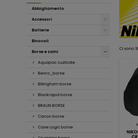
Abbigliamento
Accessori
Batterie
Binocoli
Ci sono 18
Borse e zaini
Aquapac custodie
Benro_borse
Billingham borse
Blackrapid borse
BRAUN BORSE
Canon borse
Case Logic borse
NIKO
CR
Crumpler borse