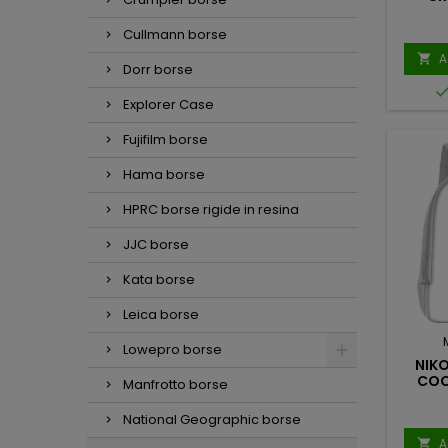
Cullmann borse
A

Dorr borse
Explorer Case
Fujifilm borse
Hama borse
HPRC borse rigide in resina
JJC borse
Kata borse
Leica borse
Lowepro borse
NIKO
COO
Manfrotto borse
National Geographic borse
A
