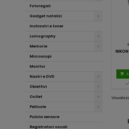
Fotoregali
Gadget natalizi
Inchiostri e toner
Lomography
Memorie
NIKON
Microscopi
Monitor
A

Nastri e DVD
Obiettivi
Outlet
Visualizza
Pellicole
Pulizia sensore
Mauro
Mario Massini
Scalabrin
2 mesi fa
Registratori vocali
1 mese fa