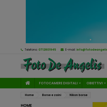
Telefono:
0712801945
E-mail:
info@fotodeangelis
FOTOCAMERE DIGITALI
OBIETTIVI
Home
Borse e zaini
Nikon borse
HOME