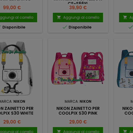
CS-S66YL
Prezzo
Prezzo
99,00 €
39,90 €
ggiungi al carrello
Aggiungi al carrello
Ag




Disponibile
Disponibile
MARCA:
NIKON
MARCA:
NIKON
N ZAINETTO PER
NIKON ZAINETTO PER
NIKO
LPIX S30 WHITE
COOLPIX S30 PINK
COO
Prezzo
Prezzo
29,00 €
29,00 €
ggiungi al carrello
Aggiungi al carrello
Ag

