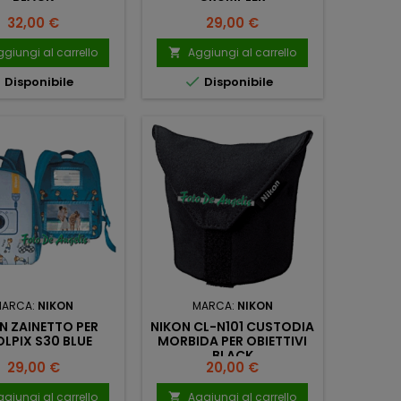
Prezzo
Prezzo
32,00 €
29,00 €
giungi al carrello
Aggiungi al carrello



Disponibile
Disponibile
MARCA:
NIKON
MARCA:
NIKON
N ZAINETTO PER
NIKON CL-N101 CUSTODIA
LPIX S30 BLUE
MORBIDA PER OBIETTIVI
BLACK
Prezzo
Prezzo
29,00 €
20,00 €
giungi al carrello
Aggiungi al carrello
