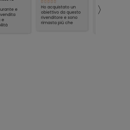
〉
quistato un
La fotocamera è
preciso ed
tivo da questo
arrivata rispettando
affidabile.
ditore e sono
in tempi velocissimi
ta più che
data l'alta richiesta
sfatta.
del prodotto e sono
zione veloce,
rimasto
mo packaging e
piacevolmente
t in regalo
sorpreso. Avevo già
icolarmente
acquistato in
zzati. Lo
passato da Foto De
glio, serio e
Angelis e si
abile.
confermano molto
affidabili e Seri.