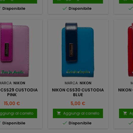


Disponibile
Disponibile
MARCA:
NIKON
MARCA:
NIKON
 CSS29 CUSTODIA
NIKON CSS30 CUSTODIA
NIKON
PINK
BLUE
Prezzo
Prezzo
15,00 €
5,00 €
ggiungi al carrello
Aggiungi al carrello
Ag




Disponibile
Disponibile