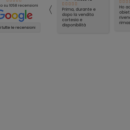
〈
to su
1058
recensioni
Ho acquistato un
Prima, durante e
La f
obiettivo da questo
dopo la vendita
arriv
rivenditore e sono
cortesia e
in te
rimasta più che
disponibilità
data 
soddisfatta.
 tutte le recensioni
eccellenti. Grazie
del p
Spedizione veloce,
ancora!
rima
ottimo packaging e
piac
gadget in regalo
sorpr
particolarmente
acqui
apprezzati. Lo
pass
consiglio, serio e
Angel
affidabile.
conf
affida