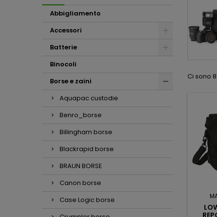
Abbigliamento
Accessori
Batterie
Binocoli
Ci sono 81
Borse e zaini
Aquapac custodie
Benro_borse
Billingham borse
Blackrapid borse
BRAUN BORSE
Canon borse
M
Case Logic borse
LO
REP
Crumpler borse