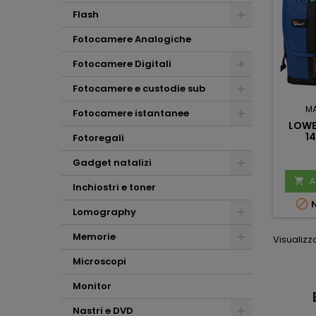
Flash
Fotocamere Analogiche
Fotocamere Digitali
Fotocamere e custodie sub
M
Fotocamere istantanee
LOWE
1
Fotoregali
Gadget natalizi
A

Inchiostri e toner

N
Lomography
Memorie
Visualizza
Microscopi
Monitor
Mauro
ni
mauro simeoli
Scalabrin
1 mese fa
Nastri e DVD
1 settimana fa