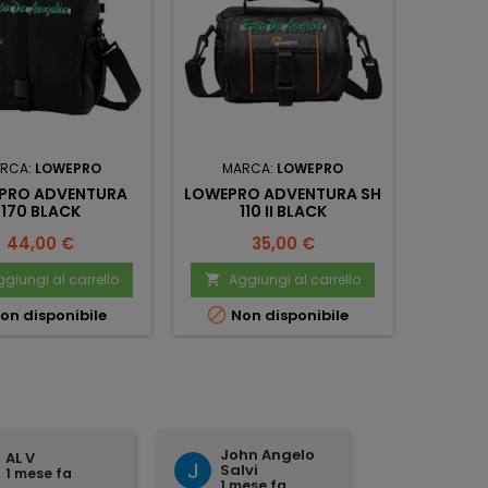
RCA:
LOWEPRO
MARCA:
LOWEPRO
PRO ADVENTURA
LOWEPRO ADVENTURA SH
170 BLACK
110 II BLACK
Prezzo
Prezzo
44,00 €
35,00 €
giungi al carrello
Aggiungi al carrello


on disponibile
Non disponibile
John Angelo
domenico
umber
Salvi
tattoli
orland
1 mese fa
1 mese fa
1 mese 