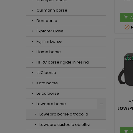
Cullmann borse
A

Dorr borse

N
Explorer Case
Fujifilm borse
Hama borse
HPRC borse rigide in resina
JJC borse
Kata borse
Leica borse
M
Lowepro borse
LOWEPR
Lowepro borse a tracolla
Lowepro custodie obiettivi
A
