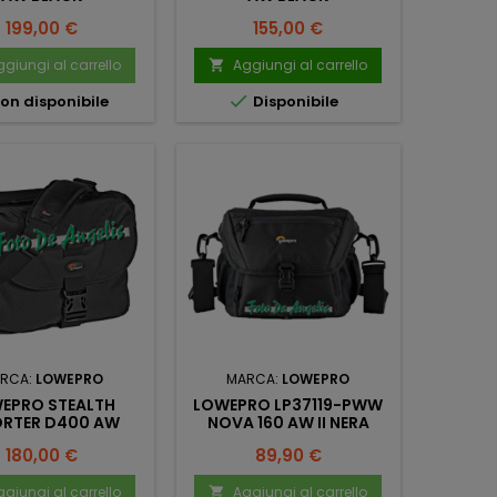
Prezzo
Prezzo
199,00 €
155,00 €
giungi al carrello
Aggiungi al carrello


on disponibile
Disponibile
RCA:
LOWEPRO
MARCA:
LOWEPRO
EPRO STEALTH
LOWEPRO LP37119-PWW
ORTER D400 AW
NOVA 160 AW II NERA
Prezzo
Prezzo
180,00 €
89,90 €
giungi al carrello
Aggiungi al carrello
