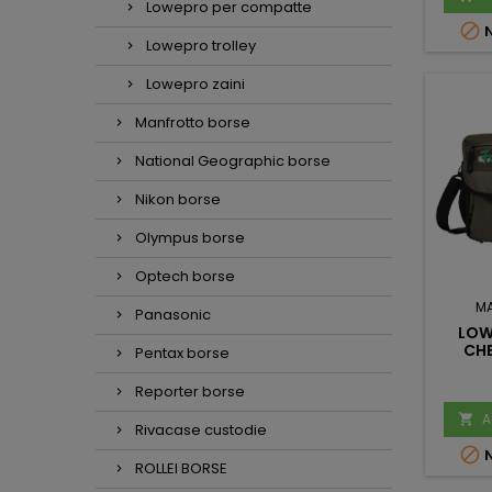
Lowepro per compatte

N
Lowepro trolley
Lowepro zaini
Manfrotto borse
National Geographic borse
Nikon borse
Olympus borse
Optech borse
M
Panasonic
LOW
CH
Pentax borse
Reporter borse
A

Rivacase custodie

N
ROLLEI BORSE