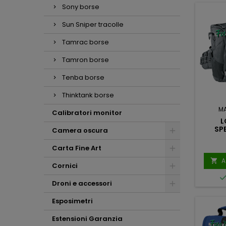
Sony borse
Sun Sniper tracolle
Tamrac borse
Tamron borse
Tenba borse
Thinktank borse
M
Calibratori monitor
L
SP
Camera oscura
Carta Fine Art
A

Cornici
Droni e accessori
Esposimetri
Estensioni Garanzia