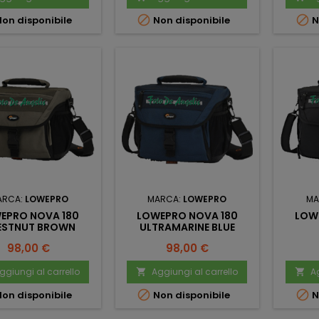


on disponibile
Non disponibile
N
ARCA:
LOWEPRO
MARCA:
LOWEPRO
MA
EPRO NOVA 180
LOWEPRO NOVA 180
LOW
ESTNUT BROWN
ULTRAMARINE BLUE
Prezzo
Prezzo
98,00 €
98,00 €
ggiungi al carrello
Aggiungi al carrello
Ag




on disponibile
Non disponibile
N