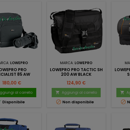
ARCA:
LOWEPRO
MARCA:
LOWEPRO
MA
OWEPRO PRO
LOWEPRO PRO TACTIC SH
LOWEP
ECIALIST 85 AW
200 AW BLACK
S
Prezzo
Prezzo
180,00 €
124,90 €
ggiungi al carrello
Aggiungi al carrello
Ag





Disponibile
Non disponibile
N