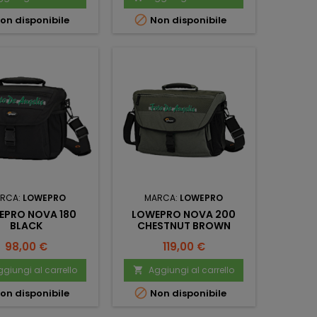

on disponibile
Non disponibile
RCA:
LOWEPRO
MARCA:
LOWEPRO
EPRO NOVA 180
LOWEPRO NOVA 200
BLACK
CHESTNUT BROWN
Prezzo
Prezzo
98,00 €
119,00 €
giungi al carrello
Aggiungi al carrello


on disponibile
Non disponibile