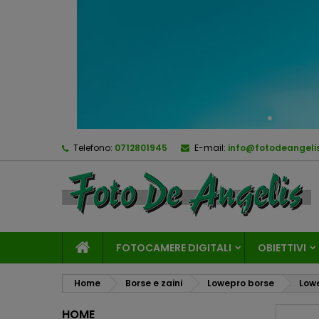
Telefono:
0712801945
E-mail:
info@fotodeangelis
FOTOCAMERE DIGITALI
OBIETTIVI
Home
Borse e zaini
Lowepro borse
Lowe
HOME