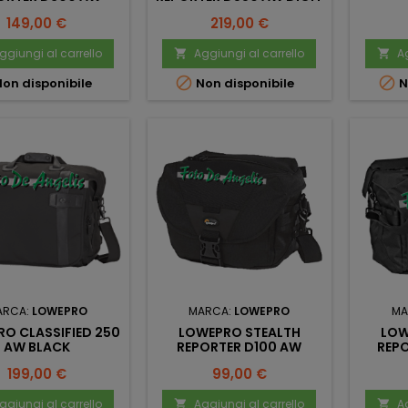
Prezzo
Prezzo
149,00 €
219,00 €
ggiungi al carrello
Aggiungi al carrello
Ag




on disponibile
Non disponibile
N
ARCA:
LOWEPRO
MARCA:
LOWEPRO
MA
O CLASSIFIED 250
LOWEPRO STEALTH
LOW
AW BLACK
REPORTER D100 AW
REP
Prezzo
Prezzo
199,00 €
99,00 €
ggiungi al carrello
Aggiungi al carrello
Ag

