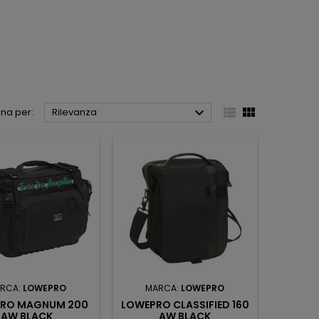



na per:
Rilevanza
RCA:
LOWEPRO
MARCA:
LOWEPRO
RO MAGNUM 200
LOWEPRO CLASSIFIED 160
AW BLACK
AW BLACK