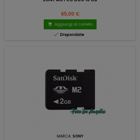
Prezzo
65,00 €
Aggiungi al carrello


Disponibile
MARCA:
SONY