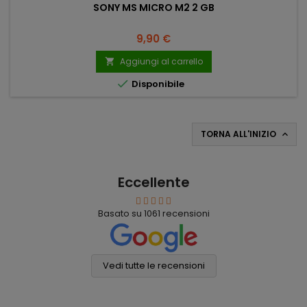
SONY MS MICRO M2 2 GB
Prezzo
9,90 €
Aggiungi al carrello


Disponibile
TORNA ALL'INIZIO

Eccellente
Basato su
1061
recensioni
Vedi tutte le recensioni