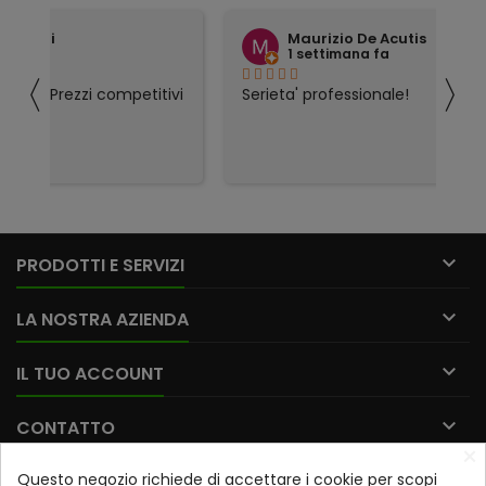
Maurizio De Acutis
1 settimana fa
〈
〉
titivi
Serieta' professionale!

PRODOTTI E SERVIZI

LA NOSTRA AZIENDA

IL TUO ACCOUNT

CONTATTO
×
Questo negozio richiede di accettare i cookie per scopi
Iscriviti alla nostra newsletter