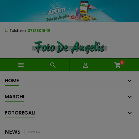
Telefono:
0712801945
0



shopping_cart
HOME
MARCHI
FOTOREGALI
NEWS
VIEW ALL