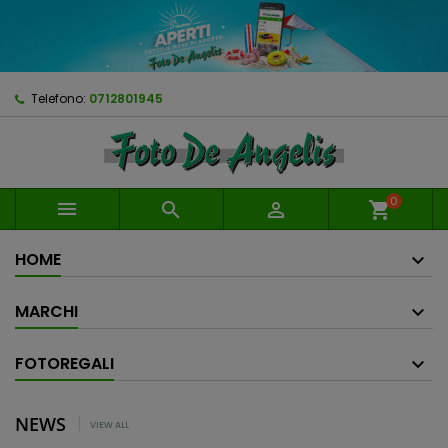
Telefono:
0712801945
0



shopping_cart
HOME
MARCHI
FOTOREGALI
NEWS
VIEW ALL