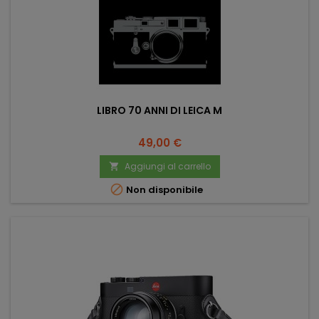
LIBRO 70 ANNI DI LEICA M
Prezzo
49,00 €
Aggiungi al carrello


Non disponibile