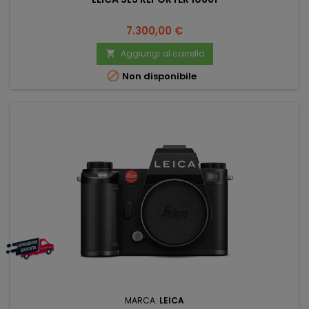
Prezzo
7.300,00 €
Aggiungi al carrello


Non disponibile
MARCA:
LEICA