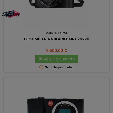
MARCA:
LEICA
LEICA M11D NERA BLACK PAINT 20220
Prezzo
9.500,00 €
Aggiungi al carrello


Non disponibile