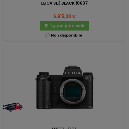
LEICA SL3 BLACK 10607
Prezzo
6.915,00 €
Aggiungi al carrello


Non disponibile
MARCA:
LEICA