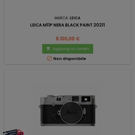
MARCA:
LEICA
LEICA M11P NERA BLACK PAINT 20211
Prezzo
9.100,00 €
Aggiungi al carrello


Non disponibile