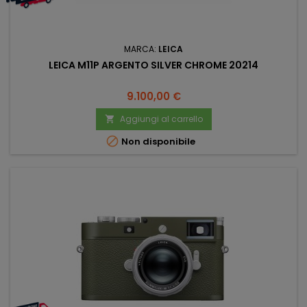
MARCA:
LEICA
LEICA M11P ARGENTO SILVER CHROME 20214
Prezzo
9.100,00 €
Aggiungi al carrello


Non disponibile