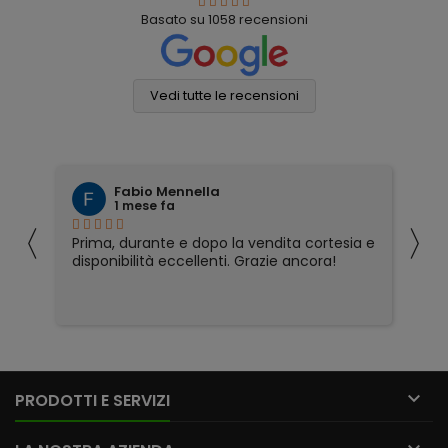
Basato su
1058
recensioni
Vedi tutte le recensioni
Fabio Mennella
1 mese fa
〈
〉
Prima, durante e dopo la vendita cortesia e
Ho
disponibilità eccellenti. Grazie ancora!
ri
so
pa
pa
ser

PRODOTTI E SERVIZI