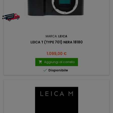
MARCA:
LEICA
LEICA T (TYPE 701) NERA 18180
Prezzo
1.099,00 €
Aggiungi al carrello


Disponibile