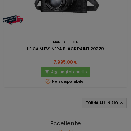
MARCA:
LEICA
LEICA M EV1 NERA BLACK PAINT 20229
Prezzo
7.995,00 €
Aggiungi al carrello


Non disponibile
TORNA ALL'INIZIO

Eccellente