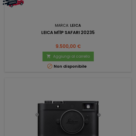
MARCA:
LEICA
LEICA M11P SAFARI 20235
Prezzo
9.500,00 €
Aggiungi al carrello


Non disponibile