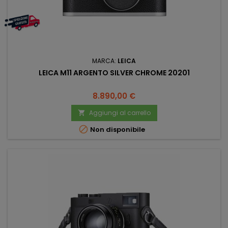
MARCA:
LEICA
LEICA M11 ARGENTO SILVER CHROME 20201
Prezzo
8.890,00 €
Aggiungi al carrello


Non disponibile