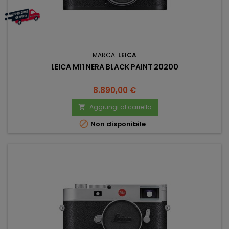
MARCA:
LEICA
LEICA M11 NERA BLACK PAINT 20200
Prezzo
8.890,00 €
Aggiungi al carrello


Non disponibile