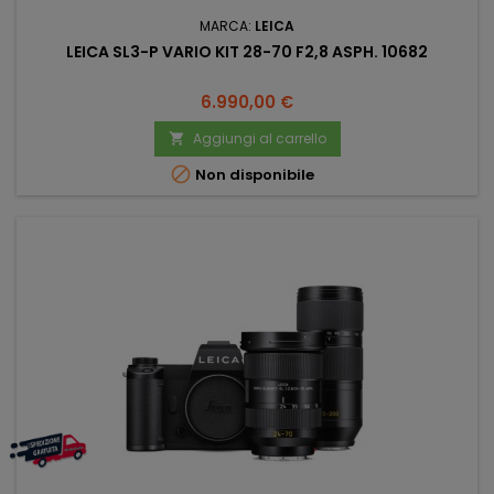
MARCA:
LEICA
LEICA SL3-P VARIO KIT 28-70 F2,8 ASPH. 10682
Prezzo
6.990,00 €
Aggiungi al carrello


Non disponibile