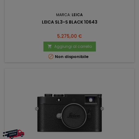
MARCA:
LEICA
LEICA SL3-S BLACK 10643
Prezzo
5.275,00 €
Aggiungi al carrello


Non disponibile