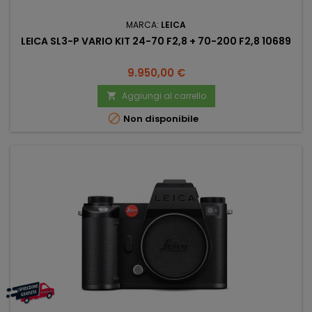
MARCA:
LEICA
LEICA SL3-P VARIO KIT 24-70 F2,8 + 70-200 F2,8 10689
Prezzo
9.950,00 €
Aggiungi al carrello


Non disponibile