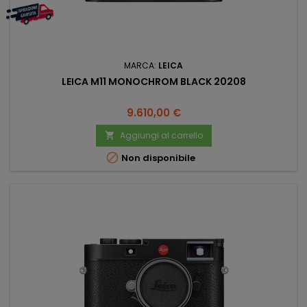
MARCA:
LEICA
LEICA M11 MONOCHROM BLACK 20208
Prezzo
9.610,00 €
Aggiungi al carrello


Non disponibile