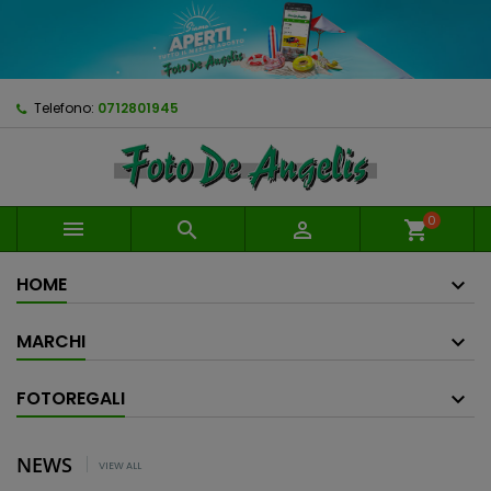
Telefono:
0712801945
0



shopping_cart
HOME
MARCHI
FOTOREGALI
NEWS
VIEW ALL