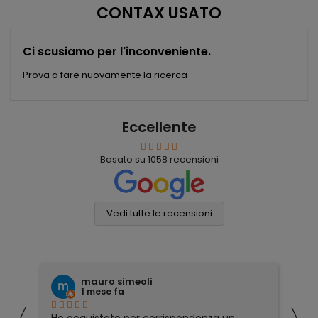
CONTAX USATO
Ci scusiamo per l'inconveniente.
Prova a fare nuovamente la ricerca
Eccellente
Basato su
1058
recensioni
Vedi tutte le recensioni
mauro simeoli
Fabi
1 mese fa
1 me
Ho acquistato per corrispondenza un
Prima, dur