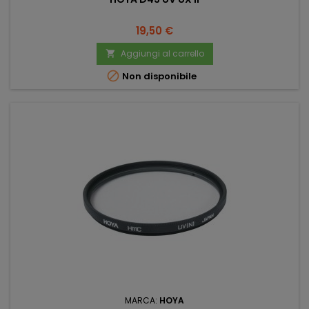
Prezzo
19,50 €
Aggiungi al carrello


Non disponibile
MARCA:
HOYA