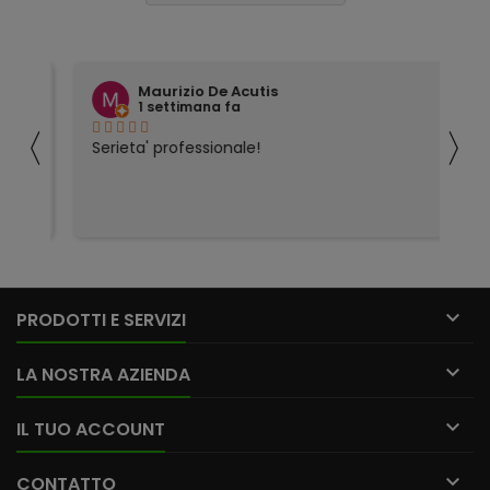
Maurizio De Acutis
1 settimana fa
〈
〉
ivi
Serieta' professionale!
Tu
co

PRODOTTI E SERVIZI

LA NOSTRA AZIENDA

IL TUO ACCOUNT

CONTATTO