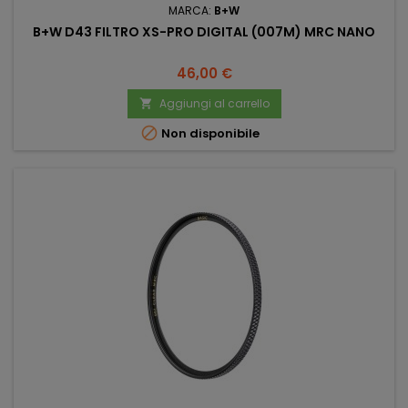
MARCA:
B+W
B+W D43 FILTRO XS-PRO DIGITAL (007M) MRC NANO
Prezzo
46,00 €
Aggiungi al carrello


Non disponibile