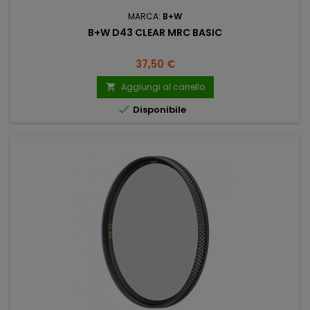
MARCA:
B+W
B+W D43 CLEAR MRC BASIC
Prezzo
37,50 €
Aggiungi al carrello


Disponibile