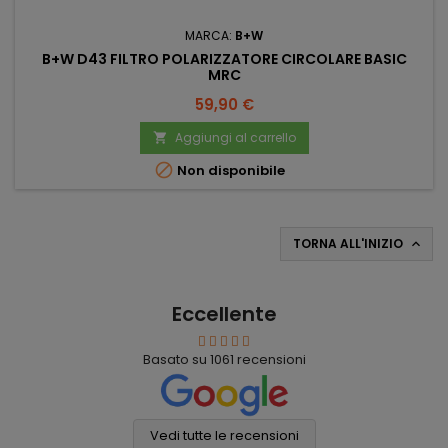
MARCA:
B+W
B+W D43 FILTRO POLARIZZATORE CIRCOLARE BASIC
MRC
Prezzo
59,90 €
Aggiungi al carrello


Non disponibile
TORNA ALL'INIZIO

Eccellente
Basato su
1061
recensioni
Vedi tutte le recensioni