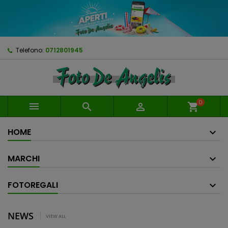
Telefono:
0712801945
0



shopping_cart
HOME
MARCHI
FOTOREGALI
NEWS
VIEW ALL