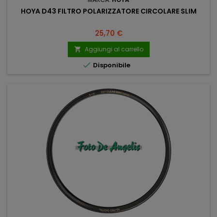
HOYA D43 FILTRO POLARIZZATORE CIRCOLARE SLIM
Prezzo
25,70 €
Aggiungi al carrello


Disponibile