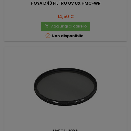
HOYA D43 FILTRO UV UX HMC-WR
Prezzo
14,50 €
Aggiungi al carrello


Non disponibile
MARCA:
HOYA