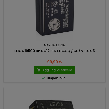
MARCA:
LEICA
LEICA 19500 BP DC12 PER LEICA Q / CL / V-LUX 5
Prezzo
99,90 €
Aggiungi al carrello


Disponibile