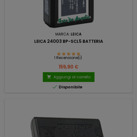
MARCA:
LEICA
LEICA 24003 BP-SCL5 BATTERIA
1 Recensione(i)
Prezzo
159,90 €
Aggiungi al carrello


Disponibile