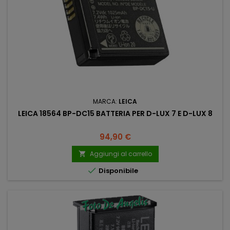
MARCA:
LEICA
LEICA 18564 BP-DC15 BATTERIA PER D-LUX 7 E D-LUX 8
Prezzo
94,90 €
Aggiungi al carrello


Disponibile