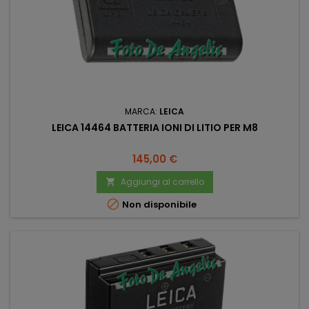
MARCA:
LEICA
LEICA 14464 BATTERIA IONI DI LITIO PER M8
Prezzo
145,00 €
Aggiungi al carrello


Non disponibile