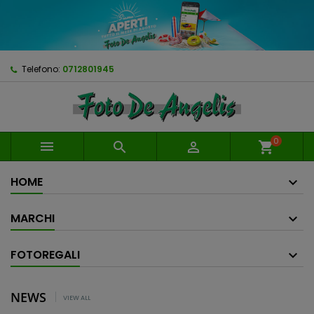
Telefono:
0712801945
0



shopping_cart
HOME
MARCHI
FOTOREGALI
NEWS
VIEW ALL