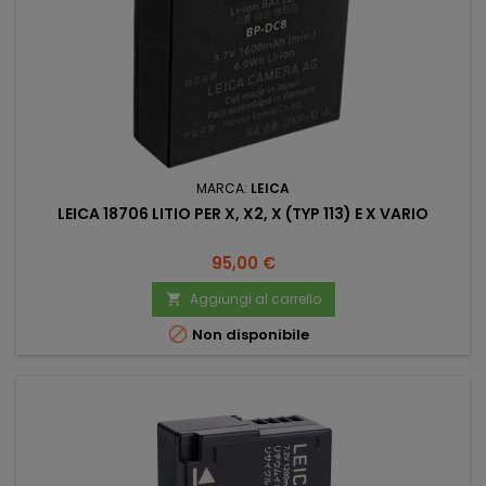
MARCA:
LEICA
LEICA 18706 LITIO PER X, X2, X (TYP 113) E X VARIO
Prezzo
95,00 €
Aggiungi al carrello


Non disponibile