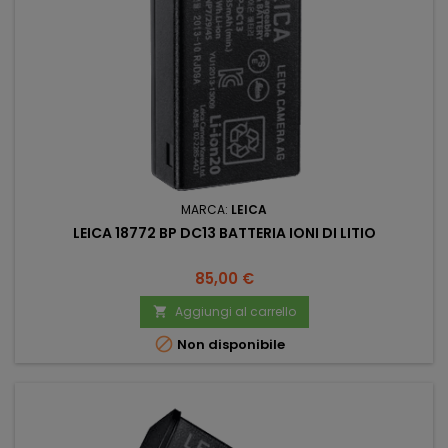
MARCA:
LEICA
LEICA 18772 BP DC13 BATTERIA IONI DI LITIO
Prezzo
85,00 €
Aggiungi al carrello


Non disponibile