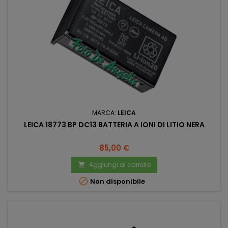
MARCA:
LEICA
LEICA 18773 BP DC13 BATTERIA A IONI DI LITIO NERA
Prezzo
85,00 €
Aggiungi al carrello


Non disponibile