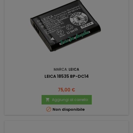
MARCA:
LEICA
LEICA 18535 BP-DC14
Prezzo
75,00 €
Aggiungi al carrello


Non disponibile