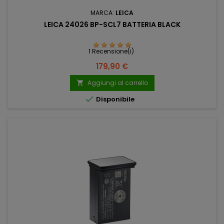
MARCA:
LEICA
LEICA 24026 BP-SCL7 BATTERIA BLACK
1 Recensione(i)
Prezzo
179,90 €
Aggiungi al carrello


Disponibile