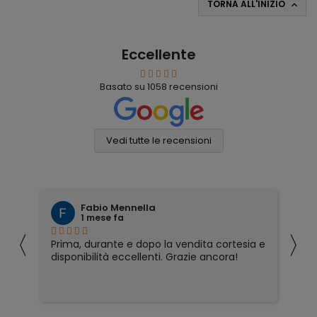
TORNA ALL'INIZIO

Eccellente
Basato su
1058
recensioni
Vedi tutte le recensioni
Fabio Mennella
1 mese fa
〈
〉
Prima, durante e dopo la vendita cortesia e
Ho
disponibilità eccellenti. Grazie ancora!
ri
so
pa
pa
ser