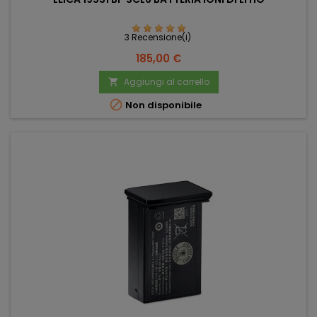
3 Recensione(i)
Prezzo
185,00 €
Aggiungi al carrello


Non disponibile