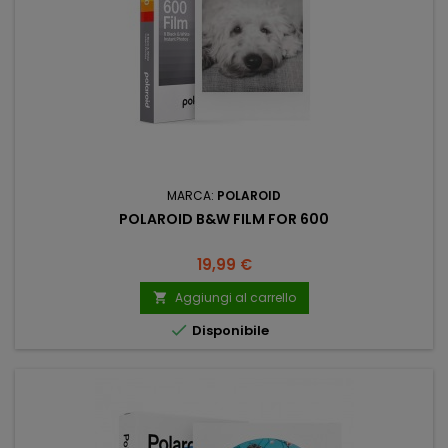
MARCA:
POLAROID
POLAROID B&W FILM FOR 600
Prezzo
19,99 €
Aggiungi al carrello


Disponibile