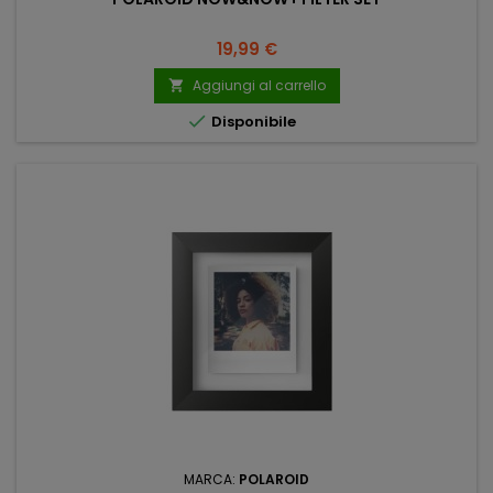
Prezzo
19,99 €
Aggiungi al carrello


Disponibile
MARCA:
POLAROID