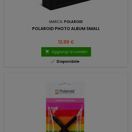
MARCA:
POLAROID
POLAROID PHOTO ALBUM SMALL
Prezzo
13,99 €
Aggiungi al carrello


Disponibile