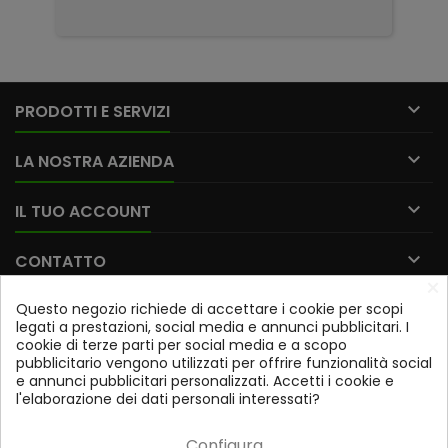

PRODOTTI E SERVIZI

LA NOSTRA AZIENDA

IL TUO ACCOUNT

CONTATTO
×
Questo negozio richiede di accettare i cookie per scopi
Iscriviti alla nostra newsletter
legati a prestazioni, social media e annunci pubblicitari. I
cookie di terze parti per social media e a scopo
OK
pubblicitario vengono utilizzati per offrire funzionalità social
e annunci pubblicitari personalizzati. Accetti i cookie e
Potrai annullare l'iscrizione in qualsiasi momento. A tale
l'elaborazione dei dati personali interessati?
scopo, trovi le nostre informazioni di contatto nelle note
legali.
Configura