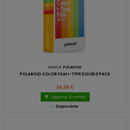
MARCA:
POLAROID
POLAROID COLOR FILM I-TYPE DOUBLE PACK
Prezzo
34,99 €
Aggiungi al carrello


Disponibile