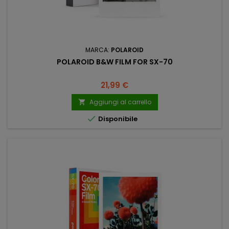
MARCA:
POLAROID
POLAROID B&W FILM FOR SX-70
Prezzo
21,99 €
Aggiungi al carrello


Disponibile