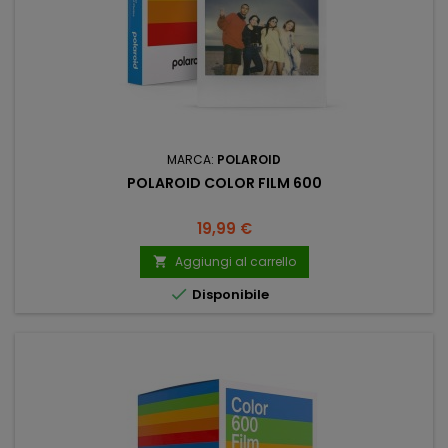
MARCA:
POLAROID
POLAROID COLOR FILM 600
Prezzo
19,99 €
Aggiungi al carrello


Disponibile