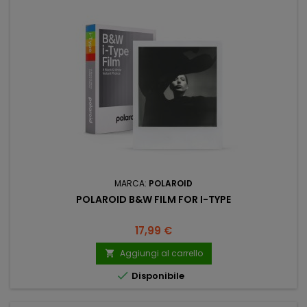
MARCA:
POLAROID
POLAROID B&W FILM FOR I-TYPE
Prezzo
17,99 €
Aggiungi al carrello


Disponibile