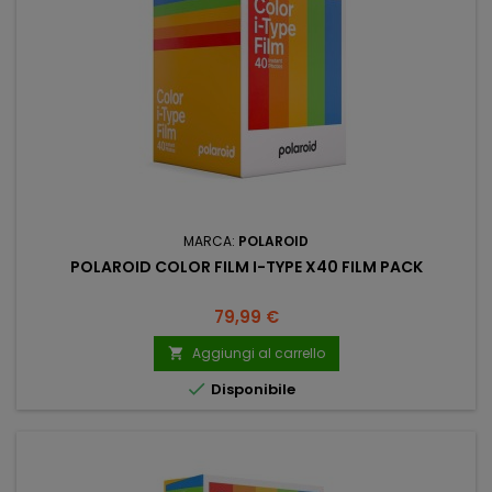
MARCA:
POLAROID
POLAROID COLOR FILM I-TYPE X40 FILM PACK
Prezzo
79,99 €
Aggiungi al carrello


Disponibile