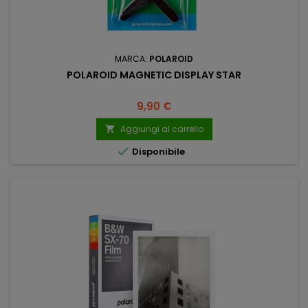
MARCA:
POLAROID
POLAROID MAGNETIC DISPLAY STAR
Prezzo
9,90 €
Aggiungi al carrello


Disponibile