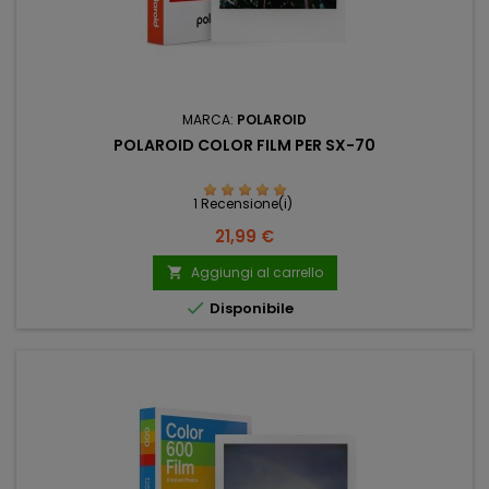
MARCA:
POLAROID
POLAROID COLOR FILM PER SX-70
1 Recensione(i)
Prezzo
21,99 €
Aggiungi al carrello


Disponibile