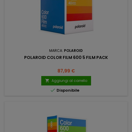
MARCA:
POLAROID
POLAROID COLOR FILM 600 5 FILM PACK
Prezzo
87,99 €
Aggiungi al carrello


Disponibile