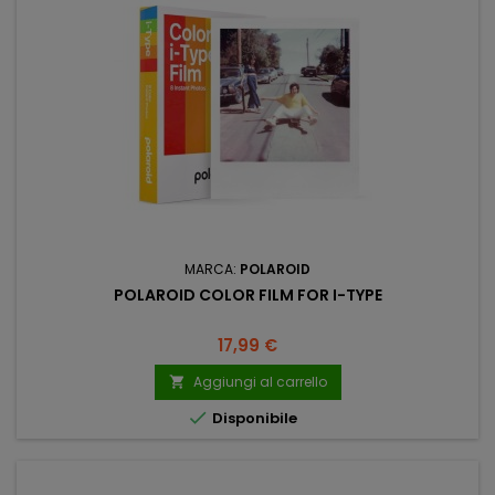
MARCA:
POLAROID
POLAROID COLOR FILM FOR I-TYPE
Prezzo
17,99 €
Aggiungi al carrello


Disponibile