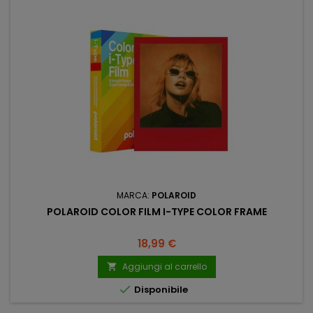
MARCA:
POLAROID
POLAROID COLOR FILM I-TYPE COLOR FRAME
Prezzo
18,99 €
Aggiungi al carrello


Disponibile