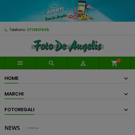
Telefono:
0712801945
0



shopping_cart
HOME
MARCHI
FOTOREGALI
NEWS
VIEW ALL