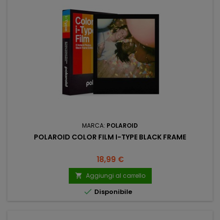
MARCA:
POLAROID
POLAROID COLOR FILM I-TYPE BLACK FRAME
Prezzo
18,99 €
Aggiungi al carrello


Disponibile