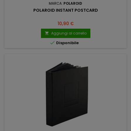
MARCA:
POLAROID
POLAROID INSTANT POSTCARD
Prezzo
10,90 €
Aggiungi al carrello


Disponibile