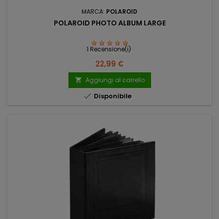
MARCA:
POLAROID
POLAROID PHOTO ALBUM LARGE
1 Recensione(i)
Prezzo
22,99 €
Aggiungi al carrello


Disponibile