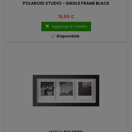
POLAROID STUDIO - SINGLE FRAME BLACK
Prezzo
19,99 €
Aggiungi al carrello


Disponibile
MARCA:
POLAROID