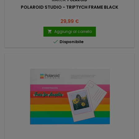
POLAROID STUDIO - TRIPTYCH FRAME BLACK
Prezzo
29,99 €
Aggiungi al carrello


Disponibile