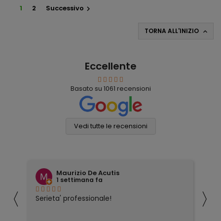
1
2
Successivo

TORNA ALL'INIZIO

Eccellente
Basato su
1061
recensioni
Vedi tutte le recensioni
Maurizio De Acutis
1 settimana fa
〈
〉
ivi
Serieta' professionale!
Tu
co