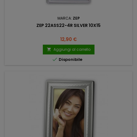
MARCA:
ZEP
ZEP 22ASS22-4R SILVER 10X15
Prezzo
12,90 €
Aggiungi al carrello


Disponibile