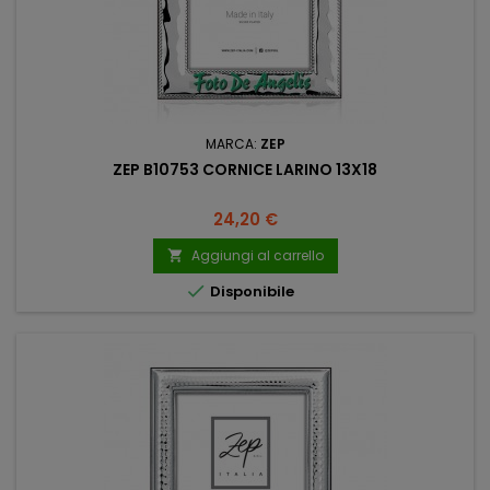
MARCA:
ZEP
ZEP B10753 CORNICE LARINO 13X18
Prezzo
24,20 €
Aggiungi al carrello


Disponibile