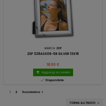
MARCA:
ZEP
ZEP 328ASS06-5R SILVER 13X18
Prezzo
18,50 €
Aggiungi al carrello


Disponibile
1
2
Successivo

TORNA ALL'INIZIO
