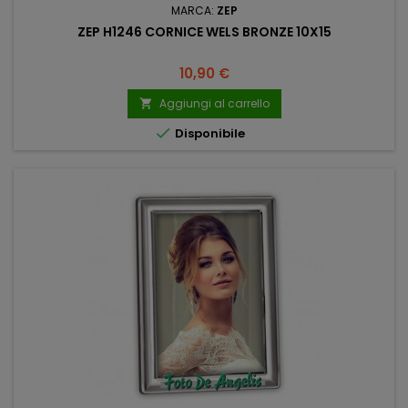
MARCA:
ZEP
ZEP H1246 CORNICE WELS BRONZE 10X15
Prezzo
10,90 €
Aggiungi al carrello


Disponibile