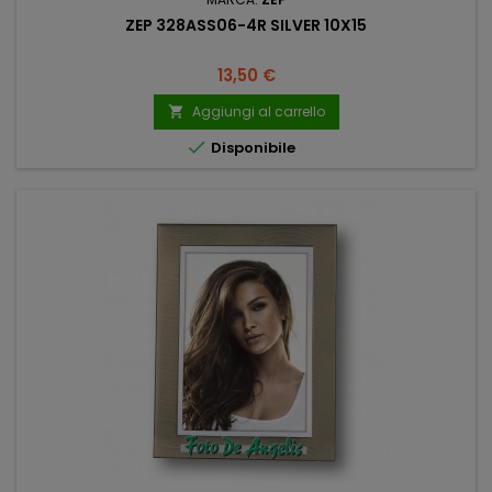
ZEP 328ASS06-4R SILVER 10X15
Prezzo
13,50 €
Aggiungi al carrello


Disponibile