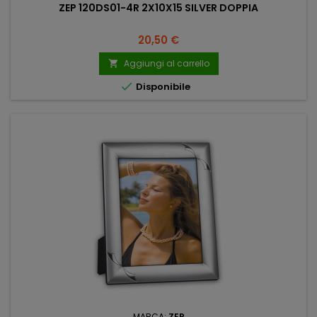
ZEP 120DS01-4R 2X10X15 SILVER DOPPIA
Prezzo
20,50 €
Aggiungi al carrello


Disponibile
MARCA:
ZEP