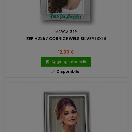
MARCA:
ZEP
ZEP H2257 CORNICE WELS SILVER 13X18
Prezzo
12,90 €
Aggiungi al carrello


Disponibile