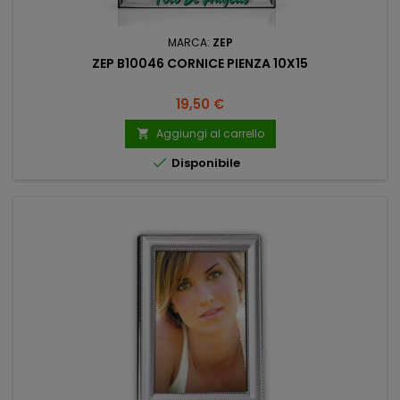
MARCA:
ZEP
ZEP B10046 CORNICE PIENZA 10X15
Prezzo
19,50 €
Aggiungi al carrello


Disponibile