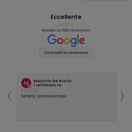
Eccellente
Basato su
1061
recensioni
Vedi tutte le recensioni
Maurizio De Acutis
1 settimana fa
〈
〉
ivi
Serieta' professionale!
Tu
co