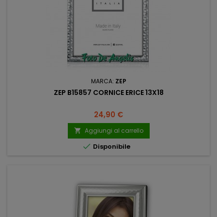
MARCA:
ZEP
ZEP B15857 CORNICE ERICE 13X18
Prezzo
24,90 €
Aggiungi al carrello


Disponibile