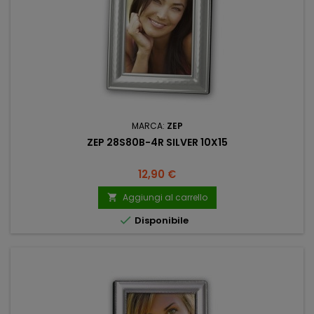
MARCA:
ZEP
ZEP 28S80B-4R SILVER 10X15
Prezzo
12,90 €
Aggiungi al carrello


Disponibile