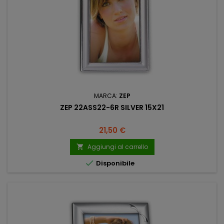
MARCA:
ZEP
ZEP 22ASS22-6R SILVER 15X21
Prezzo
21,50 €
Aggiungi al carrello


Disponibile