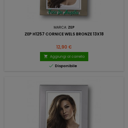
MARCA:
ZEP
ZEP H1257 CORNICE WELS BRONZE 13X18
Prezzo
12,90 €
Aggiungi al carrello


Disponibile