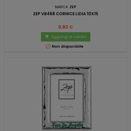
MARCA:
ZEP
ZEP VB468 CORNICE LIDIA 10X15
Prezzo
9,80 €
Aggiungi al carrello


Non disponibile