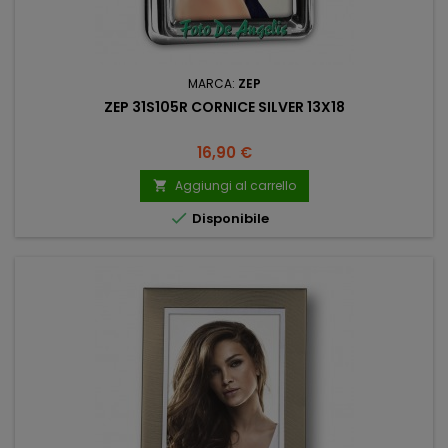
MARCA:
ZEP
ZEP 31S105R CORNICE SILVER 13X18
Prezzo
16,90 €
Aggiungi al carrello


Disponibile