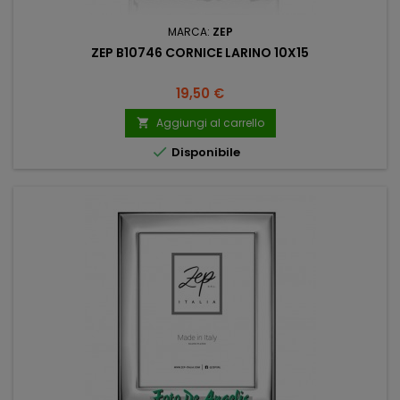
MARCA:
ZEP
ZEP B10746 CORNICE LARINO 10X15
Prezzo
19,50 €
Aggiungi al carrello


Disponibile