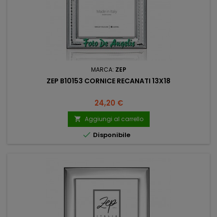
MARCA:
ZEP
ZEP B10153 CORNICE RECANATI 13X18
Prezzo
24,20 €
Aggiungi al carrello


Disponibile