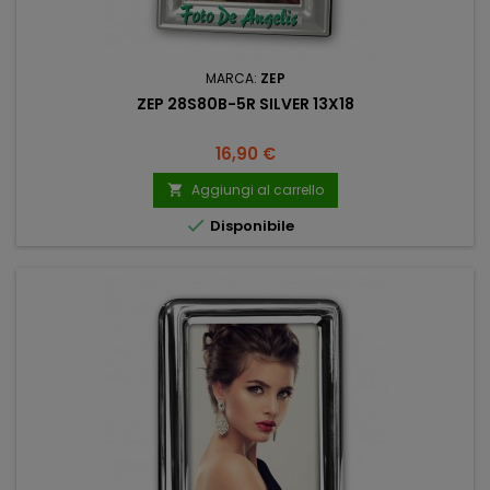
MARCA:
ZEP
ZEP 28S80B-5R SILVER 13X18
Prezzo
16,90 €
Aggiungi al carrello


Disponibile