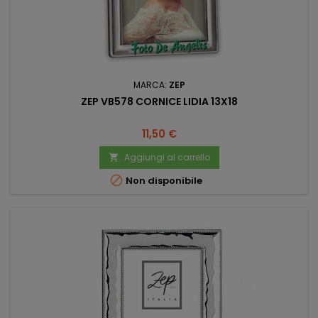
MARCA:
ZEP
ZEP VB578 CORNICE LIDIA 13X18
Prezzo
11,50 €
Aggiungi al carrello


Non disponibile