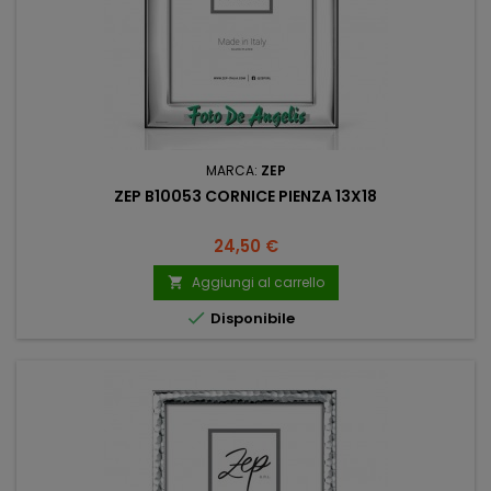
MARCA:
ZEP
ZEP B10053 CORNICE PIENZA 13X18
Prezzo
24,50 €
Aggiungi al carrello


Disponibile