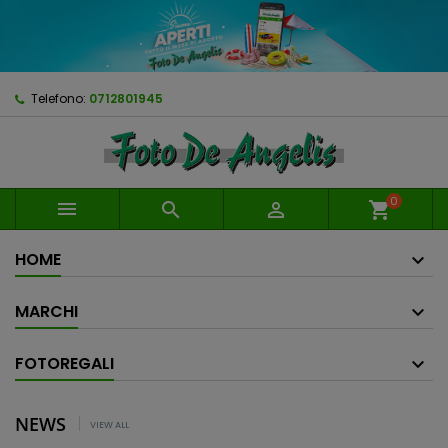
Telefono:
0712801945
0



shopping_cart
HOME
MARCHI
FOTOREGALI
NEWS
VIEW ALL