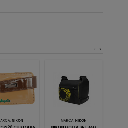
<
>
ARCA:
NIKON
MARCA:
NIKON
M
 CSS28 CUSTODIA
NIKON GOLLA SRL BAG
NIKON 