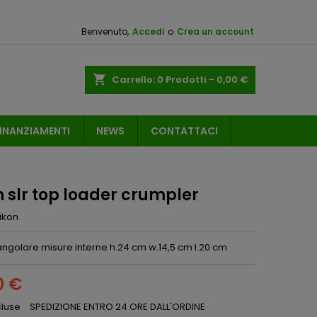
Benvenuto,
Accedi
o
Crea un account
shopping_cart
Carrello:
0
Prodotti - 0,00 €
INANZIAMENTI
NEWS
CONTATTACI
 slr top loader crumpler
ikon
angolare misure interne h.24 cm w.14,5 cm l.20 cm
0 €
cluse
SPEDIZIONE ENTRO 24 ORE DALL'ORDINE