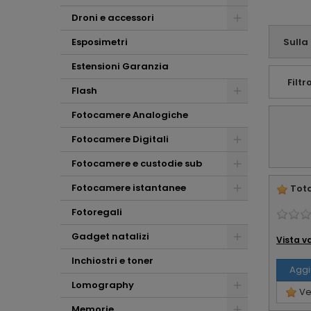
tutelato dalla
consulenza che mi
Droni e accessori
avete offerto.
Affabilità e
Esposimetri
Sulla
professionalità ...
che altro !!!
Estensioni Garanzia
Filtro
Flash
Fotocamere Analogiche
Fotocamere Digitali
Fotocamere e custodie sub
Fotocamere istantanee
Tota
Fotoregali
Gadget natalizi
Vista v
Inchiostri e toner
Aggi
Lomography
Ved
Memorie