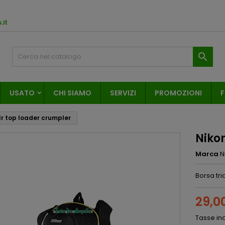
.it

USATO
CHI SIAMO
SERVIZI
PROMOZIONI
F
lr top loader crumpler
Nikon
Marca
N
Borsa tri
29,0
Tasse in