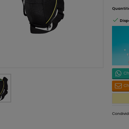
Quantit

Disp
Ch
Ch
Condivid