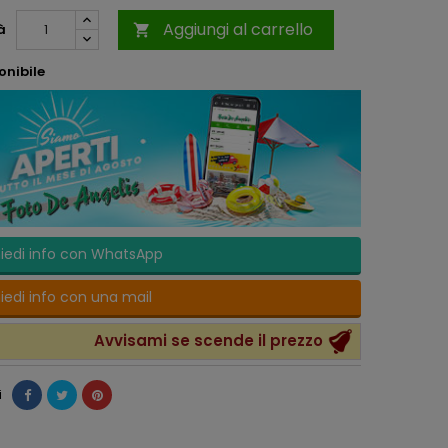
Aggiungi al carrello
à

onibile
iedi info con WhatsApp
iedi info con una mail
Avvisami se scende il prezzo
i