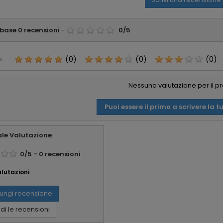
affid
 base
0
recensioni
-
0
/
5
:
(0)
(0)
(0)
Nessuna valutazione per il p
Puoi essere il primo a scrivere la t
le Valutazione
:
0
/
5
-
0
recensioni
alutazioni
ungi recensione
i le recensioni