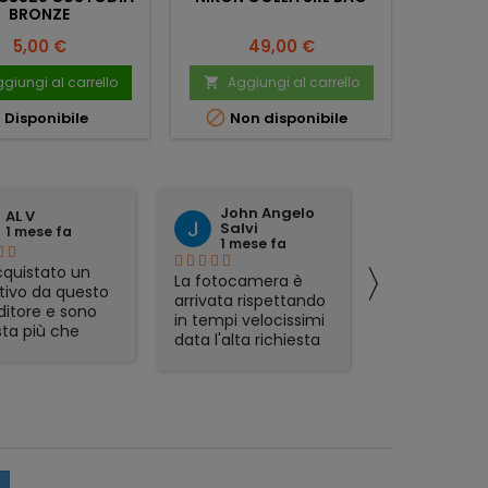
BRONZE
Prezzo
Prezzo
5,00 €
49,00 €
giungi al carrello
Aggiungi al carrello
Ag





Disponibile
Non disponibile
John Angelo
domen
AL V
Salvi
tattoli
1 mese fa
1 mese fa
1 mese 
〉
quistato un
La fotocamera è
preciso ed
tivo da questo
arrivata rispettando
affidabile.
ditore e sono
in tempi velocissimi
ta più che
data l'alta richiesta
sfatta.
del prodotto e sono
zione veloce,
rimasto
mo packaging e
piacevolmente
t in regalo
sorpreso. Avevo già
icolarmente
acquistato in
zzati. Lo
passato da Foto De
glio, serio e
Angelis e si