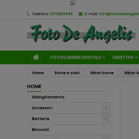
Telefono:
0712801945
E-mail:
info@fotodeangelis
FOTOCAMERE DIGITALI
OBIETTIVI
Home
Borse e zaini
Nikon borse
Nikon s
HOME
Abbigliamento
Accessori
Batterie
Binocoli