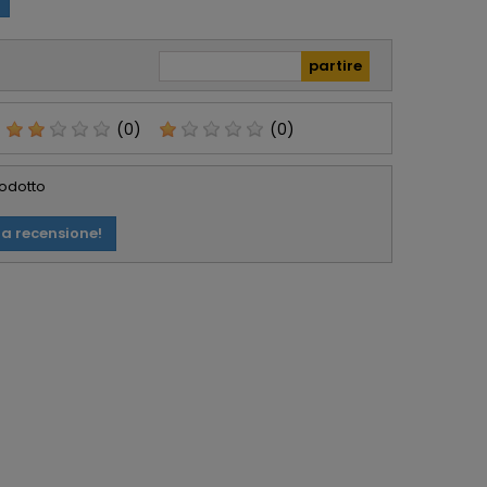
abile.
confermano molto
affidabili e Seri.
(0)
(0)
rodotto
ua recensione!