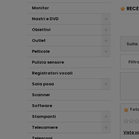
(con i relativi pregi e
Monitor
RECE
difetti) . Mi ritengo
sinceramente
Nastri e DVD
soddisfatto e
tutelato dalla
Obiettivi
consulenza che mi
avete offerto.
Outlet
Affabilità e
Sulla
professionalità ...
Pellicole
che altro !!!
Filtro
Pulizia sensore
Registratori vocali
Sala posa
Scanner
Software
Tota
Stampanti
Telecamere
Vista v
Telescopi