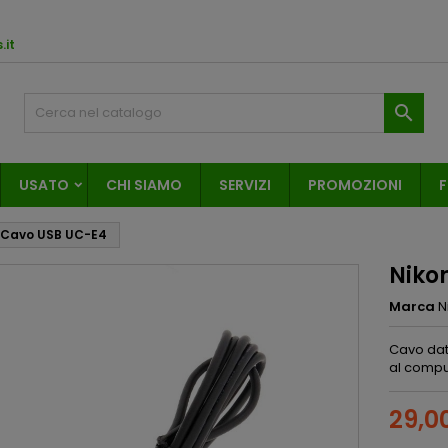
.it

USATO
CHI SIAMO
SERVIZI
PROMOZIONI
F
 Cavo USB UC-E4
Niko
Marca
N
Cavo dat
al compu
29,0