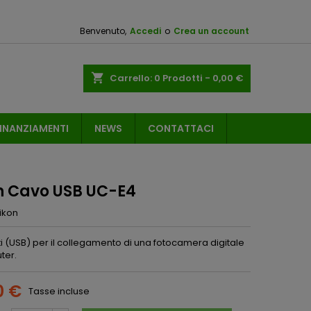
Benvenuto,
Accedi
o
Crea un account
shopping_cart
Carrello:
0
Prodotti - 0,00 €
INANZIAMENTI
NEWS
CONTATTACI
n Cavo USB UC-E4
ikon
i (USB) per il collegamento di una fotocamera digitale
ter.
0 €
Tasse incluse