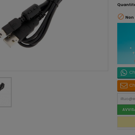
Quantit

Non 
Ch
Ch
AVVIS