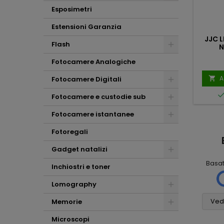
Esposimetri
Estensioni Garanzia
JJC 
Flash
N
Fotocamere Analogiche
A
Fotocamere Digitali

Fotocamere e custodie sub
Fotocamere istantanee
Fotoregali
Mauro
Mario Massini
Scalabrin
2 mesi fa
Gadget natalizi
1 settimana fa
Basa
Ho molto
Inchiostri e toner
Tutto
apprezzato la
. (
assolutamente
scrupolosità nella
Lomography
6
perfetto! Non vedo
valutazione del mio
cosa si potrebbe
usato e i consigli per
Vedi
Memorie
pretendere di più,
l'acquisto della
grazie
Microscopi
nuova fotocamera