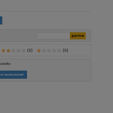
t in regalo
sorpreso. Avevo già
icolarmente
acquistato in
zzati. Lo
passato da Foto De
glio, serio e
Angelis e si
abile.
confermano molto
affidabili e Seri.
(0)
(0)
rodotto
ua recensione!