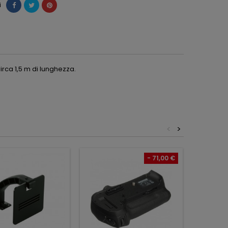
i
rca 1,5 m di lunghezza.
<
>
- 71,00 €