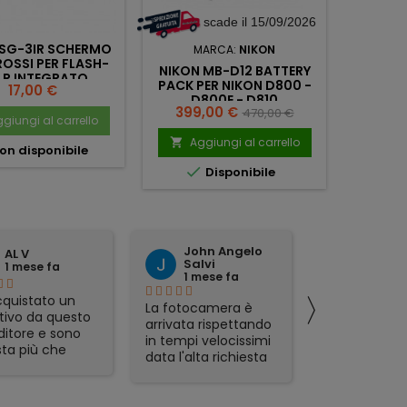
L'offerta scade il 15/09/2026
 SG-3IR SCHERMO
MARCA:
NIKON
M
ROSSI PER FLASH-
NIKON MB-D12 BATTERY
NIKON 
LR INTEGRATO
PACK PER NIKON D800 -
Prezzo
17,00 €
D800E - D810
Prezzo
Prezzo
399,00 €
470,00 €
giungi al carrello
base
Aggiungi al carrello
Ag


on disponibile


Disponibile
No
John Angelo
domen
AL V
Salvi
tattoli
1 mese fa
1 mese fa
1 mese 
〉
quistato un
La fotocamera è
preciso ed
tivo da questo
arrivata rispettando
affidabile.
ditore e sono
in tempi velocissimi
ta più che
data l'alta richiesta
sfatta.
del prodotto e sono
zione veloce,
rimasto
mo packaging e
piacevolmente