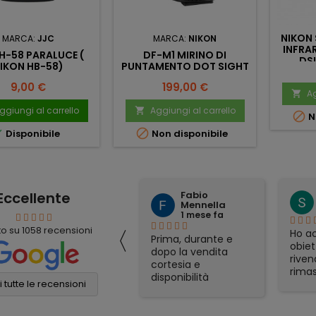
NIKON
MARCA:
JJC
MARCA:
NIKON
INFRA
LH-58 PARALUCE (
DF-M1 MIRINO DI
DS
IKON HB-58)
PUNTAMENTO DOT SIGHT
Prezzo
Prezzo
9,00 €
199,00 €
Ag

ggiungi al carrello
Aggiungi al carrello


N


Disponibile
Non disponibile
Eccellente
Fabio
mauro simeoli
Mennella
1 mese fa
1 mese fa
〈
to su
1058
recensioni
Ho acquistato per
Ho ac
Prima, durante e
corrispondenza un
obiet
dopo la vendita
binocolo Nikon. Il
riven
cortesia e
prezzo era il più
rimas
disponibilità
conveniente online
soddi
 tutte le recensioni
eccellenti. Grazie
e sono stati molto
Spedi
ancora!
veloci nella
otti