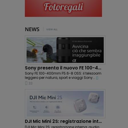
NEWS
VIEW ALL
Sony presenta il nuovo FE 100-400mm F5.6-8 OSS:...
Sony FE 100-400mm F5.6-8 OSS: il telezoom
leggero per natura, sport e viaggi Sony...
33
DJI Mic Mini 2S: registrazione interna e...
DJI Mic Mini 2S: registrazione interna, audio