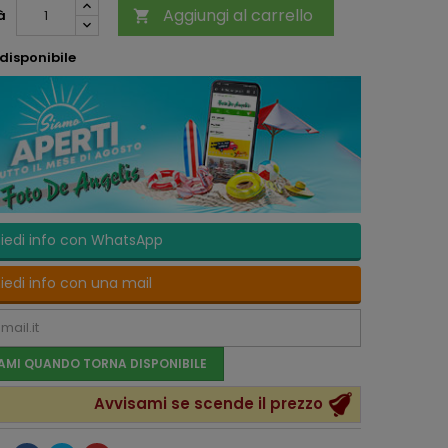
Aggiungi al carrello
à

disponibile
iedi info con WhatsApp
iedi info con una mail
AMI QUANDO TORNA DISPONIBILE
Avvisami se scende il prezzo