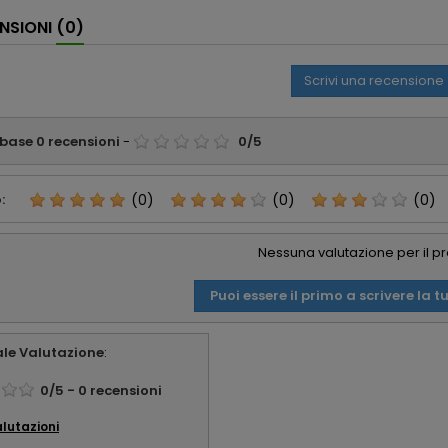
spedizione. Tutto
gadge
NSIONI
(0)
perfetto
part
appre
consi
Scrivi una recensione
affid
 base
0
recensioni
-
0
/
5
:
(0)
(0)
(0)
Nessuna valutazione per il p
Puoi essere il primo a scrivere la t
le Valutazione
:
0
/
5
-
0
recensioni
alutazioni