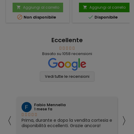
Aggiungi al carrello
Aggiungi al carrello




Non disponibile
Disponibile
Eccellente
Basato su
1058
recensioni
Vedi tutte le recensioni
Fabio Mennella
1 mese fa
〈
〉
Prima, durante e dopo la vendita cortesia e
Ho
disponibilità eccellenti. Grazie ancora!
ri
so