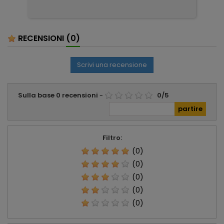
pa
pa
ser
RECENSIONI
(0)
Scrivi una recensione
Sulla base
0
recensioni
-
0
/
5
Filtro:
(0)
(0)
(0)
(0)
(0)