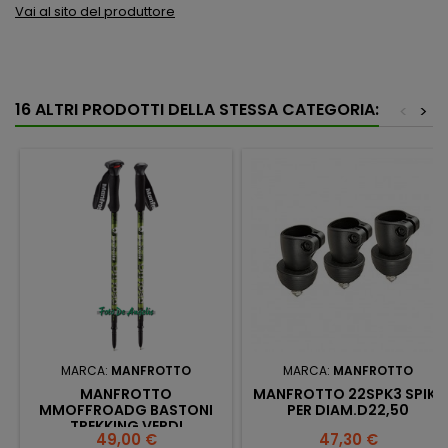
Vai al sito del produttore
16 ALTRI PRODOTTI DELLA STESSA CATEGORIA:
<
>
MARCA:
MANFROTTO
MARCA:
MANFROTTO
MANFROTTO
MANFROTTO 22SPK3 SPIKE
MMOFFROADG BASTONI
PER DIAM.D22,50
TREKKING VERDI
Prezzo
Prezzo
49,00 €
47,30 €