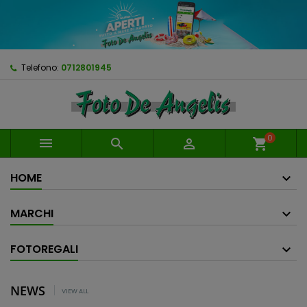
Telefono:
0712801945
0



shopping_cart
HOME
MARCHI
FOTOREGALI
NEWS
VIEW ALL