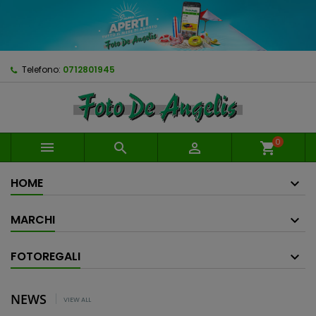
Telefono:
0712801945
0



shopping_cart
HOME
MARCHI
FOTOREGALI
NEWS
VIEW ALL