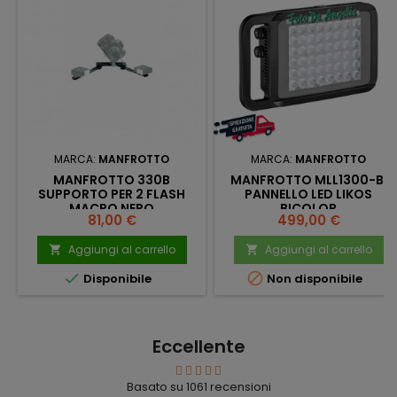
MARCA:
MANFROTTO
MARCA:
MANFROTTO
MANFROTTO 330B
MANFROTTO MLL1300-BI
SUPPORTO PER 2 FLASH
PANNELLO LED LIKOS
MACRO NERO
BICOLOR
Prezzo
Prezzo
81,00 €
499,00 €
Aggiungi al carrello
Aggiungi al carrello




Disponibile
Non disponibile
Eccellente
Basato su
1061
recensioni