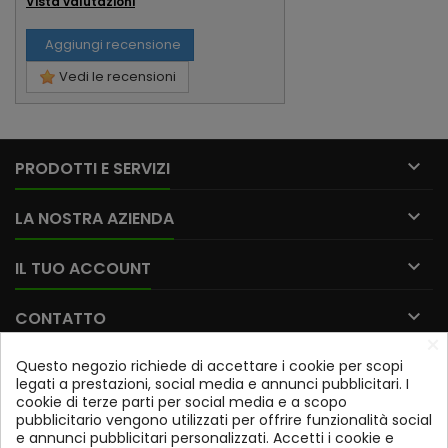
Vista valutazioni
Aggiungi recensione
Vedi le recensioni

PRODOTTI E SERVIZI

LA NOSTRA AZIENDA

IL TUO ACCOUNT

CONTATTO
×
Questo negozio richiede di accettare i cookie per scopi
Iscriviti alla nostra newsletter
legati a prestazioni, social media e annunci pubblicitari. I
cookie di terze parti per social media e a scopo
OK
pubblicitario vengono utilizzati per offrire funzionalità social
e annunci pubblicitari personalizzati. Accetti i cookie e