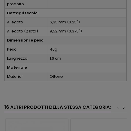
prodotto
Dettagli tecnici
Allegato
6,35 mm (0.25")
Allegato (2 lato)
9,52 mm (0.375")
Dimensioni e peso
Peso
40g
Lunghezza
1,6 cm
Materiale
Materiali
Ottone
16 ALTRI PRODOTTI DELLA STESSA CATEGORIA:
<
>