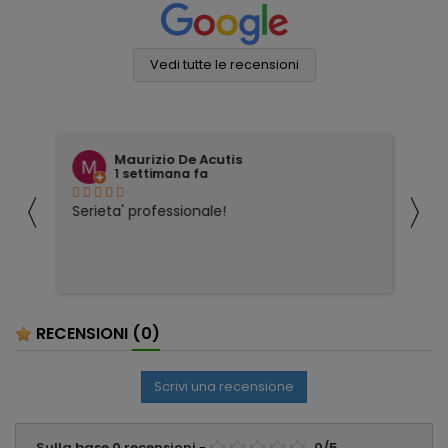
Vedi tutte le recensioni
Maurizio De Acutis
1 settimana fa
〈
〉
ivi
Serieta' professionale!
Tu
co
RECENSIONI
(0)
Scrivi una recensione
Sulla base
0
recensioni
-
0
/
5