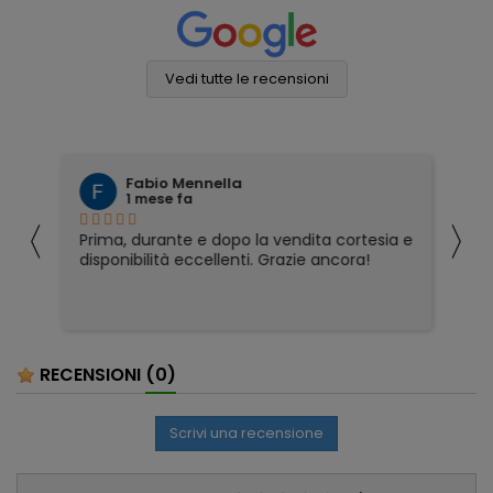
Vedi tutte le recensioni
Fabio Mennella
1 mese fa
〈
〉
Prima, durante e dopo la vendita cortesia e
Ho
disponibilità eccellenti. Grazie ancora!
ri
so
pa
pa
ser
RECENSIONI
(0)
Scrivi una recensione