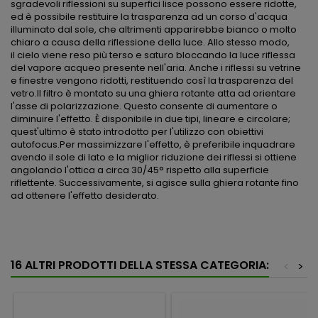
sgradevoli riflessioni su superfici lisce possono essere ridotte,
ed è possibile restituire la trasparenza ad un corso d'acqua
illuminato dal sole, che altrimenti apparirebbe bianco o molto
chiaro a causa della riflessione della luce. Allo stesso modo,
il cielo viene reso più terso e saturo bloccando la luce riflessa
del vapore acqueo presente nell'aria. Anche i riflessi su vetrine
e finestre vengono ridotti, restituendo così la trasparenza del
vetro.Il filtro è montato su una ghiera rotante atta ad orientare
l'asse di polarizzazione. Questo consente di aumentare o
diminuire l'effetto. È disponibile in due tipi, lineare e circolare;
quest'ultimo è stato introdotto per l'utilizzo con obiettivi
autofocus.Per massimizzare l'effetto, è preferibile inquadrare
avendo il sole di lato e la miglior riduzione dei riflessi si ottiene
angolando l'ottica a circa 30/45° rispetto alla superficie
riflettente. Successivamente, si agisce sulla ghiera rotante fino
ad ottenere l'effetto desiderato.
16 ALTRI PRODOTTI DELLA STESSA CATEGORIA:
<
>