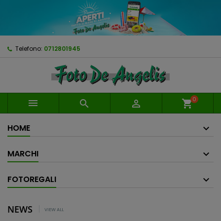
Telefono:
0712801945
0



shopping_cart
HOME
MARCHI
FOTOREGALI
NEWS
VIEW ALL