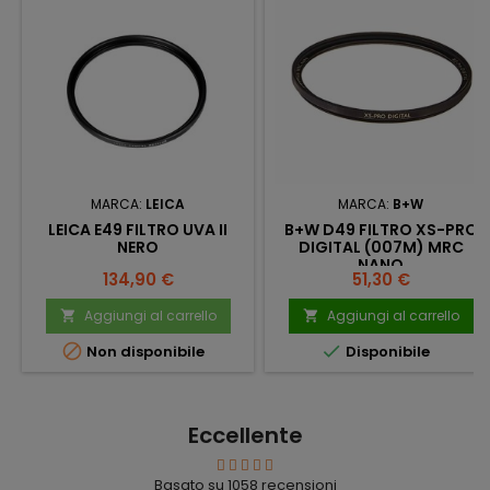
MARCA:
LEICA
MARCA:
B+W
LEICA E49 FILTRO UVA II
B+W D49 FILTRO XS-PRO
NERO
DIGITAL (007M) MRC
NANO
Prezzo
Prezzo
134,90 €
51,30 €
Aggiungi al carrello
Aggiungi al carrello




Non disponibile
Disponibile
Eccellente
Basato su
1058
recensioni