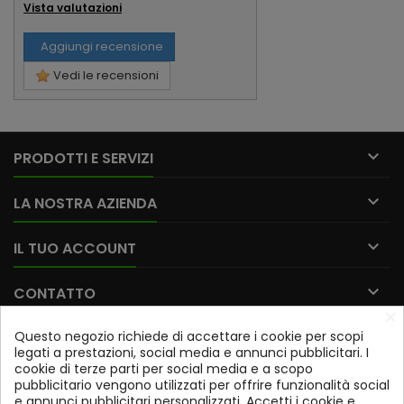
Vista valutazioni
Aggiungi recensione
Vedi le recensioni

PRODOTTI E SERVIZI

LA NOSTRA AZIENDA

IL TUO ACCOUNT

CONTATTO
×
Questo negozio richiede di accettare i cookie per scopi
Iscriviti alla nostra newsletter
legati a prestazioni, social media e annunci pubblicitari. I
cookie di terze parti per social media e a scopo
OK
pubblicitario vengono utilizzati per offrire funzionalità social
e annunci pubblicitari personalizzati. Accetti i cookie e