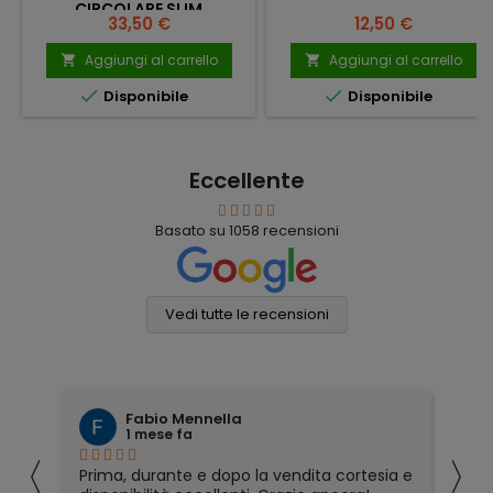
CIRCOLARE SLIM
Prezzo
Prezzo
33,50 €
12,50 €
Aggiungi al carrello
Aggiungi al carrello




Disponibile
Disponibile
Eccellente
Basato su
1058
recensioni
Vedi tutte le recensioni
Fabio Mennella
1 mese fa
〈
〉
Prima, durante e dopo la vendita cortesia e
Ho