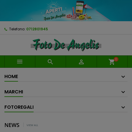
Telefono:
0712801945
0



shopping_cart
HOME
MARCHI
FOTOREGALI
NEWS
VIEW ALL