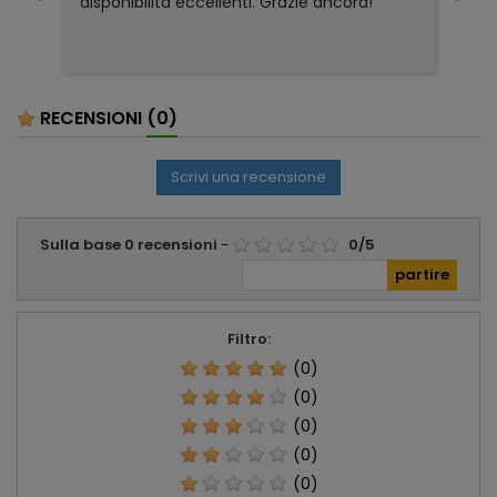
disponibilità eccellenti. Grazie ancora!
ri
so
pa
pa
ser
RECENSIONI
(0)
Scrivi una recensione
Sulla base
0
recensioni
-
0
/
5
Filtro:
(0)
(0)
(0)
(0)
(0)