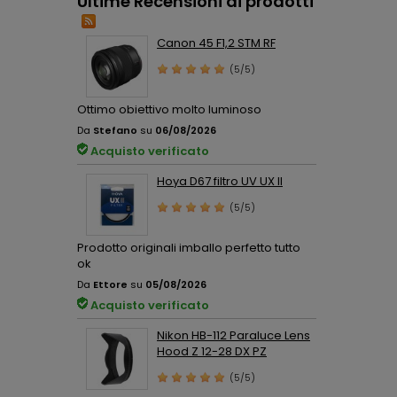
Ultime Recensioni di prodotti
Canon 45 F1,2 STM RF
(5/5)
Ottimo obiettivo molto luminoso
Da
Stefano
su
06/08/2026
Acquisto verificato
Hoya D67 filtro UV UX II
(5/5)
Prodotto originali imballo perfetto tutto
ok
Da
Ettore
su
05/08/2026
Acquisto verificato
Nikon HB-112 Paraluce Lens
Hood Z 12-28 DX PZ
(5/5)