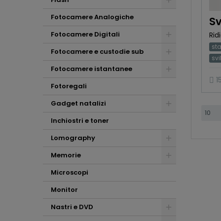
Fotocamere Analogiche
Sv
Fotocamere Digitali
Rid
sta
Fotocamere e custodie sub
svi
Fotocamere istantanee
1
Fotoregali
Gadget natalizi
Inchiostri e toner
Lomography
Memorie
Microscopi
Monitor
Nastri e DVD