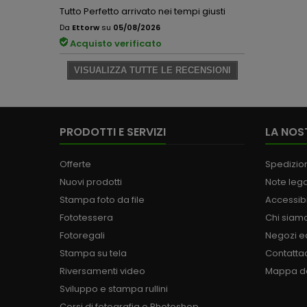
Tutto Perfetto arrivato nei tempi giusti
Da
Ettorw
su
05/08/2026
Acquisto verificato
VISUALIZZA TUTTE LE RECENSIONI
PRODOTTI E SERVIZI
LA NOS
Offerte
Spedizion
Nuovi prodotti
Note lega
Stampa foto da file
Accessibi
Fototessera
Chi siam
Fotoregali
Negozi ed
Stampa su tela
Contatta
Riversamenti video
Mappa de
Sviluppo e stampa rullini
Corsi di fotografia e Photoshop