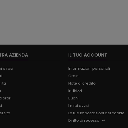
TRA AZIENDA
IL TUO ACCOUNT
i e resi
Informazioni personali
li
Ordini
lità
Note di credito
o
Indirizzi
 orari
Buoni
ci
I miei avvisi
l sito
Le tue impostazioni dei cookie
Diritto di recesso
↩