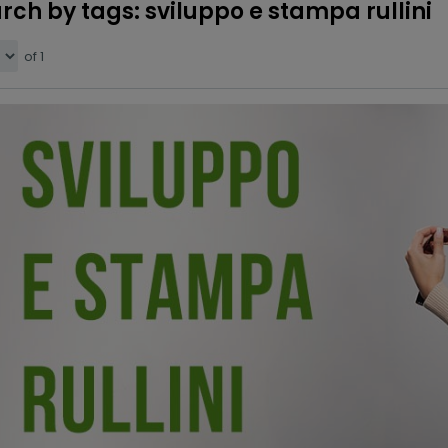
rch by tags: sviluppo e stampa rullini
of 1