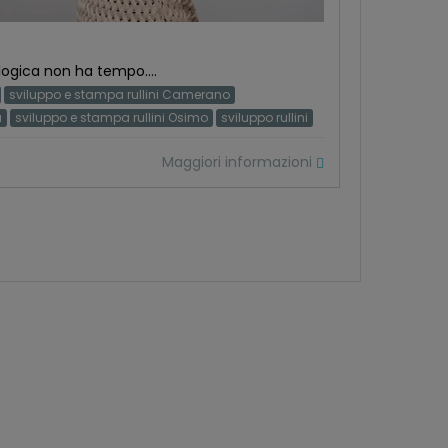
alogica non ha tempo....
sviluppo e stampa rullini Camerano
a
sviluppo e stampa rullini Osimo
sviluppo rullini
Maggiori informazioni