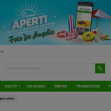
.it

USATO
CHI SIAMO
SERVIZI
PROMOZIONI
F
a rullini