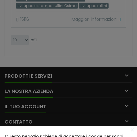
sviluppo e stampa rullini Osimo
sviluppo rullini
Maggiori informazioni
15116
of 1

PRODOTTI E SERVIZI

LA NOSTRA AZIENDA

IL TUO ACCOUNT

CONTATTO
×
Questo negozio richiede di accettare i cookie per scopi