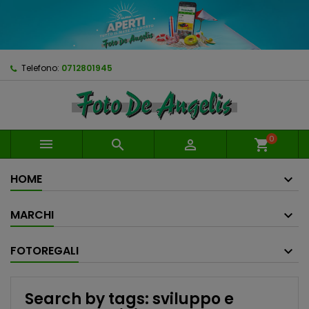
Telefono:
0712801945
0



shopping_cart
HOME
MARCHI
FOTOREGALI
Search by tags: sviluppo e