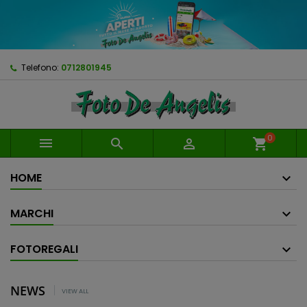
Telefono:
0712801945
0



shopping_cart
HOME
MARCHI
FOTOREGALI
NEWS
VIEW ALL