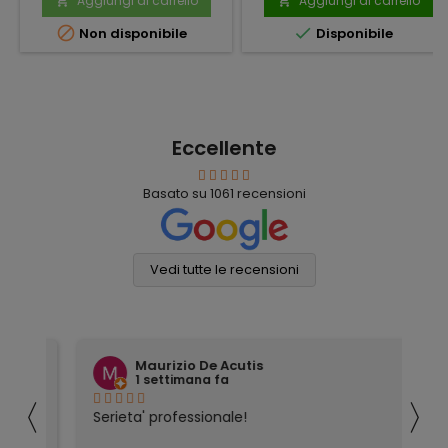
Aggiungi al carrello
Aggiungi al carrello




Non disponibile
Disponibile
Eccellente
Basato su
1061
recensioni
Vedi tutte le recensioni
Maurizio De Acutis
1 settimana fa
〈
〉
ivi
Serieta' professionale!
Tu
co