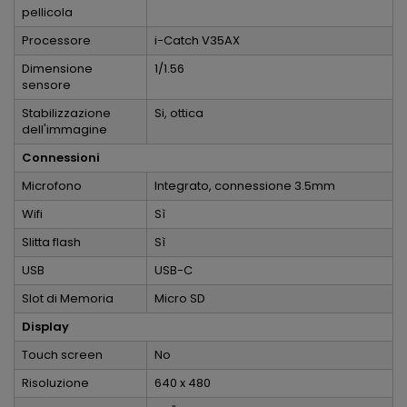
pellicola
Processore
i-Catch V35AX
Dimensione
1/1.56
sensore
Stabilizzazione
Si, ottica
dell'immagine
Connessioni
Microfono
Integrato, connessione 3.5mm
Wifi
Sì
Slitta flash
Sì
USB
USB-C
Slot di Memoria
Micro SD
Display
Touch screen
No
Risoluzione
640 x 480