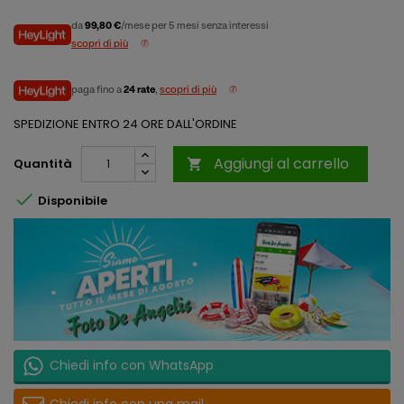
da
99,80 €
/mese per 5 mesi senza interessi
scopri di più
paga fino a
24 rate
,
scopri di più
SPEDIZIONE ENTRO 24 ORE DALL'ORDINE
Aggiungi al carrello
Quantità


Disponibile
Chiedi info con WhatsApp