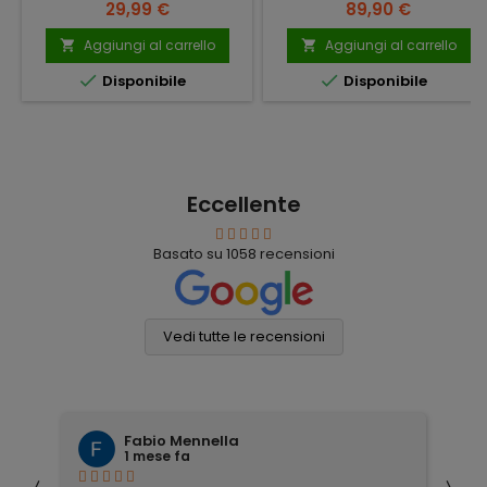
Prezzo
Prezzo
29,99 €
89,90 €
Aggiungi al carrello
Aggiungi al carrello




Disponibile
Disponibile
Eccellente
Basato su
1058
recensioni
Vedi tutte le recensioni
Fabio Mennella
1 mese fa