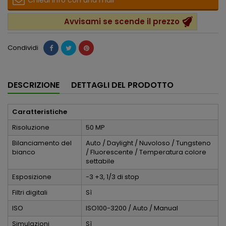
Chiedi info con una mail
Avvisami se scende il prezzo
Condividi
DESCRIZIONE
DETTAGLI DEL PRODOTTO
Caratteristiche
Risoluzione
50 MP
Bilanciamento del
Auto / Daylight / Nuvoloso / Tungsteno
bianco
/ Fluorescente / Temperatura colore
settabile
Esposizione
-3 +3, 1/3 di stop
Filtri digitali
Sì
ISO
ISO100-3200 / Auto / Manual
Simulazioni
Sì