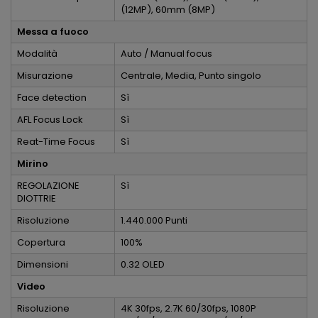
(12MP), 60mm (8MP)
Messa a fuoco
Modalità
Auto / Manual focus
Misurazione
Centrale, Media, Punto singolo
Face detection
Sì
AFL Focus Lock
Sì
Reat-Time Focus
Sì
Mirino
REGOLAZIONE
Sì
DIOTTRIE
Risoluzione
1.440.000 Punti
Copertura
100%
Dimensioni
0.32 OLED
Video
Risoluzione
4K 30fps, 2.7K 60/30fps, 1080P