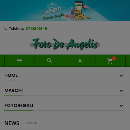
Telefono:
0712801945
0



shopping_cart
HOME
MARCHI
FOTOREGALI
NEWS
VIEW ALL