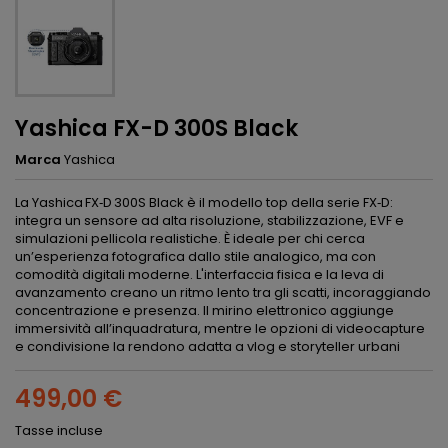
Yashica FX-D 300S Black
Marca
Yashica
La Yashica FX‑D 300S Black è il modello top della serie FX‑D:
integra un sensore ad alta risoluzione, stabilizzazione, EVF e
simulazioni pellicola realistiche. È ideale per chi cerca
un’esperienza fotografica dallo stile analogico, ma con
comodità digitali moderne. L'interfaccia fisica e la leva di
avanzamento creano un ritmo lento tra gli scatti, incoraggiando
concentrazione e presenza. Il mirino elettronico aggiunge
immersività all’inquadratura, mentre le opzioni di videocapture
e condivisione la rendono adatta a vlog e storyteller urbani
499,00 €
Tasse incluse