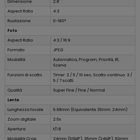
Dimensione
2.8"
Aspect Ratio
4:3
Ruotazione
0-180°
Foto
Aspect Ratio
4:3 / 16:9
Formato
JPEG
Modalità
Automatica, Program, Priorità, IR,
Scena
Funzioni di scatto
Timer: 2 / 5 / 10 sec, Scatto continuo: 3 /
5 / 7 scatti
Qualità
Super Fine / Fine / Normal
Lente
Lunghezza focale
5.68mm (Equivalente 35mm: 24mm)
Zoom digitale
2.5x
Apertura
f/1.8
Modalità Crop
24mm (50MP), 35mm (24MP), 50mm