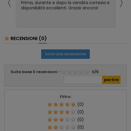
〈
〉
Prima, durante e dopo la vendita cortesia e
Ho
disponibilità eccellenti. Grazie ancora!
ri
so
pa
pa
ser
RECENSIONI
(0)
Scrivi una recensione
Sulla base
0
recensioni
-
0
/
5
Filtro:
(0)
(0)
(0)
(0)