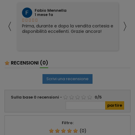
Fabio Mennella
1 mese fa
〈
〉
Prima, durante e dopo la vendita cortesia e
Ho
disponibilità eccellenti. Grazie ancora!
ri
so
pa
pa
ser
RECENSIONI
(0)
Scrivi una recensione
Sulla base
0
recensioni
-
0
/
5
Filtro:
(0)