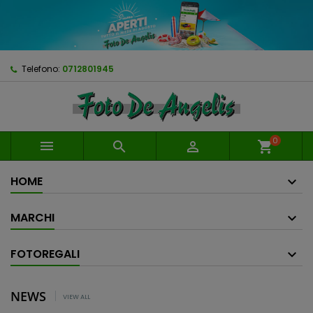
Telefono:
0712801945
0



shopping_cart
HOME
MARCHI
FOTOREGALI
NEWS
VIEW ALL