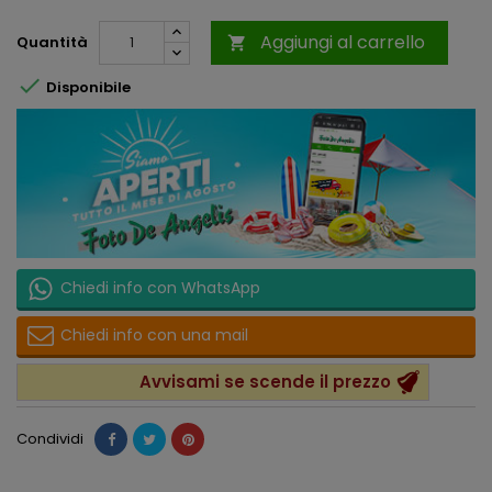
Aggiungi al carrello
Quantità


Disponibile
Chiedi info con WhatsApp
Chiedi info con una mail
Avvisami se scende il prezzo
Condividi