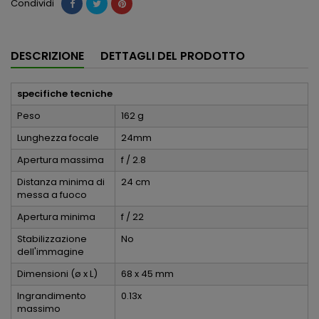
Condividi
DESCRIZIONE
DETTAGLI DEL PRODOTTO
specifiche tecniche
Peso
162 g
Lunghezza focale
24mm
Apertura massima
f / 2.8
Distanza minima di
24 cm
messa a fuoco
Apertura minima
f / 22
Stabilizzazione
No
dell'immagine
Dimensioni (ø x L)
68 x 45 mm
Ingrandimento
0.13x
massimo