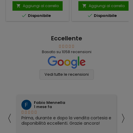
Aggiungi al carrello
Aggiungi al carrello




Disponibile
Disponibile
Eccellente
Basato su
1058
recensioni
Vedi tutte le recensioni
Fabio Mennella
1 mese fa
〈
〉
Prima, durante e dopo la vendita cortesia e
Ho
disponibilità eccellenti. Grazie ancora!
ri
so