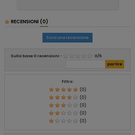
pa
pa
ser
RECENSIONI
(0)
Scrivi una recensione
Sulla base
0
recensioni
-
0
/
5
Filtro:
(0)
(0)
(0)
(0)
(0)