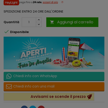
paga fino a
24 rate
,
scopri di più
SPEDIZIONE ENTRO 24 ORE DALL'ORDINE
Aggiungi al carrello
Quantità


Disponibile
Chiedi info con WhatsApp
Chiedi info con una mail
Avvisami se scende il prezzo