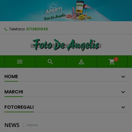
Telefono:
0712801945
0



shopping_cart
HOME
MARCHI
FOTOREGALI
NEWS
VIEW ALL