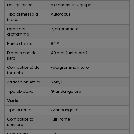
Design ottico
8 elementi in 7 gruppi
Tipo di messa a
Autofocus
fuoco
Lame del
7, arrotondato
diaframma
Punto di vista
84 °
Dimensione del
49 mm (anteriore)
filtro
Compatibilità del
Fotogramma intero
formato
Attacco obiettivo
Sony E
Tipo obiettivo
Grandangolare
Varie
Tipo di Lente
Grandangolo
Compatibilità
Full Frame
sensore
Con Zoom
No