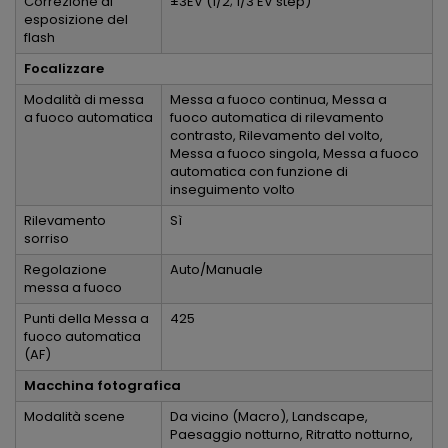
Correzione di
±3EV (1/2; 1/3 EV step)
esposizione del
flash
Focalizzare
Modalità di messa
Messa a fuoco continua, Messa a
a fuoco automatica
fuoco automatica di rilevamento
contrasto, Rilevamento del volto,
Messa a fuoco singola, Messa a fuoco
automatica con funzione di
inseguimento volto
Rilevamento
Sì
sorriso
Regolazione
Auto/Manuale
messa a fuoco
Punti della Messa a
425
fuoco automatica
(AF)
Macchina fotografica
Modalità scene
Da vicino (Macro), Landscape,
Paesaggio notturno, Ritratto notturno,