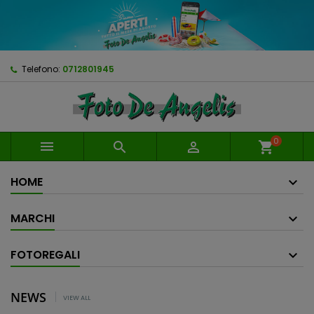
Telefono:
0712801945
0



shopping_cart
HOME
MARCHI
FOTOREGALI
NEWS
VIEW ALL