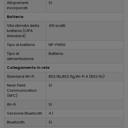
Altoparlanti
Sì
incorporati
Batteria
Vita stimata della
410 scatti
batteria (CIPA
standard)
Tipo di batteria
NP-FW50
Tipo di
Batteria
alimentazione
Collegamento in rete
Standard Wi-Fi
802.11b,802.11g,Wi-Fi 4 (802.11n)
Near Field
Sì
Communication
(NFC)
Wi-Fi
Sì
Versione Bluetooth
4.1
Bluetooth
Sì