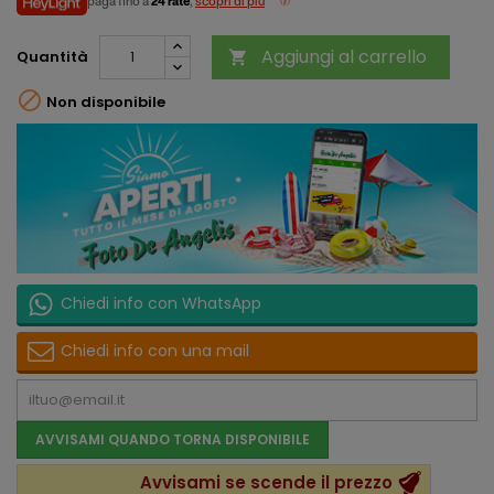
paga fino a
24 rate
,
scopri di più
Aggiungi al carrello
Quantità


Non disponibile
Chiedi info con WhatsApp
Chiedi info con una mail
AVVISAMI QUANDO TORNA DISPONIBILE
Avvisami se scende il prezzo