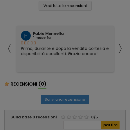
Vedi tutte le recensioni
Fabio Mennella
1 mese fa
〈
〉
Prima, durante e dopo la vendita cortesia e
Ho
disponibilità eccellenti. Grazie ancora!
ri
so
pa
pa
ser
RECENSIONI
(0)
Scrivi una recensione
Sulla base
0
recensioni
-
0
/
5