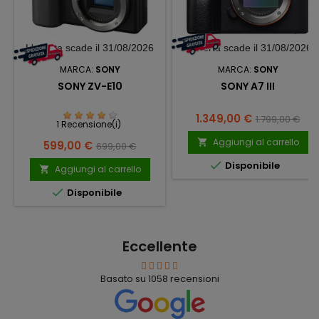
L'offerta scade il 31/08/2026
L'offerta scade il 31/08/2026
MARCA:
SONY
MARCA:
SONY
SONY ZV-E10
SONY A7 III
Prezzo
Prezzo
1.349,00 €
1.799,00 €
1 Recensione(i)
base
Aggiungi al carrello

Prezzo
Prezzo
599,00 €
699,00 €
base

Disponibile
Aggiungi al carrello


Disponibile
Eccellente
Basato su
1058
recensioni