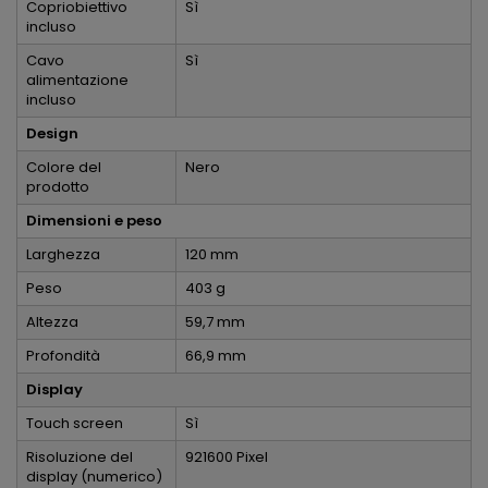
Copriobiettivo
Sì
incluso
Cavo
Sì
alimentazione
incluso
Design
Colore del
Nero
prodotto
Dimensioni e peso
Larghezza
120 mm
Peso
403 g
Altezza
59,7 mm
Profondità
66,9 mm
Display
Touch screen
Sì
Risoluzione del
921600 Pixel
display (numerico)