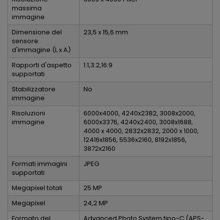
massima
immagine
Dimensione del
23,5 x 15,6 mm
sensore
d'immagine (L x A)
Rapporti d'aspetto
1:1,3:2,16:9
supportati
Stabilizzatore
No
immagine
Risoluzioni
6000x4000, 4240x2382, 3008x2000,
immagine
6000x3376, 4240x2400, 3008x1688,
4000 x 4000, 2832x2832, 2000 x 1000,
12416x1856, 5536x2160, 8192x1856,
3872x2160
Formati immagini
JPEG
supportati
Megapixel totali
25 MP
Megapixel
24,2 MP
Formato del
Advanced Photo System tipo-C (APS-