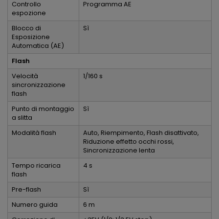
Controllo
Programma AE
espozione
Blocco di
Sì
Esposizione
Automatica (AE)
Flash
Velocità
1/160 s
sincronizzazione
flash
Punto di montaggio
Sì
a slitta
Modalità flash
Auto, Riempimento, Flash disattivato,
Riduzione effetto occhi rossi,
Sincronizzazione lenta
Tempo ricarica
4 s
flash
Pre-flash
Sì
Numero guida
6 m