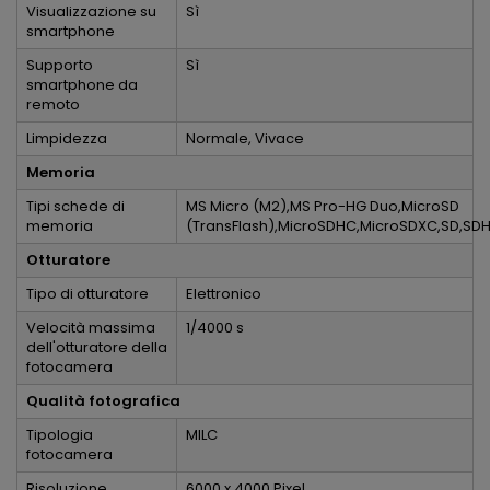
Visualizzazione su
Sì
smartphone
Supporto
Sì
smartphone da
remoto
Limpidezza
Normale, Vivace
Memoria
Tipi schede di
MS Micro (M2),MS Pro-HG Duo,MicroSD
memoria
(TransFlash),MicroSDHC,MicroSDXC,SD,SD
Otturatore
Tipo di otturatore
Elettronico
Velocità massima
1/4000 s
dell'otturatore della
fotocamera
Qualità fotografica
Tipologia
MILC
fotocamera
Risoluzione
6000 x 4000 Pixel