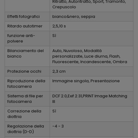
Ritratto, Autoritratto, Sport, Tramonto,
Crepuscolo
Effetti fotografici
bianco&nero, seppia
Ritardo autotimer
2,5,10 s
funzione anti-
Sì
polvere
Bilanciamento del
Auto, Nuvoloso, Modalità
bianco
personalizzate, Luce diurna, Flash,
Fluorescente, Incandescente, Ombra
Protezione occhi
2,3 cm
Riproduzione della
Immagine singola, Presentazione
fotocamera
Sistema di file per
DCF 2.0,Exif 2.31,PRINT Image Matching
fotocamera
III
Correzione della
Sì
diottria
Regolazione della
-4 - 3
diottria (D-D)