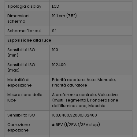
Tipologia display
LCD
Dimensioni
19,1 cm (7.5")
schermo
Schermo flip-out
Sì
Esposizione alla luce
Sensibilità ISO
100
(min)
Sensibilità ISO
102400
(max)
Modalità di
Priorità apertura, Auto, Manuale,
esposizione
Priorità otturatore
Misurazione della
A preferenza centrale, Valutativa
luce
(multi-segmento), Ponderazione
dell'illuminazione, Macchia
Sensibilità ISO
100,6400,32000,102400
Correzione
± 5EV (1/2EV; 1/3EV step)
espozione