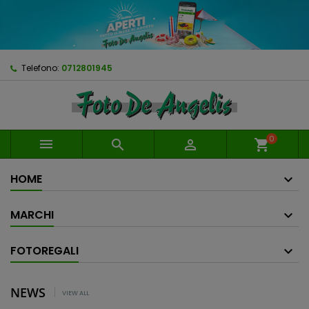
Telefono:
0712801945
0



shopping_cart
HOME
MARCHI
FOTOREGALI
NEWS
VIEW ALL