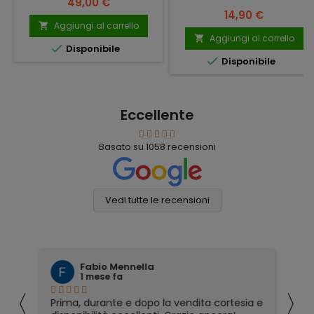
Prezzo
49,00 €
Prezzo
14,90 €
Aggiungi al carrello

Aggiungi al carrello


Disponibile

Disponibile
Eccellente
Basato su
1058
recensioni
Vedi tutte le recensioni
Fabio Mennella
1 mese fa
〈
〉
Prima, durante e dopo la vendita cortesia e
Ho