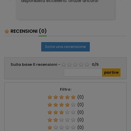
disponibilità eccellenti. Grazie ancora!
ri
so
pa
pa
ser
RECENSIONI
(0)
Scrivi una recensione
Sulla base
0
recensioni
-
0
/
5
Filtro:
(0)
(0)
(0)
(0)
(0)