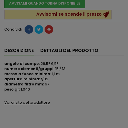
AVVISAMI QUANDO TORNA DISPONIBILE
Avvisami se scende il prezzo
Condividi
DESCRIZIONE
DETTAGLI DEL PRODOTTO
angolo di campo:
26,5° 6,5°
numero elementi/gruppi:
15 / 13
messa a fuoco minima:
1,1 m
apertura minima:
f/32
diametro filtro mm:
67
peso gr:
1.040
Vai al sito del produttore