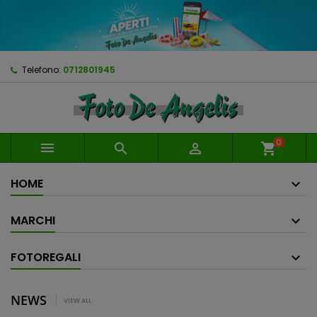
Telefono:
0712801945
0



shopping_cart
HOME
MARCHI
FOTOREGALI
NEWS
VIEW ALL