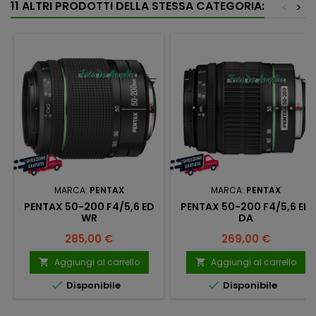
11 ALTRI PRODOTTI DELLA STESSA CATEGORIA:
<
>
MARCA:
PENTAX
MARCA:
PENTAX
PENTAX 50-200 F4/5,6 ED
PENTAX 50-200 F4/5,6 ED
WR
DA
Prezzo
Prezzo
285,00 €
269,00 €
Aggiungi al carrello
Aggiungi al carrello




Disponibile
Disponibile