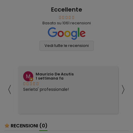
Eccellente
Basato su
1061
recensioni
Vedi tutte le recensioni
Maurizio De Acutis
1 settimana fa
〈
〉
ivi
Serieta' professionale!
Tu
co
RECENSIONI
(0)