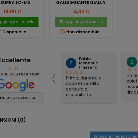
ZURRA LC-M2
GALLEGGIANTE GIALLA
Prezzo
Prezzo
14,90 €
14,90 €
ggiungi al carrello
Aggiungi al carrello



Disponibile
Non disponibile
Eccellente
Fabio
mauro simeoli
Mennella
1 mese fa
1 mese fa
〈
to su
1058
recensioni
Ho acquistato per
Ho ac
Prima, durante e
corrispondenza un
obiet
dopo la vendita
binocolo Nikon. Il
riven
cortesia e
prezzo era il più
rimas
disponibilità
conveniente online
soddi
 tutte le recensioni
eccellenti. Grazie
e sono stati molto
Spedi
ancora!
veloci nella
otti
spedizione. Tutto
gadge
NSIONI
(0)
perfetto
part
appre
consi
Scrivi una recensione
affid