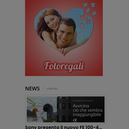
NEWS
VIEW ALL
Sony presenta il nuovo FE 100-400mm F5.6-8 OSS:...