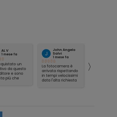
John Angelo
domen
AL V
Salvi
tattoli
1 mese fa
1 mese fa
1 mese 
〉
quistato un
La fotocamera è
preciso ed
tivo da questo
arrivata rispettando
affidabile.
ditore e sono
in tempi velocissimi
ta più che
data l'alta richiesta
sfatta.
del prodotto e sono
zione veloce,
rimasto
mo packaging e
piacevolmente
t in regalo
sorpreso. Avevo già
icolarmente
acquistato in
zzati. Lo
passato da Foto De
glio, serio e
Angelis e si
abile.