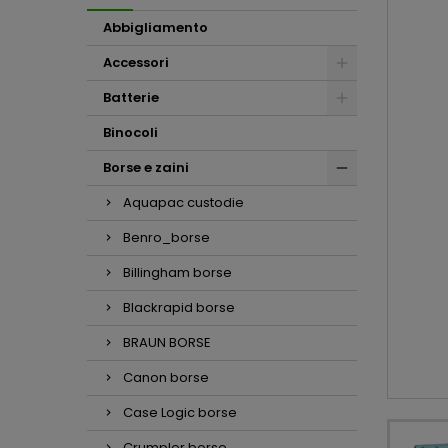
Abbigliamento
Accessori
Batterie
Binocoli
Borse e zaini
Aquapac custodie
Benro_borse
Billingham borse
Blackrapid borse
BRAUN BORSE
Canon borse
Case Logic borse
Crumpler borse