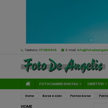
Telefono:
0712801945
E-mail:
info@fotodeangelis
FOTOCAMERE DIGITALI
OBIETTIVI
Home
Borse e zaini
Pentax borse
Penta
HOME