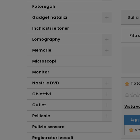
consulenza che mi
Fotoregali
avete offerto.
Affabilità e
Gadget natalizi
Sulla
professionalità ...
che altro !!!
Inchiostri e toner
Filtro
Lomography
Memorie
Microscopi
Monitor
Nastri e DVD
Tota
Obiettivi
Outlet
Vista v
Pellicole
Aggi
Pulizia sensore
Ved
Registratori vocali