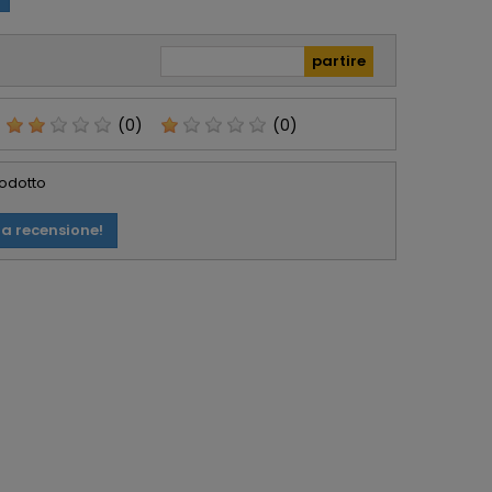
confermano molto
affidabili e Seri.
(0)
(0)
rodotto
ua recensione!