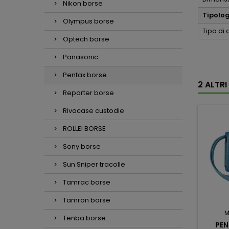
Nikon borse
Tipolo
Olympus borse
Tipo di
Optech borse
Panasonic
Pentax borse
2 ALTR
Reporter borse
Rivacase custodie
ROLLEI BORSE
Sony borse
Sun Sniper tracolle
Tamrac borse
Tamron borse
M
Tenba borse
PEN