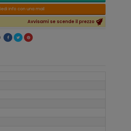
iedi info con una mail
Avvisami se scende il prezzo
i