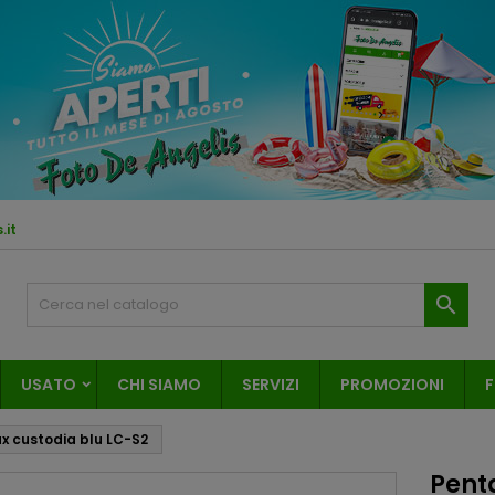
.it

USATO
CHI SIAMO
SERVIZI
PROMOZIONI
F
x custodia blu LC-S2
Pent