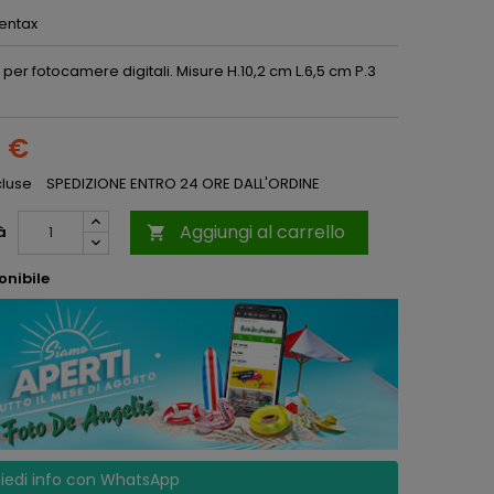
entax
per fotocamere digitali. Misure H.10,2 cm L.6,5 cm P.3
0 €
cluse
SPEDIZIONE ENTRO 24 ORE DALL'ORDINE
Aggiungi al carrello
à

onibile
iedi info con WhatsApp