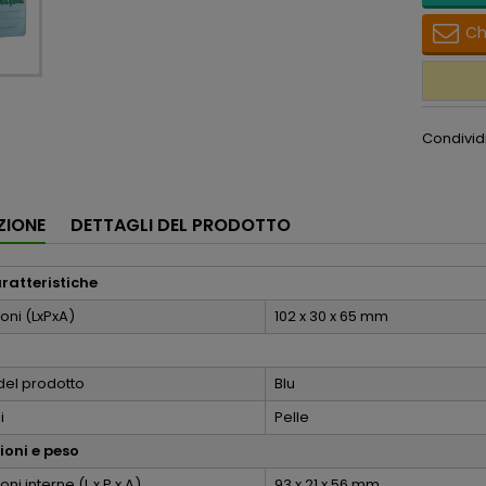
Ch
Condivid
ZIONE
DETTAGLI DEL PRODOTTO
aratteristiche
oni (LxPxA)
102 x 30 x 65 mm
del prodotto
Blu
i
Pelle
oni e peso
ni interne (L x P x A)
93 x 21 x 56 mm