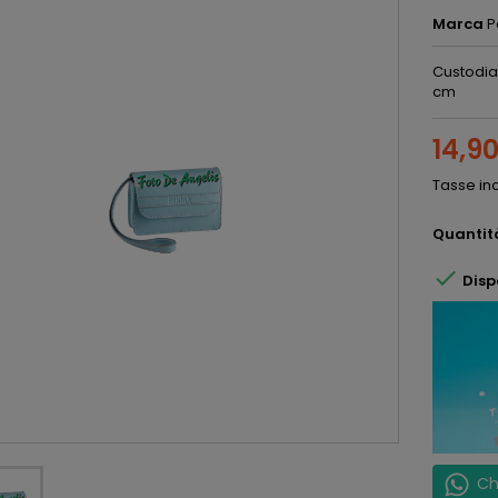
Marca
P
Custodia 
cm
14,9
Tasse in
Quantit

Disp
Ch