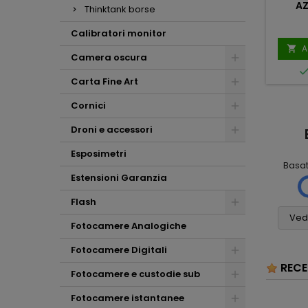
AZ
Thinktank borse
Calibratori monitor
A

Camera oscura
Carta Fine Art
Cornici
Droni e accessori
Mauro
Mario Massini
Scalabrin
2 mesi fa
1 settimana fa
Esposimetri
Basa
Ho molto
Tutto
Estensioni Garanzia
apprezzato la
. (
assolutamente
scrupolosità nella
6
perfetto! Non vedo
Flash
valutazione del mio
cosa si potrebbe
usato e i consigli per
Vedi
pretendere di più,
Fotocamere Analogiche
l'acquisto della
grazie
nuova fotocamera
Fotocamere Digitali
(con i relativi pregi e
RECE
difetti) . Mi ritengo
Fotocamere e custodie sub
sinceramente
soddisfatto e
Fotocamere istantanee
tutelato dalla