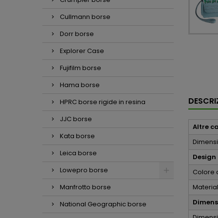
Cullmann borse
Dorr borse
Explorer Case
Fujifilm borse
Hama borse
DESCRI
HPRC borse rigide in resina
JJC borse
Altre c
Kata borse
Dimensi
Leica borse
Design
Lowepro borse
Colore 
Manfrotto borse
Material
Dimensi
National Geographic borse
Dimensio