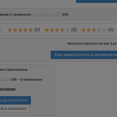
 base
0
recensioni
-
0
/
5
:
(0)
(0)
(0)
Nessuna valutazione per il p
Puoi essere il primo a scrivere la t
le Valutazione
:
0
/
5
-
0
recensioni
alutazioni
ungi recensione
i le recensioni