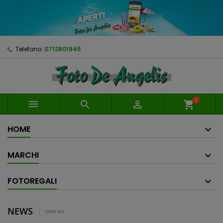
Telefono:
0712801945
0



shopping_cart
HOME
MARCHI
FOTOREGALI
NEWS
VIEW ALL