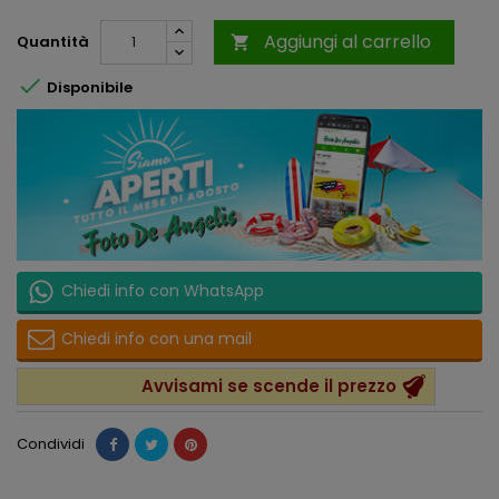
Aggiungi al carrello
Quantità


Disponibile
Chiedi info con WhatsApp
Chiedi info con una mail
Avvisami se scende il prezzo
Condividi