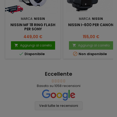
MARCA:
NISSIN
MARCA:
NISSIN
NISSIN MF 18 RING FLASH
NISSIN I-600 PER CANON
PER SONY
Prezzo
Prezzo
449,00 €
155,00 €
Aggiungi al carrello
Aggiungi al carrello




Disponibile
Non disponibile
Eccellente
Basato su
1058
recensioni
Vedi tutte le recensioni