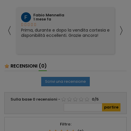
Fabio Mennella
1 mese fa
〈
〉
Prima, durante e dopo la vendita cortesia e
Ho
disponibilità eccellenti. Grazie ancora!
ri
so
pa
pa
ser
RECENSIONI
(0)
Scrivi una recensione
Sulla base
0
recensioni
-
0
/
5
Filtro: