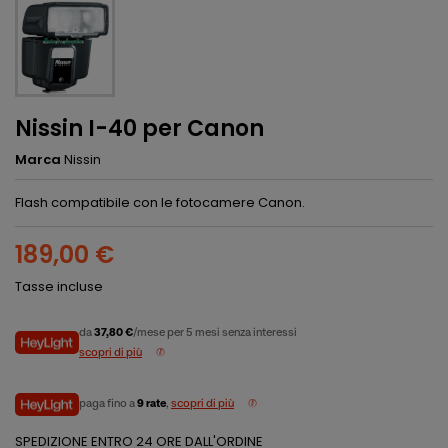
Nissin I-40 per Canon
Marca
Nissin
Flash compatibile con le fotocamere Canon.
189,00 €
Tasse incluse
da
37,80 €
/mese per 5 mesi senza interessi
scopri di più
paga fino a
9 rate
,
scopri di più
SPEDIZIONE ENTRO 24 ORE DALL'ORDINE