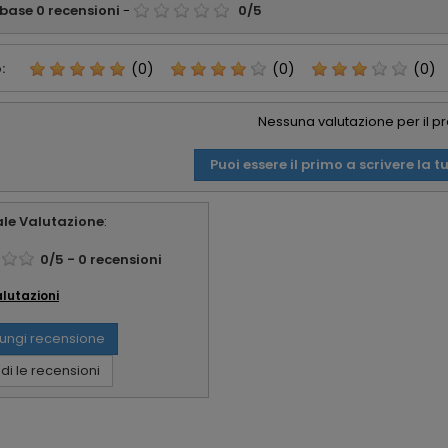
 base
0
recensioni
-
0
/
5
:
(0)
(0)
(0)
Nessuna valutazione per il p
Puoi essere il primo a scrivere la t
le Valutazione
:
0
/
5
-
0
recensioni
alutazioni
ungi recensione
i le recensioni