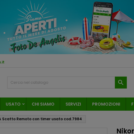
.it

USATO
CHI SIAMO
SERVIZI
PROMOZIONI
F
 Scatto Remoto con timer usato cod.7984
Niko