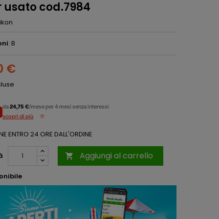
r usato cod.7984
ikon
oni
: B
0 €
cluse
da
24,75 €
/mese per 4 mesi senza interessi
scopri di più
NE ENTRO 24 ORE DALL'ORDINE
Aggiungi al carrello
à

onibile