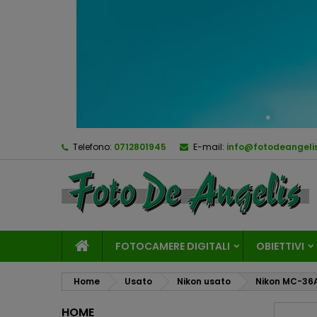
Telefono:
0712801945
E-mail:
info@fotodeangelis
FOTOCAMERE DIGITALI
OBIETTIVI
Home
Usato
Nikon usato
Nikon MC-36A
HOME