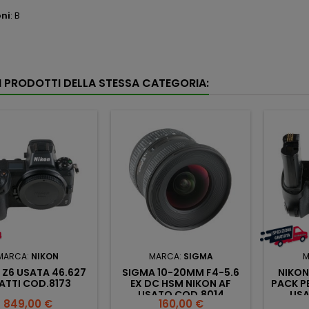
ni
: B
RI PRODOTTI DELLA STESSA CATEGORIA:
MARCA:
NIKON
MARCA:
SIGMA
M
 Z6 USATA 46.627
SIGMA 10-20MM F4-5.6
NIKON
ATTI COD.8173
EX DC HSM NIKON AF
PACK PE
USATO COD.8014
USA
Prezzo
Prezzo
849,00 €
160,00 €