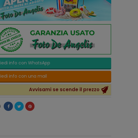
iedi info con WhatsApp
iedi info con una mail
Avvisami se scende il prezzo
i