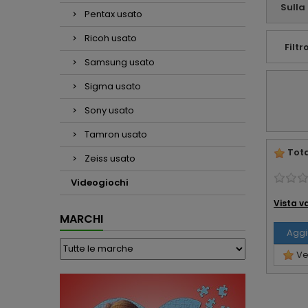
Sulla
Pentax usato
Ricoh usato
Filtro
Samsung usato
Sigma usato
Sony usato
Tamron usato
Tota
Zeiss usato
Videogiochi
Vista v
MARCHI
Aggi
Ved