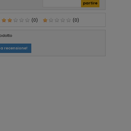
(0)
(0)
rodotto
ua recensione!