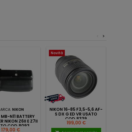
<
>
Novità
NIKON 16-85 F3,5-5,6 AF-
ARCA:
NIKON
M
S DX G ED VR USATO
 MB-N11 BATTERY
NIKON 2
COD.8339
R NIKON Z6II E Z7II
AF-S 
Prezzo
199,00 €
TO COD.8093
Prezzo
179,00 €