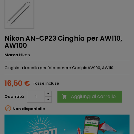
Nikon AN-CP23 Cinghia per AW110,
AW100
Marca
Nikon
Cinghia a tracolla per fotocamere Coolpix AW100, AW110
16,50 €
Tasse incluse
Aggiungi al carrello
Quantità


Non disponibile