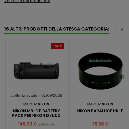
Vai al sito del produttore
16 ALTRI PRODOTTI DELLA STESSA CATEGORIA:
<
>
-50%
L'offerta scade il 01/09/2026
MARCA:
NIKON
MARCA:
NIKON
NIKON MB-D11 BATTERY
NIKON PARALUCE HK-11
PACK PER NIKON D7000
Prezzo
Prezzo
Prezzo
145,00 €
35,58 €
290,00 €