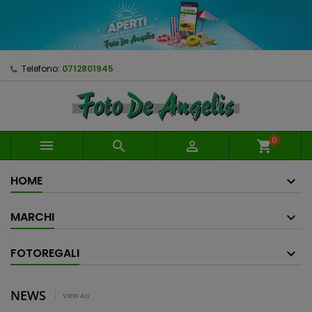
Telefono:
0712801945
0



shopping_cart
HOME
MARCHI
FOTOREGALI
NEWS
VIEW ALL