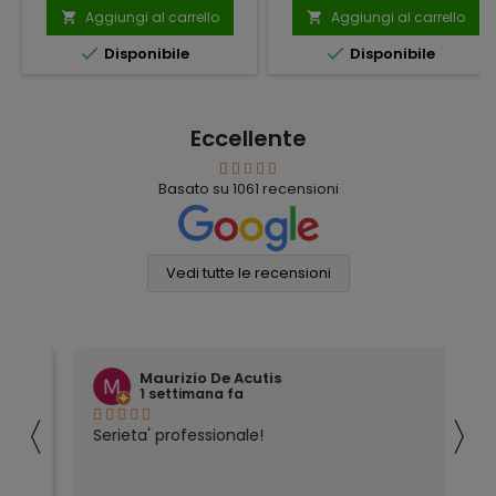
base
Aggiungi al carrello
Aggiungi al carrello




Disponibile
Disponibile
Eccellente
Basato su
1061
recensioni
Vedi tutte le recensioni
Maurizio De Acutis
1 settimana fa
〈
〉
ivi
Serieta' professionale!
Tu
co