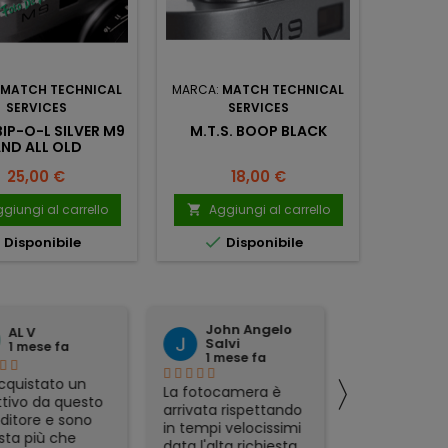
MATCH TECHNICAL
MARCA:
MATCH TECHNICAL
MARCA:
SERVICES
SERVICES
BIP-O-L SILVER M9
M.T.S. BOOP BLACK
M.T.S.
ND ALL OLD
M9 
Prezzo
Prezzo
25,00 €
18,00 €
giungi al carrello
Aggiungi al carrello
Ag





Disponibile
Disponibile
John Angelo
domen
AL V
Salvi
tattoli
1 mese fa
1 mese fa
1 mese 
〉
quistato un
La fotocamera è
preciso ed
tivo da questo
arrivata rispettando
affidabile.
ditore e sono
in tempi velocissimi
ta più che
data l'alta richiesta