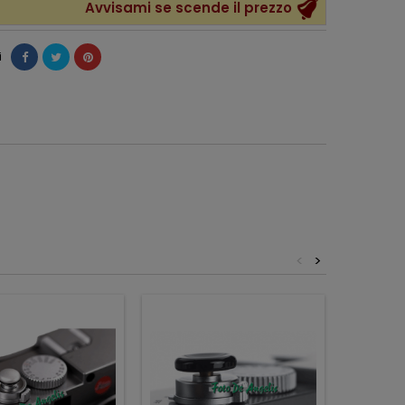
Avvisami se scende il prezzo
i
<
>