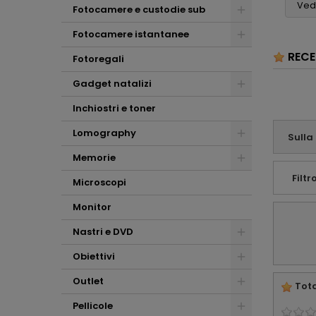
usato e i consigli per
Vedi
Fotocamere e custodie sub
pretendere di più,
l'acquisto della
grazie
nuova fotocamera
Fotocamere istantanee
(con i relativi pregi e
RECE
difetti) . Mi ritengo
Fotoregali
sinceramente
soddisfatto e
Gadget natalizi
tutelato dalla
consulenza che mi
Inchiostri e toner
avete offerto.
Affabilità e
Lomography
Sulla
professionalità ...
Memorie
che altro !!!
Filtro
Microscopi
Monitor
Nastri e DVD
Obiettivi
Outlet
Tota
Pellicole