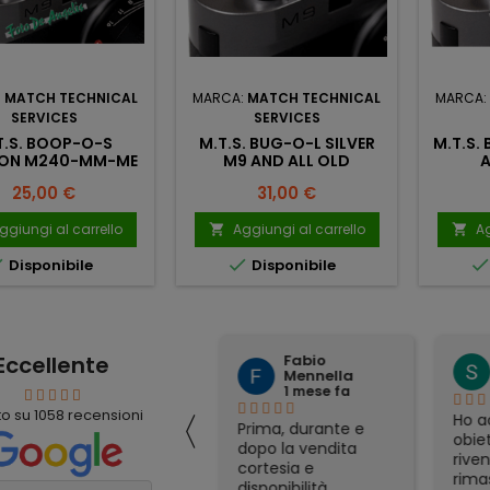
:
MATCH TECHNICAL
MARCA:
MATCH TECHNICAL
MARCA:
SERVICES
SERVICES
T.S. BOOP-O-S
M.T.S. BUG-O-L SILVER
M.T.S. 
ON M240-MM-ME
M9 AND ALL OLD
A
Prezzo
Prezzo
25,00 €
31,00 €
ggiungi al carrello
Aggiungi al carrello
Ag




Disponibile
Disponibile
Eccellente
Fabio
mauro simeoli
Mennella
1 mese fa
1 mese fa
〈
to su
1058
recensioni
Ho acquistato per
Ho ac
Prima, durante e
corrispondenza un
obiet
dopo la vendita
binocolo Nikon. Il
riven
cortesia e
prezzo era il più
rimas
disponibilità