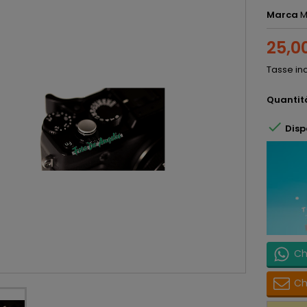
Marca
M
25,0
Tasse in
Quantit

Disp
Ch
Ch