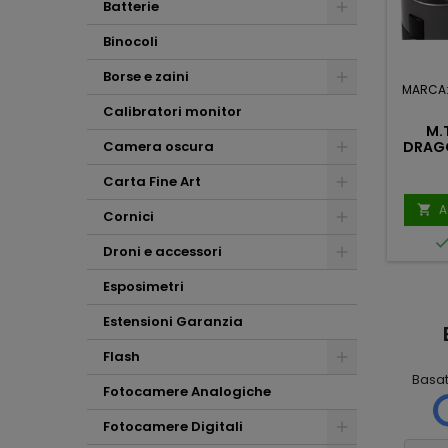
Batterie
Binocoli
Borse e zaini
MARCA
Calibratori monitor
M.
Camera oscura
DRAG
Carta Fine Art
A

Cornici
Droni e accessori
Esposimetri
Estensioni Garanzia
Mauro
Mario Massini
Scalabrin
2 mesi fa
Flash
1 mese fa
Basa
Ho molto
Fotocamere Analogiche
Tutto
apprezzato la
. (
assolutamente
scrupolosità nella
Fotocamere Digitali
6
perfetto! Non vedo
valutazione del mio
cosa si potrebbe