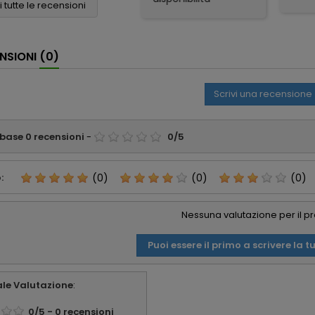
conveniente online
soddi
 tutte le recensioni
eccellenti. Grazie
e sono stati molto
Spedi
ancora!
veloci nella
otti
spedizione. Tutto
gadge
NSIONI
(0)
perfetto
part
appre
consi
Scrivi una recensione
affid
 base
0
recensioni
-
0
/
5
:
(0)
(0)
(0)
Nessuna valutazione per il p
Puoi essere il primo a scrivere la t
le Valutazione
:
0
/
5
-
0
recensioni