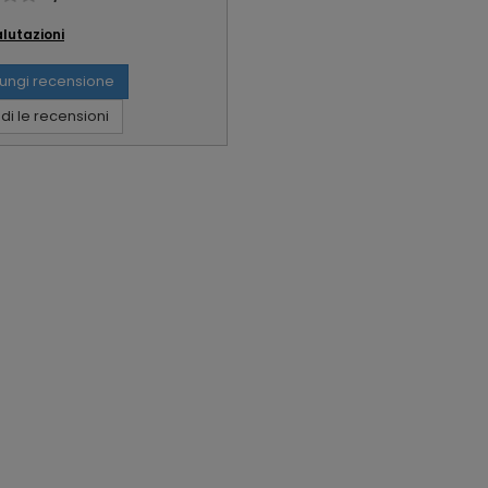
alutazioni
ungi recensione
i le recensioni