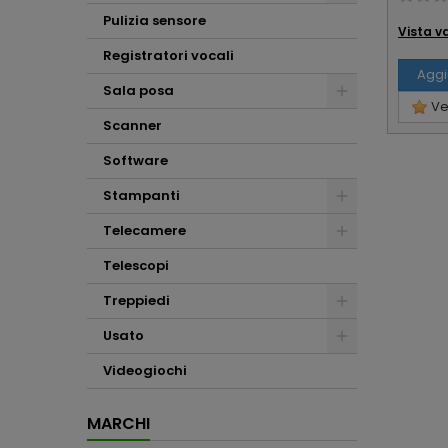
Pulizia sensore
Vista v
Registratori vocali
Aggi
Sala posa
Ved
Scanner
Software
Stampanti
Telecamere
Telescopi
Treppiedi
Usato
Videogiochi
MARCHI