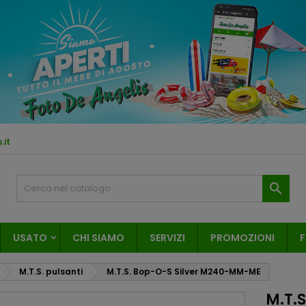
.it

USATO
CHI SIAMO
SERVIZI
PROMOZIONI
F
M.T.S. pulsanti
M.T.S. Bop-O-S Silver M240-MM-ME
M.T.