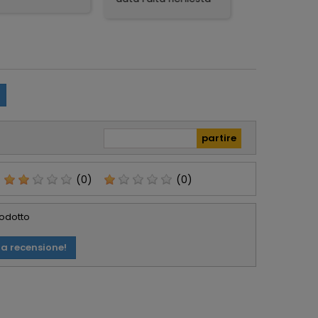
sfatta.
del prodotto e sono
zione veloce,
rimasto
mo packaging e
piacevolmente
t in regalo
sorpreso. Avevo già
icolarmente
acquistato in
zzati. Lo
passato da Foto De
glio, serio e
Angelis e si
abile.
confermano molto
affidabili e Seri.
(0)
(0)
rodotto
ua recensione!