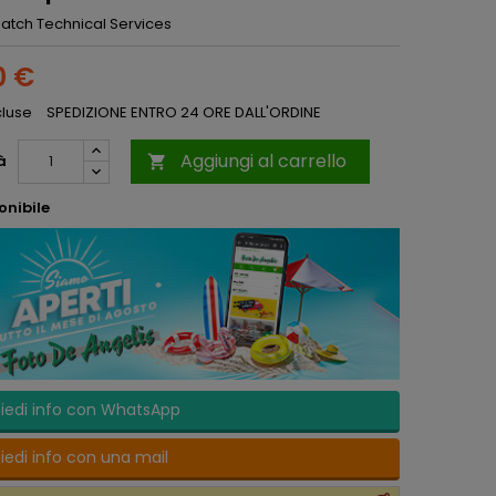
atch Technical Services
0 €
cluse
SPEDIZIONE ENTRO 24 ORE DALL'ORDINE
Aggiungi al carrello
à

onibile
iedi info con WhatsApp
iedi info con una mail