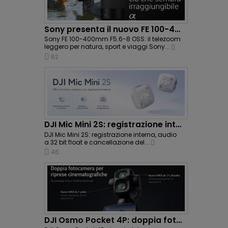
Sony presenta il nuovo FE 100-400mm F5.6-8 OSS:...
Sony FE 100-400mm F5.6-8 OSS: il telezoom
leggero per natura, sport e viaggi Sony...
62
DJI Mic Mini 2S: registrazione interna e...
DJI Mic Mini 2S: registrazione interna, audio
a 32 bit float e cancellazione del...
46
DJI Osmo Pocket 4P: doppia fotocamera e riprese...