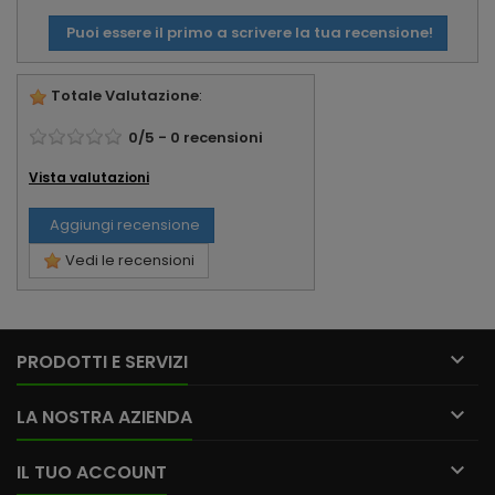
Puoi essere il primo a scrivere la tua recensione!
Totale Valutazione
:
0
/
5
-
0
recensioni
Vista valutazioni
Aggiungi recensione
Vedi le recensioni

PRODOTTI E SERVIZI

LA NOSTRA AZIENDA

IL TUO ACCOUNT