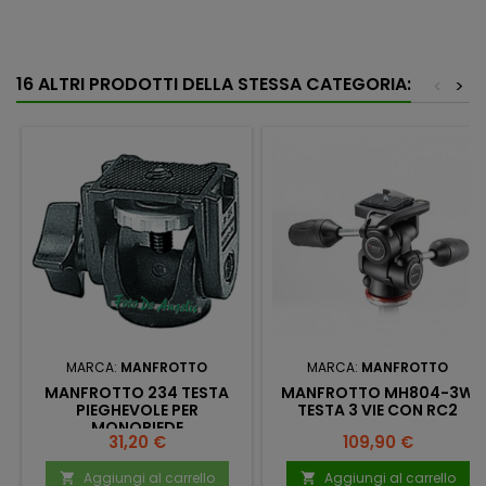
16 ALTRI PRODOTTI DELLA STESSA CATEGORIA:
<
>
MARCA:
MANFROTTO
MARCA:
MANFROTTO
MANFROTTO 234 TESTA
MANFROTTO MH804-3W
PIEGHEVOLE PER
TESTA 3 VIE CON RC2
MONOPIEDE
Prezzo
Prezzo
31,20 €
109,90 €
Aggiungi al carrello
Aggiungi al carrello

