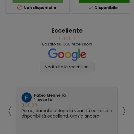


Non disponibile
Disponibile
Eccellente
Basato su
1058
recensioni
Vedi tutte le recensioni
Fabio Mennella
1 mese fa
〈
〉
Prima, durante e dopo la vendita cortesia e
Ho
disponibilità eccellenti. Grazie ancora!
ri
so
pa
pa