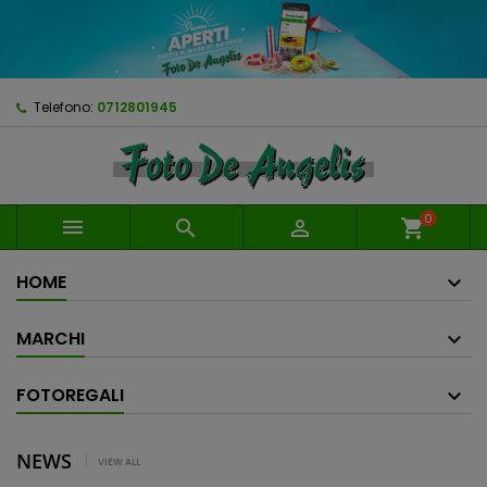
Telefono:
0712801945
0



shopping_cart
HOME
MARCHI
FOTOREGALI
NEWS
VIEW ALL