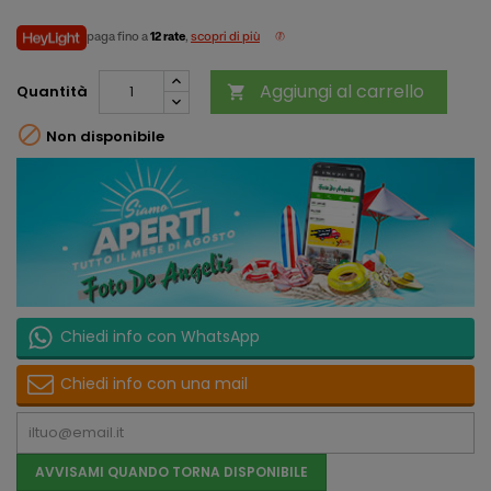
paga fino a
12 rate
,
scopri di più
Aggiungi al carrello
Quantità


Non disponibile
Chiedi info con WhatsApp
Chiedi info con una mail
AVVISAMI QUANDO TORNA DISPONIBILE