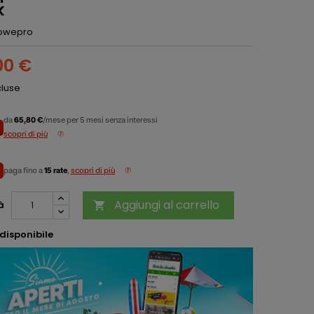
k
owepro
00 €
cluse
da
65,80 €
/mese per 5 mesi senza interessi
scopri di più
paga fino a
15 rate
,
scopri di più
Aggiungi al carrello
à

disponibile