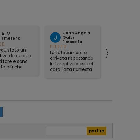
John Angelo
domen
AL V
Salvi
tattoli
1 mese fa
1 mese fa
1 mese 
〉
quistato un
La fotocamera è
preciso ed
tivo da questo
arrivata rispettando
affidabile.
ditore e sono
in tempi velocissimi
ta più che
data l'alta richiesta
sfatta.
del prodotto e sono
zione veloce,
rimasto
mo packaging e
piacevolmente
t in regalo
sorpreso. Avevo già
icolarmente
acquistato in
zzati. Lo
passato da Foto De
glio, serio e
Angelis e si
abile.
confermano molto
affidabili e Seri.