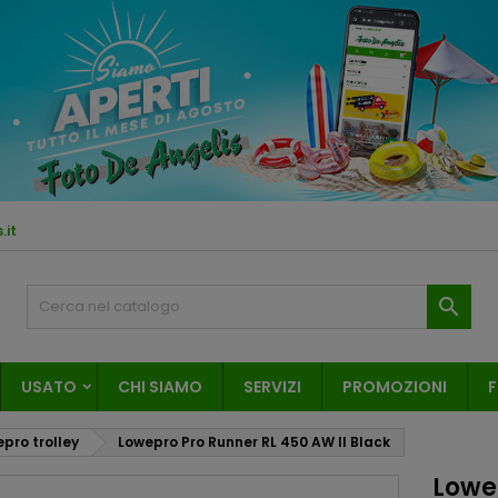
.it

USATO
CHI SIAMO
SERVIZI
PROMOZIONI
F
pro trolley
Lowepro Pro Runner RL 450 AW II Black
Lowe