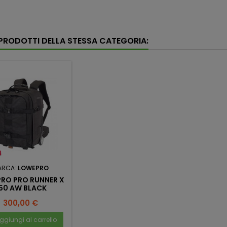
I PRODOTTI DELLA STESSA CATEGORIA:
ARCA:
LOWEPRO
RO PRO RUNNER X
50 AW BLACK
Prezzo
300,00 €
ggiungi al carrello