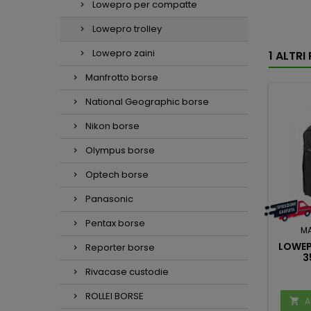
Lowepro per compatte
Lowepro trolley
Lowepro zaini
1 ALTR
Manfrotto borse
National Geographic borse
Nikon borse
Olympus borse
Optech borse
Panasonic
Pentax borse
M
LOWEP
Reporter borse
3
Rivacase custodie
ROLLEI BORSE
A
