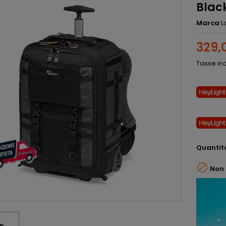
Blac
Marca
L
329,
Tasse in
Quantit

Non 