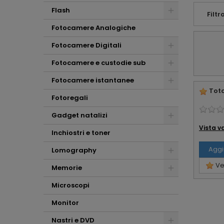
che altro !!!
Flash
Filtro
Fotocamere Analogiche
Fotocamere Digitali
Fotocamere e custodie sub
Fotocamere istantanee
Tota
Fotoregali
Gadget natalizi
Vista v
Inchiostri e toner
Aggi
Lomography
Ved
Memorie
Microscopi
Monitor
Nastri e DVD