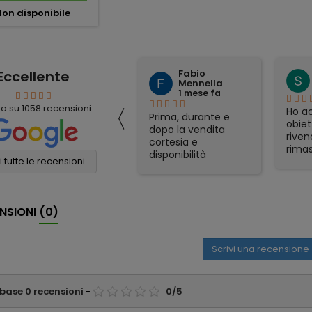
on disponibile
Eccellente
Fabio
mauro simeoli
Mennella
1 mese fa
1 mese fa
〈
to su
1058
recensioni
Ho acquistato per
Ho ac
Prima, durante e
corrispondenza un
obiet
dopo la vendita
binocolo Nikon. Il
riven
cortesia e
prezzo era il più
rimas
disponibilità
conveniente online
soddi
 tutte le recensioni
eccellenti. Grazie
e sono stati molto
Spedi
ancora!
veloci nella
otti
spedizione. Tutto
gadge
NSIONI
(0)
perfetto
part
appre
consi
Scrivi una recensione
affid
 base
0
recensioni
-
0
/
5