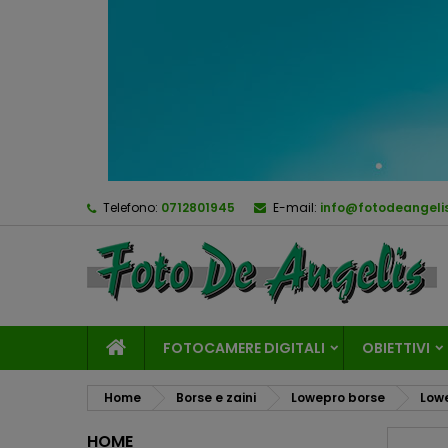
Telefono:
0712801945
E-mail:
info@fotodeangelis
FOTOCAMERE DIGITALI
OBIETTIVI
Home
Borse e zaini
Lowepro borse
Lowe
HOME