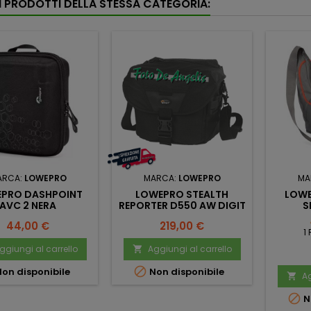
RI PRODOTTI DELLA STESSA CATEGORIA:
ARCA:
LOWEPRO
MARCA:
LOWEPRO
MA
PRO DASHPOINT
LOWEPRO STEALTH
LOWE
AVC 2 NERA
REPORTER D550 AW DIGIT
S
Prezzo
Prezzo
44,00 €
219,00 €
1
ggiungi al carrello
Aggiungi al carrello


on disponibile
Non disponibile
Ag


N