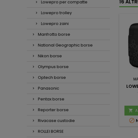
16 ALT
Lowepro per compatte
Lowepro trolley
Lowepro zaini
Manfrotto borse
National Geographic borse
Nikon borse
Olympus borse
Optech borse
M
LOWE
Panasonic
Pentax borse
Reporter borse
A


Rivacase custodie
N
ROLLEI BORSE