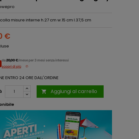
owepro
colla misure interne h.27 cm w.15 cm l.37,5 cm
0 €
cluse
da
20,00 €
/mese per 3 mesi senza interessi
scopri di più
NE ENTRO 24 ORE DALL'ORDINE
Aggiungi al carrello
à

onibile