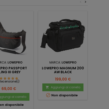
<
>
RCA:
LOWEPRO
MARCA:
LOWEPRO
MA
PRO PASSPORT
LOWEPRO MAGNUM 200
LOWEP
LING III GREY
AW BLACK
Prezzo
199,00 €
 Recensione(i)
Aggiungi al carrello
Ag


Prezzo
69,00 €


Non disponibile
No
giungi al carrello
on disponibile