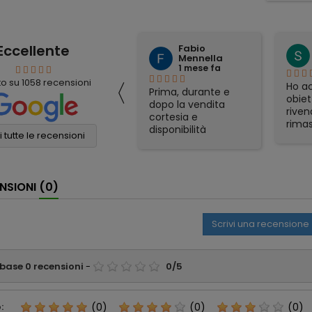
Eccellente
Fabio
mauro simeoli
Mennella
1 mese fa
1 mese fa
〈
to su
1058
recensioni
Ho acquistato per
Ho ac
Prima, durante e
corrispondenza un
obiet
dopo la vendita
binocolo Nikon. Il
riven
cortesia e
prezzo era il più
rimas
disponibilità
conveniente online
soddi
 tutte le recensioni
eccellenti. Grazie
e sono stati molto
Spedi
ancora!
veloci nella
otti
spedizione. Tutto
gadge
NSIONI
(0)
perfetto
part
appre
consi
Scrivi una recensione
affid
 base
0
recensioni
-
0
/
5
:
(0)
(0)
(0)