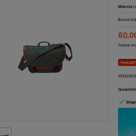
Marca
L
Borsa tra
60,0
Tasse in
SPEDIZIO
Quantit

Disp