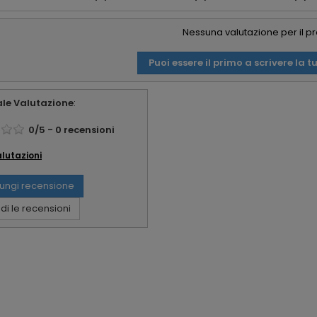
Nessuna valutazione per il p
Puoi essere il primo a scrivere la t
le Valutazione
:
0
/
5
-
0
recensioni
alutazioni
ungi recensione
i le recensioni