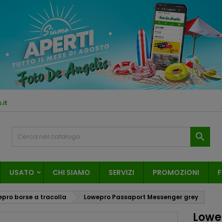
.it

USATO
CHI SIAMO
SERVIZI
PROMOZIONI
F
pro borse a tracolla
Lowepro Passaport Messenger grey
Lowe