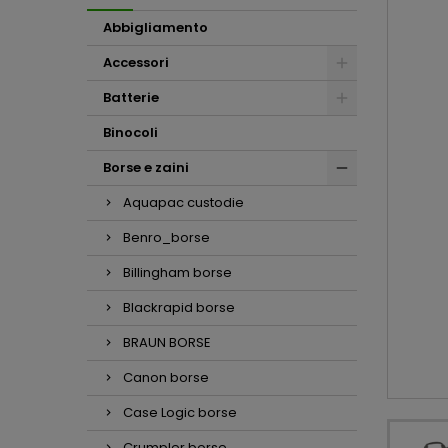
Abbigliamento
Accessori
Batterie
Binocoli
Borse e zaini
Aquapac custodie
Benro_borse
Billingham borse
Blackrapid borse
BRAUN BORSE
Canon borse
Case Logic borse
Crumpler borse