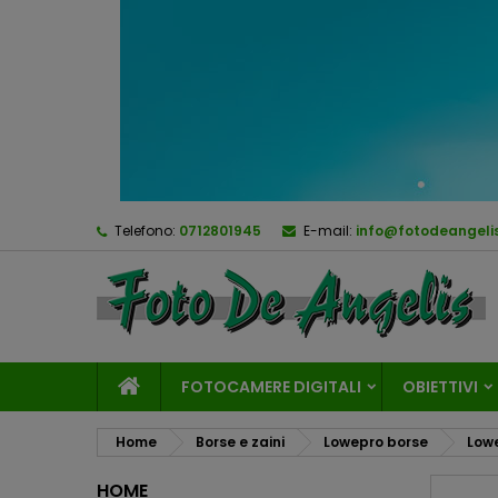
Telefono:
0712801945
E-mail:
info@fotodeangelis
FOTOCAMERE DIGITALI
OBIETTIVI
Home
Borse e zaini
Lowepro borse
Lowe
HOME