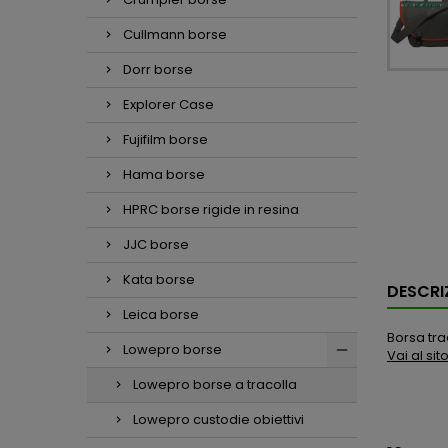
Cullmann borse
Dorr borse
Explorer Case
Fujifilm borse
Hama borse
HPRC borse rigide in resina
JJC borse
Kata borse
DESCRI
Leica borse
Borsa tra
Lowepro borse
Vai al si
Lowepro borse a tracolla
Lowepro custodie obiettivi