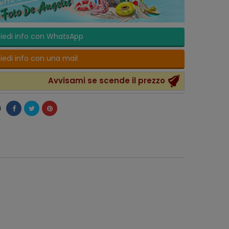
iedi info con WhatsApp
iedi info con una mail
Avvisami se scende il prezzo
i