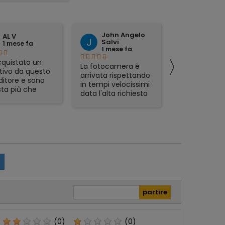
John Angelo
domen
AL V
Salvi
tattoli
1 mese fa
1 mese fa
1 mese 
〉
quistato un
La fotocamera è
preciso ed
tivo da questo
arrivata rispettando
affidabile.
ditore e sono
in tempi velocissimi
ta più che
data l'alta richiesta
sfatta.
del prodotto e sono
zione veloce,
rimasto
mo packaging e
piacevolmente
t in regalo
sorpreso. Avevo già
icolarmente
acquistato in
zzati. Lo
passato da Foto De
glio, serio e
Angelis e si
abile.
confermano molto
affidabili e Seri.
(0)
(0)