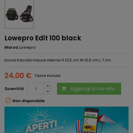
Lowepro Edit 100 black
Marca
Lowepro
borsa tracolla misure interne H.12,5 cm W.10,5 cm L.7 cm
24,00 €
Tasse incluse
Aggiungi al carrello
Quantità


Non disponibile