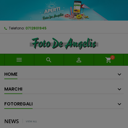
Telefono:
0712801945
0



shopping_cart
HOME
MARCHI
FOTOREGALI
NEWS
VIEW ALL