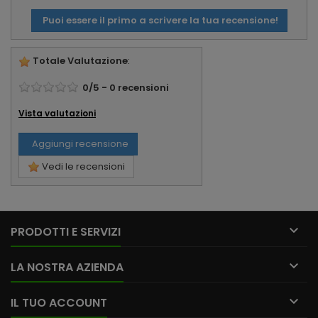
Puoi essere il primo a scrivere la tua recensione!
Totale Valutazione
:
0
/
5
-
0
recensioni
Vista valutazioni
Aggiungi recensione
Vedi le recensioni

PRODOTTI E SERVIZI

LA NOSTRA AZIENDA

IL TUO ACCOUNT