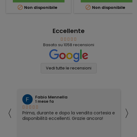


Non disponibile
Non disponibile
Eccellente
Basato su
1058
recensioni
Vedi tutte le recensioni
Fabio Mennella
1 mese fa
〈
〉
Prima, durante e dopo la vendita cortesia e
Ho
disponibilità eccellenti. Grazie ancora!
ri
so
pa
pa