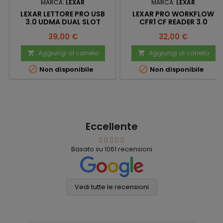
MARCA:
LEXAR
MARCA:
LEXAR
LEXAR LETTORE PRO USB
LEXAR PRO WORKFLOW
3.0 UDMA DUAL SLOT
CFR1 CF READER 3.0
Prezzo
Prezzo
39,00 €
32,00 €
Aggiungi al carrello
Aggiungi al carrello




Non disponibile
Non disponibile
Eccellente
Basato su
1061
recensioni
Vedi tutte le recensioni