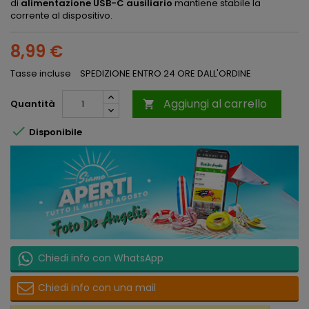
di
alimentazione USB-C ausiliario
mantiene stabile la
corrente al dispositivo.
8,99 €
Tasse incluse
SPEDIZIONE ENTRO 24 ORE DALL'ORDINE
Aggiungi al carrello
Quantità


Disponibile
Chiedi info con WhatsApp
Chiedi info con una mail