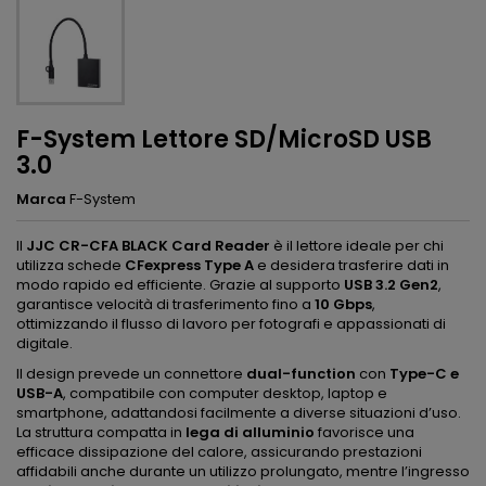
F-System Lettore SD/MicroSD USB
3.0
Marca
F-System
Il
JJC CR-CFA BLACK Card Reader
è il lettore ideale per chi
utilizza schede
CFexpress Type A
e desidera trasferire dati in
modo rapido ed efficiente. Grazie al supporto
USB 3.2 Gen2
,
garantisce velocità di trasferimento fino a
10 Gbps
,
ottimizzando il flusso di lavoro per fotografi e appassionati di
digitale.
Il design prevede un connettore
dual-function
con
Type-C e
USB-A
, compatibile con computer desktop, laptop e
smartphone, adattandosi facilmente a diverse situazioni d’uso.
La struttura compatta in
lega di alluminio
favorisce una
efficace dissipazione del calore, assicurando prestazioni
affidabili anche durante un utilizzo prolungato, mentre l’ingresso