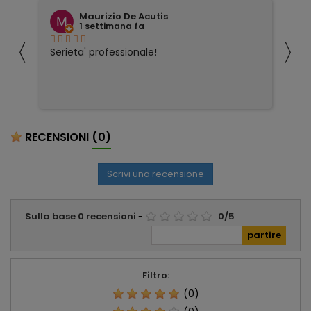
Maurizio De Acutis
1 settimana fa
〈
〉
ivi
Serieta' professionale!
Tu
co
RECENSIONI
(0)
Scrivi una recensione
Sulla base
0
recensioni
-
0
/
5
Filtro:
(0)