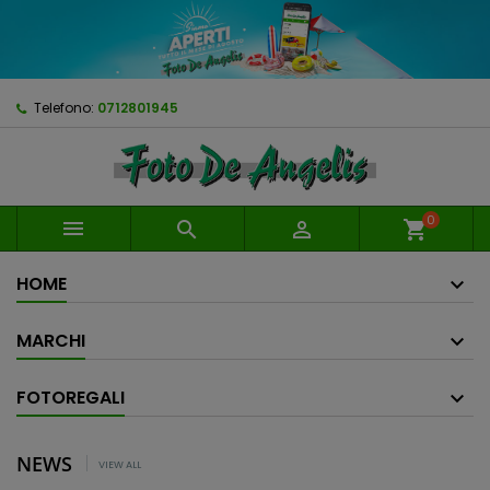
Telefono:
0712801945
0



shopping_cart
HOME
MARCHI
FOTOREGALI
NEWS
VIEW ALL