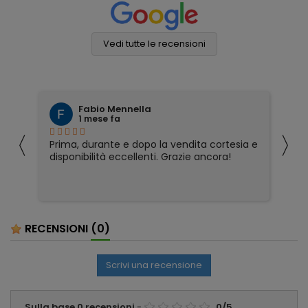
Vedi tutte le recensioni
Fabio Mennella
1 mese fa
〈
〉
Prima, durante e dopo la vendita cortesia e
Ho
disponibilità eccellenti. Grazie ancora!
ri
so
pa
pa
ser
RECENSIONI
(0)
Scrivi una recensione
Sulla base
0
recensioni
-
0
/
5