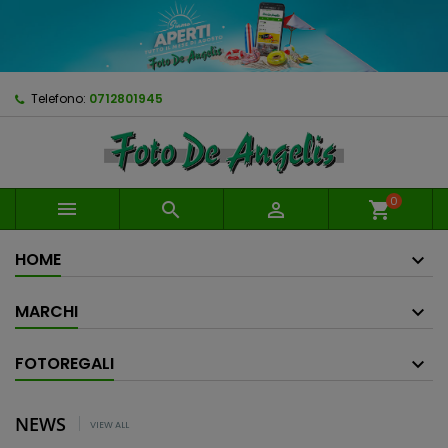
Telefono:
0712801945
0



shopping_cart
HOME
MARCHI
FOTOREGALI
NEWS
VIEW ALL