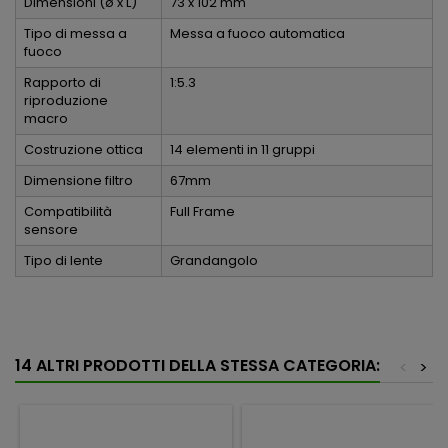
Dimensioni (ø x L)
73 x 102 mm
Tipo di messa a
Messa a fuoco automatica
fuoco
Rapporto di
1:5.3
riproduzione
macro
Costruzione ottica
14 elementi in 11 gruppi
Dimensione filtro
67mm
Compatibilità
Full Frame
sensore
Tipo di lente
Grandangolo
14 ALTRI PRODOTTI DELLA STESSA CATEGORIA:
<
>