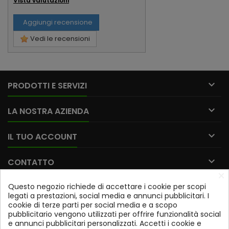
Vista valutazioni
Aggiungi recensione
Vedi le recensioni

PRODOTTI E SERVIZI

LA NOSTRA AZIENDA

IL TUO ACCOUNT

CONTATTO
×
Questo negozio richiede di accettare i cookie per scopi
Iscriviti alla nostra newsletter
legati a prestazioni, social media e annunci pubblicitari. I
cookie di terze parti per social media e a scopo
OK
pubblicitario vengono utilizzati per offrire funzionalità social
e annunci pubblicitari personalizzati. Accetti i cookie e