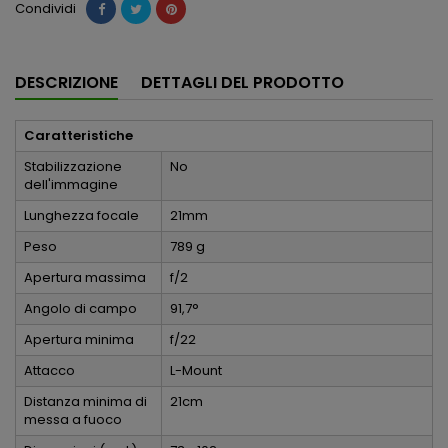
Condividi
DESCRIZIONE
DETTAGLI DEL PRODOTTO
Caratteristiche
Stabilizzazione
No
dell'immagine
Lunghezza focale
21mm
Peso
789 g
Apertura massima
f/2
Angolo di campo
91,7°
Apertura minima
f/22
Attacco
L-Mount
Distanza minima di
21cm
messa a fuoco