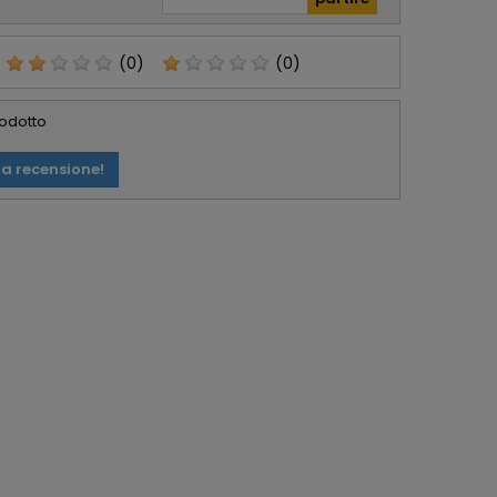
(0)
(0)
rodotto
ua recensione!