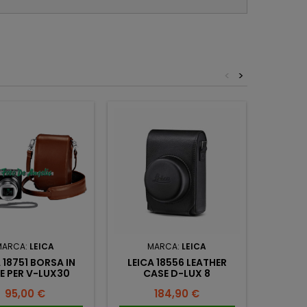
<
>
MARCA:
LEICA
MARCA:
LEICA
M
 18751 BORSA IN
LEICA 18556 LEATHER
LEICA 1
LE PER V-LUX30
CASE D-LUX 8
Prezzo
Prezzo
95,00 €
184,90 €