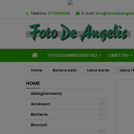
Telefono:
0712801945
E-mail:
info@fotodeangelis
FOTOCAMERE DIGITALI
OBIETTIVI
Home
Borse e zaini
Leica borse
Leica 1
HOME
Abbigliamento
Accessori
Batterie
Binocoli