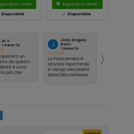
giungi al carrello
Aggiungi al carrello
Ag





Disponibile
Disponibile
No
John Angelo
domen
AL V
Salvi
tattoli
1 mese fa
1 mese fa
1 mese 
〉
quistato un
La fotocamera è
preciso ed
tivo da questo
arrivata rispettando
affidabile.
ditore e sono
in tempi velocissimi
ta più che
data l'alta richiesta
sfatta.
del prodotto e sono
zione veloce,
rimasto
mo packaging e
piacevolmente
t in regalo
sorpreso. Avevo già
icolarmente
acquistato in
zzati. Lo
passato da Foto De
glio, serio e
Angelis e si
abile.
confermano molto
affidabili e Seri.