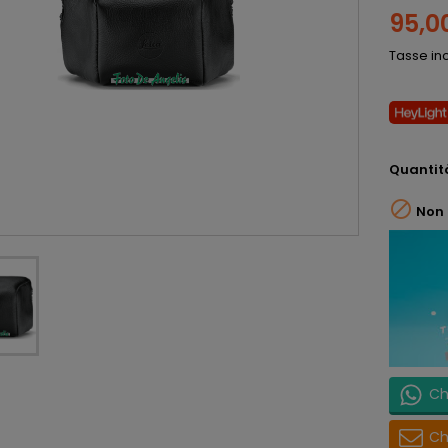
95,0
Tasse in
Quantit

Non 
Ch
Ch