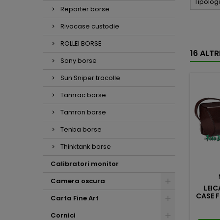
Tipolog
Reporter borse
Rivacase custodie
ROLLEI BORSE
16 ALT
Sony borse
Sun Sniper tracolle
Tamrac borse
Tamron borse
Tenba borse
Thinktank borse
Calibratori monitor
Camera oscura
LEIC
CASE 
Carta Fine Art
Cornici