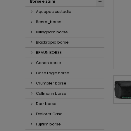
Borse e zaini
Aquapac custodie
Benro_borse
Billingham borse
Blackrapid borse
BRAUN BORSE
Canon borse
Case Logic borse
Crumpler borse
Cullmann borse
Dorr borse
Explorer Case
Fujifilm borse