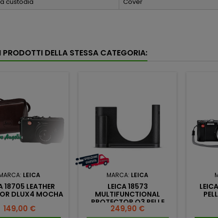
ia custodia
Cover
RI PRODOTTI DELLA STESSA CATEGORIA:
MARCA:
LEICA
MARCA:
LEICA
A 18705 LEATHER
LEICA 18573
LEICA
FOR DLUX4 MOCHA
MULTIFUNCTIONAL
PEL
PROTECTOR Q3 PELLE
Prezzo
Prezzo
149,00 €
249,90 €
NERO