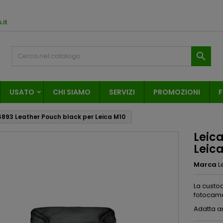
.it

USATO
CHI SIAMO
SERVIZI
PROMOZIONI
F
4893 Leather Pouch black per Leica M10
Leic
Leic
Marca
L
La custod
fotocame
Adatta an