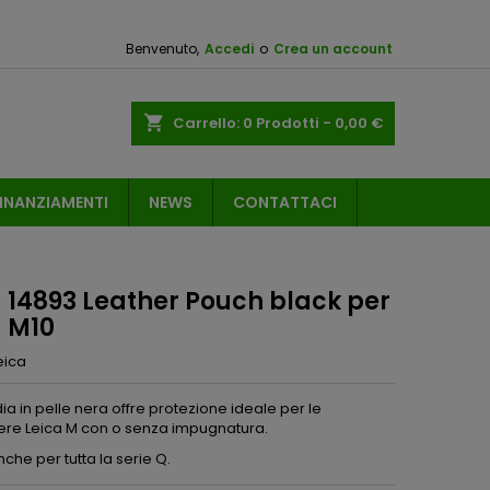
Benvenuto,
Accedi
o
Crea un account
shopping_cart
Carrello:
0
Prodotti - 0,00 €
INANZIAMENTI
NEWS
CONTATTACI
a 14893 Leather Pouch black per
a M10
eica
ia in pelle nera offre protezione ideale per le
re Leica M con o senza impugnatura.
che per tutta la serie Q.