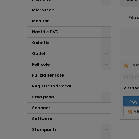
professionalità ...
che altro !!!
Microscopi
Filtro
Monitor
Nastri e DVD
Obiettivi
Outlet
Pellicole
Tota
Pulizia sensore
Registratori vocali
Vista v
Sala posa
Aggi
Scanner
Ved
Software
Stampanti