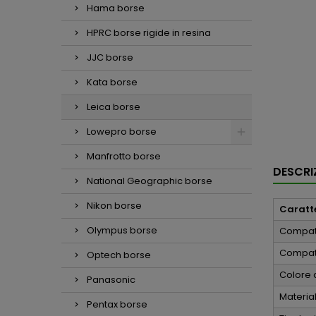
Hama borse
HPRC borse rigide in resina
JJC borse
Kata borse
Leica borse
Lowepro borse
Manfrotto borse
DESCRI
National Geographic borse
Nikon borse
Caratte
Olympus borse
Compati
Compati
Optech borse
Colore 
Panasonic
Material
Pentax borse