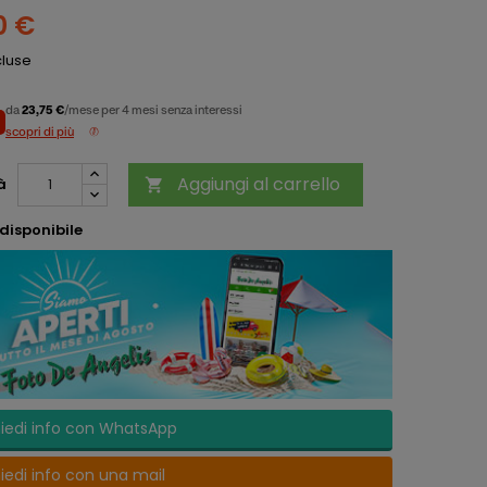
0 €
cluse
da
23,75 €
/mese per 4 mesi senza interessi
scopri di più
Aggiungi al carrello
à

disponibile
iedi info con WhatsApp
iedi info con una mail