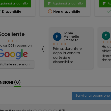
ggiungi al carrello
Aggiungi al carrello
Ag




Disponibile
Non disponibile
Eccellente
Fabio
mauro simeoli
Mennella
1 mese fa
1 mese fa
〈
to su
1058
recensioni
Ho acquistato per
Ho ac
Prima, durante e
corrispondenza un
obiet
dopo la vendita
binocolo Nikon. Il
riven
cortesia e
prezzo era il più
rimas
disponibilità
conveniente online
soddi
 tutte le recensioni
eccellenti. Grazie
e sono stati molto
Spedi
ancora!
veloci nella
otti
spedizione. Tutto
gadge
NSIONI
(0)
perfetto
part
appre
consi
Scrivi una recensione
affid
 base
0
recensioni
-
0
/
5