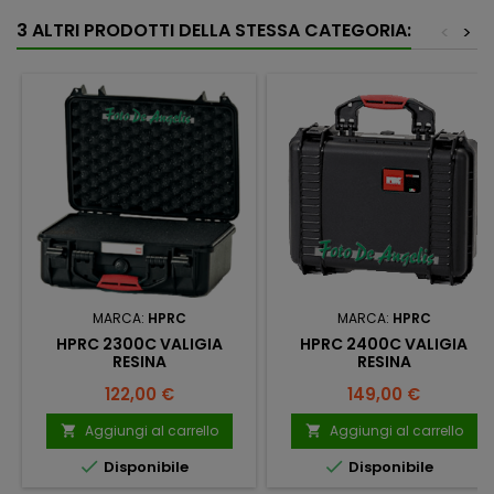
3 ALTRI PRODOTTI DELLA STESSA CATEGORIA:
<
>
MARCA:
HPRC
MARCA:
HPRC
HPRC 2300C VALIGIA
HPRC 2400C VALIGIA
RESINA
RESINA
Prezzo
Prezzo
122,00 €
149,00 €
Aggiungi al carrello
Aggiungi al carrello




Disponibile
Disponibile