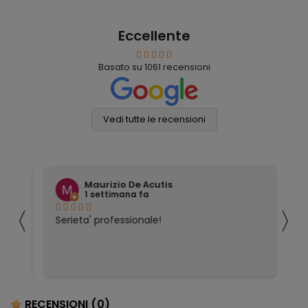
Eccellente
Basato su
1061
recensioni
Vedi tutte le recensioni
Maurizio De Acutis
1 settimana fa
〈
〉
ivi
Serieta' professionale!
Tu
co
RECENSIONI
(0)