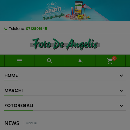
Telefono:
0712801945
0



shopping_cart
HOME
MARCHI
FOTOREGALI
NEWS
VIEW ALL