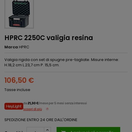
HPRC 2250C valigia resina
Marca
HPRC
Valigia rigida con set di spugne pre-tagliate. Misure interne:
H.18,2 cm L.23,7 cm P. 15,5 cm.
106,50 €
Tasse incluse
da
21,30 €
/mese per 5 mesi senza interessi
scopri di più
SPEDIZIONE ENTRO 24 ORE DALL'ORDINE