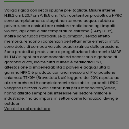
Valigia rigida con set di spugne pre-tagliate. Misure interne:
H.18,2 cm L.23,7 cm P. 15,5 cm. Tutti i contenitori prodotti da HPRC
sono completamente stagni, non temono acqua, sabbia e
polvere, sono costruiti per resistere molto bene agli impatti
violenti, agli acidi e alle temperature estreme (-41°/+80°),
inoltre sono fuoco ritardanti. Le guarnizioni, senza effetto
memoria, rendono i contenitori perfettamente ermetici, infatti
sono dotati di comoda valvola equalizzatrice della pressione.
Sono prodotti di produzione e progettazione totalmente MADE
IN ITALY in ogni loro componente ed accessorio e godono di
garanzia a vita, inoltre tutta la linea è certificata IP67,
attestazione di impenetrabilità a polveri e acqua.Tutta la
gamma HPRC è prodotta con una mescola di Prolipopilene
chiamato TTX01® (Brevettato), più leggera del 20% rispetto ad
altre marche ed è completamente riciclabile. I prodotti HPRC
vengono utilizzati in vari settori: nati per il mondo foto/video,
hanno attirato sempre più interesse nel settore militare e
industriale, fino ad imporsi in settori come la nautica, diving e
outdoor.
Vai al sito del produttore