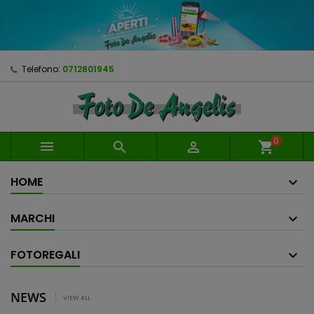
Telefono:
0712801945
0



shopping_cart
HOME
MARCHI
FOTOREGALI
NEWS
VIEW ALL