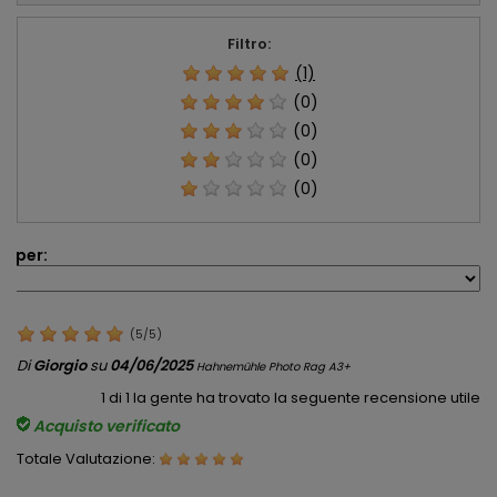
Filtro:
(1)
(0)
(0)
(0)
(0)
a per:
(
5
/
5
)
Di
Giorgio
su
04/06/2025
Hahnemühle Photo Rag A3+
1
di
1
la gente ha trovato la seguente recensione utile
Acquisto verificato
Totale Valutazione: