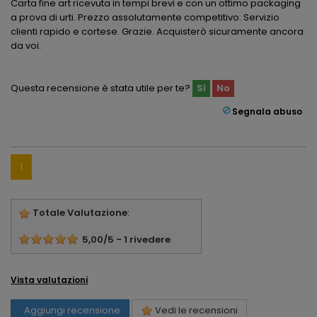
Carta fine art ricevuta in tempi brevi e con un ottimo packaging
a prova di urti. Prezzo assolutamente competitivo. Servizio
clienti rapido e cortese. Grazie. Acquisterò sicuramente ancora
da voi.
Questa recensione è stata utile per te?
Sì
No
Segnala abuso
1
Totale Valutazione
:
5,00
/
5
-
1
rivedere
Vista valutazioni
Aggiungi recensione
Vedi le recensioni