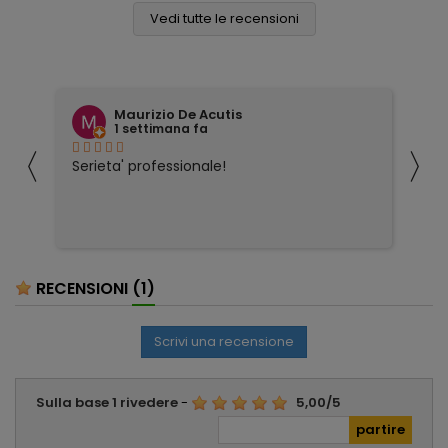
Vedi tutte le recensioni
Maurizio De Acutis
1 settimana fa
〈
〉
ivi
Serieta' professionale!
Tu
co
RECENSIONI
(1)
Scrivi una recensione
Sulla base
1
rivedere
-
5,00
/
5