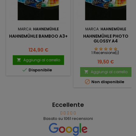
MARCA:
HAHNEMÜHLE
MARCA:
HAHNEMÜHLE
HAHNEMÜHLE BAMBOO A3+
HAHNEMÜHLE PHOTO
GLOSSY A4
Prezzo
124,90 €
1 Recensione(i)
Aggiungi al carrello

Prezzo
19,50 €

Disponibile
Aggiungi al carrello


Non disponibile
Eccellente
Basato su
1061
recensioni