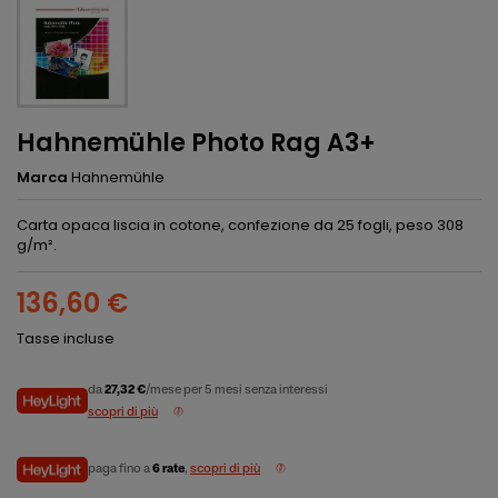
Hahnemühle Photo Rag A3+
Marca
Hahnemühle
Carta opaca liscia in cotone, confezione da 25 fogli, peso 308
g/m².
136,60 €
Tasse incluse
da
27,32 €
/mese per 5 mesi senza interessi
scopri di più
paga fino a
6 rate
,
scopri di più