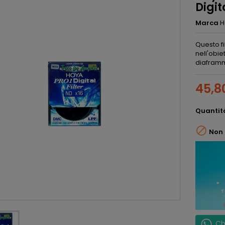
Digit
Marca
H
Questo fi
nell'obie
diaframma
45,8
Quantit

Non 
Ch