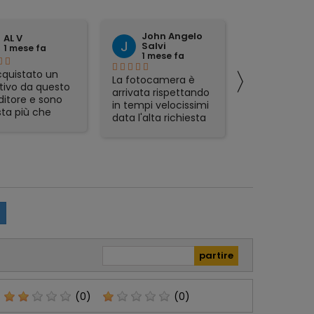
John Angelo
domen
AL V
Salvi
tattoli
1 mese fa
1 mese fa
1 mese 
〉
quistato un
La fotocamera è
preciso ed
tivo da questo
arrivata rispettando
affidabile.
ditore e sono
in tempi velocissimi
ta più che
data l'alta richiesta
sfatta.
del prodotto e sono
zione veloce,
rimasto
mo packaging e
piacevolmente
t in regalo
sorpreso. Avevo già
icolarmente
acquistato in
zzati. Lo
passato da Foto De
glio, serio e
Angelis e si
abile.
confermano molto
affidabili e Seri.
(0)
(0)