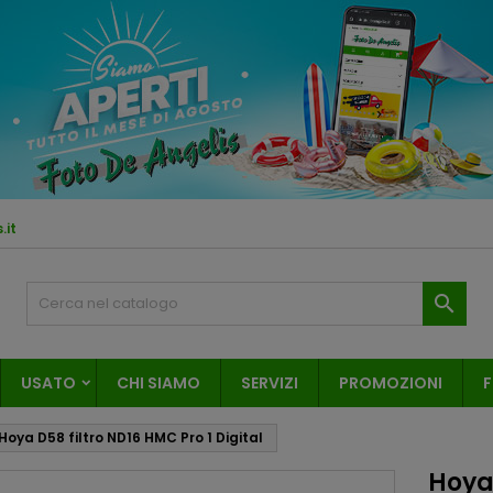
.it

USATO
CHI SIAMO
SERVIZI
PROMOZIONI
F
Hoya D58 filtro ND16 HMC Pro 1 Digital
Hoya 