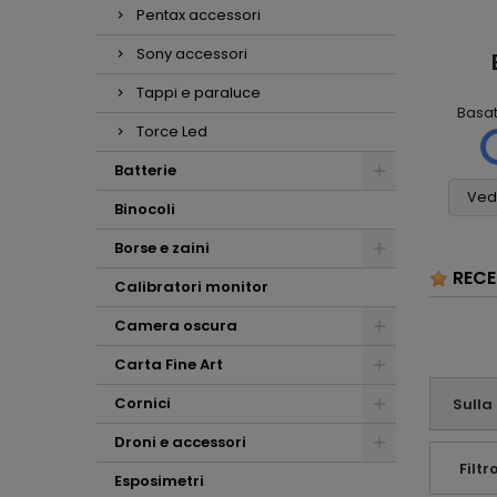
Pentax accessori
Sony accessori
Mauro
Mario Massini
Scalabrin
2 mesi fa
1 settimana fa
Tappi e paraluce
Basa
Ho molto
Tutto
Torce Led
apprezzato la
. (
assolutamente
scrupolosità nella
6
perfetto! Non vedo
Batterie
valutazione del mio
cosa si potrebbe
usato e i consigli per
Vedi
pretendere di più,
Binocoli
l'acquisto della
grazie
nuova fotocamera
Borse e zaini
(con i relativi pregi e
RECE
difetti) . Mi ritengo
Calibratori monitor
sinceramente
soddisfatto e
Camera oscura
tutelato dalla
consulenza che mi
Carta Fine Art
avete offerto.
Affabilità e
Cornici
Sulla
professionalità ...
che altro !!!
Droni e accessori
Filtro
Esposimetri