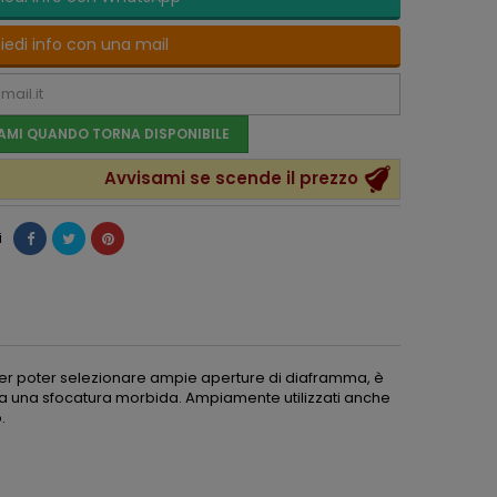
iedi info con una mail
AMI QUANDO TORNA DISPONIBILE
Avvisami se scende il prezzo
i
vo per poter selezionare ampie aperture di diaframma, è
venta una sfocatura morbida. Ampiamente utilizzati anche
.