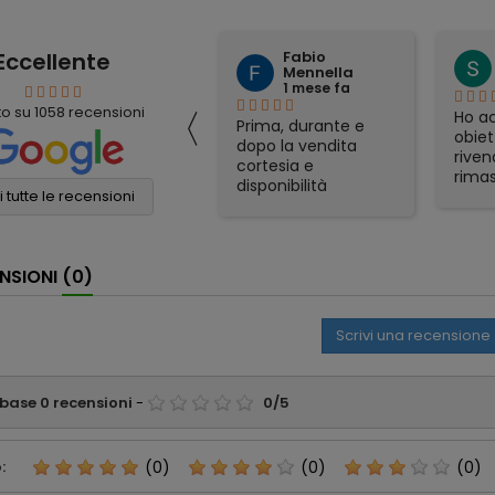
Eccellente
Fabio
mauro simeoli
Mennella
1 mese fa
1 mese fa
〈
to su
1058
recensioni
Ho acquistato per
Ho ac
Prima, durante e
corrispondenza un
obiet
dopo la vendita
binocolo Nikon. Il
riven
cortesia e
prezzo era il più
rimas
disponibilità
conveniente online
soddi
 tutte le recensioni
eccellenti. Grazie
e sono stati molto
Spedi
ancora!
veloci nella
otti
spedizione. Tutto
gadge
NSIONI
(0)
perfetto
part
appre
consi
Scrivi una recensione
affid
 base
0
recensioni
-
0
/
5
:
(0)
(0)
(0)