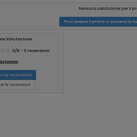
Nessuna valutazione per il p
Puoi essere il primo a scrivere la t
le Valutazione
:
0
/
5
-
0
recensioni
alutazioni
ungi recensione
i le recensioni