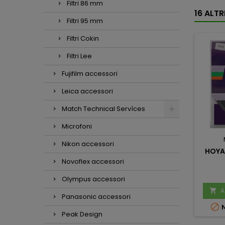
Filtri 86 mm
16 ALT
Filtri 95 mm
Filtri Cokin
Filtri Lee
Fujifilm accessori
Leica accessori
Match Technical Servìces
Microfoni
Nikon accessori
HOYA 
Novoflex accessori
Olympus accessori
A

Panasonic accessori

N
Peak Design