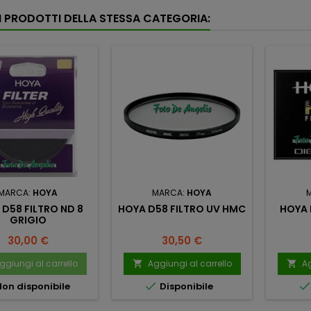
RI PRODOTTI DELLA STESSA CATEGORIA:
MARCA:
HOYA
MARCA:
HOYA
D58 FILTRO ND 8
HOYA D58 FILTRO UV HMC
HOYA 
GRIGIO
Prezzo
Prezzo
30,00 €
30,50 €
ggiungi al carrello
Aggiungi al carrello
Ag



on disponibile
Disponibile