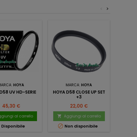
<
>
MARCA:
HOYA
MARCA:
HOYA
M
D58 UV HD-SERIE
HOYA D58 CLOSE UP SET
HOY
+3
PO
CIRCOLA
Prezzo
Prezzo
45,30 €
22,00 €
giungi al carrello
Aggiungi al carrello
Ag





Disponibile
Non disponibile