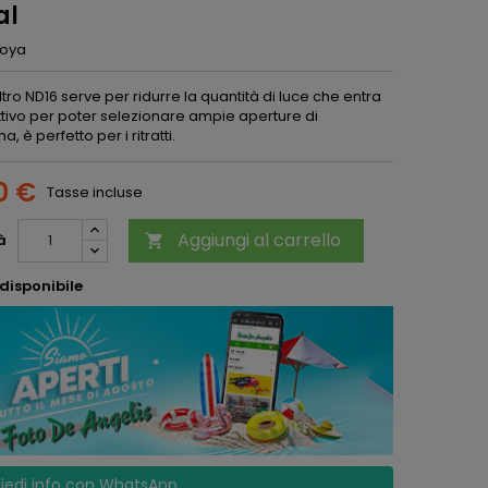
al
oya
ltro ND16 serve per ridurre la quantità di luce che entra
ttivo per poter selezionare ampie aperture di
, è perfetto per i ritratti.
0 €
Tasse incluse
Aggiungi al carrello
à

disponibile
iedi info con WhatsApp