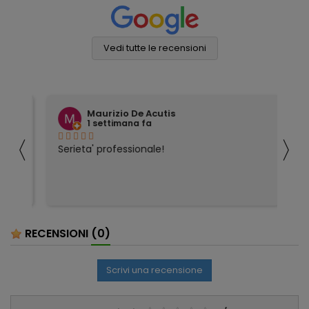
Vedi tutte le recensioni
Maurizio De Acutis
1 settimana fa
〈
〉
ivi
Serieta' professionale!
Tu
co
RECENSIONI
(0)
Scrivi una recensione