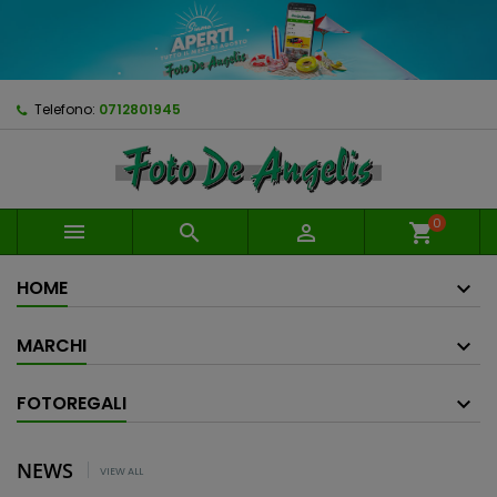
Telefono:
0712801945
0



shopping_cart
HOME
MARCHI
FOTOREGALI
NEWS
VIEW ALL