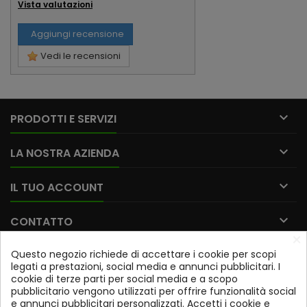
Vista valutazioni
Aggiungi recensione
Vedi le recensioni

PRODOTTI E SERVIZI

LA NOSTRA AZIENDA

IL TUO ACCOUNT

CONTATTO
×
Questo negozio richiede di accettare i cookie per scopi
Iscriviti alla nostra newsletter
legati a prestazioni, social media e annunci pubblicitari. I
cookie di terze parti per social media e a scopo
OK
pubblicitario vengono utilizzati per offrire funzionalità social
e annunci pubblicitari personalizzati. Accetti i cookie e