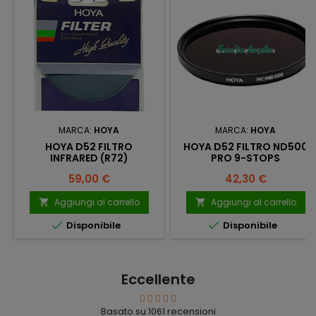
MARCA:
HOYA
MARCA:
HOYA
HOYA D52 FILTRO
HOYA D52 FILTRO ND500
INFRARED (R72)
PRO 9-STOPS
Prezzo
Prezzo
59,00 €
42,30 €
Aggiungi al carrello
Aggiungi al carrello




Disponibile
Disponibile
Eccellente
Basato su
1061
recensioni