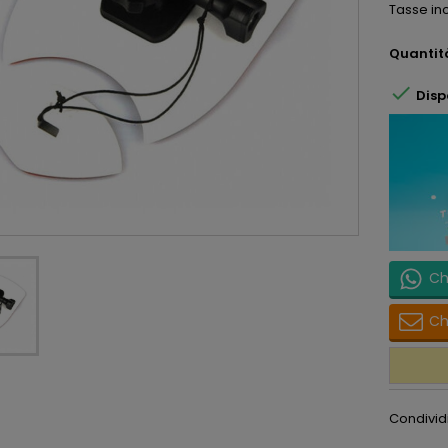
Tasse in
Quantit

Disp
Ch
Ch
Condivid