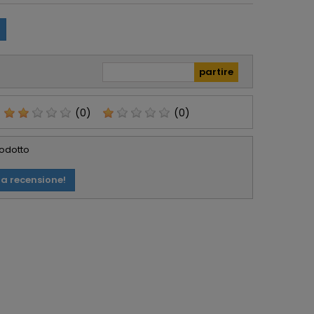
zzati. Lo
passato da Foto De
glio, serio e
Angelis e si
abile.
confermano molto
affidabili e Seri.
(0)
(0)
rodotto
ua recensione!