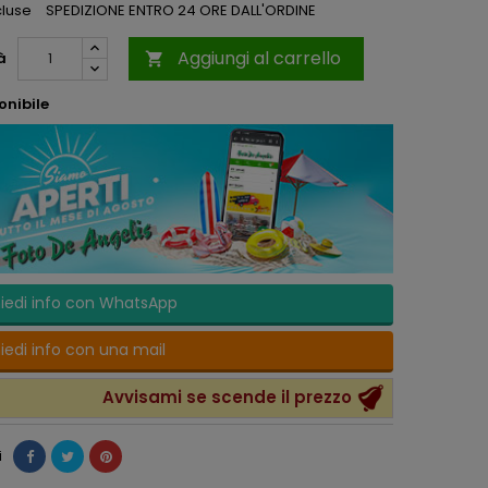
cluse
SPEDIZIONE ENTRO 24 ORE DALL'ORDINE
Aggiungi al carrello
à

onibile
iedi info con WhatsApp
iedi info con una mail
Avvisami se scende il prezzo
i