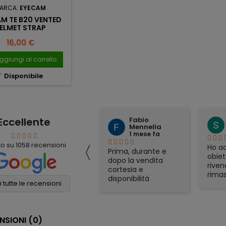
ARCA:
EYECAM
M TE B20 VENTED
ELMET STRAP
Prezzo
16,00 €
ggiungi al carrello

Disponibile
Eccellente
Fabio
mauro simeoli
Mennella
1 mese fa
1 mese fa
〈
to su
1058
recensioni
Ho acquistato per
Ho ac
Prima, durante e
corrispondenza un
obiet
dopo la vendita
binocolo Nikon. Il
riven
cortesia e
prezzo era il più
rimas
disponibilità
conveniente online
soddi
 tutte le recensioni
eccellenti. Grazie
e sono stati molto
Spedi
ancora!
veloci nella
otti
spedizione. Tutto
gadge
NSIONI
(0)
perfetto
part