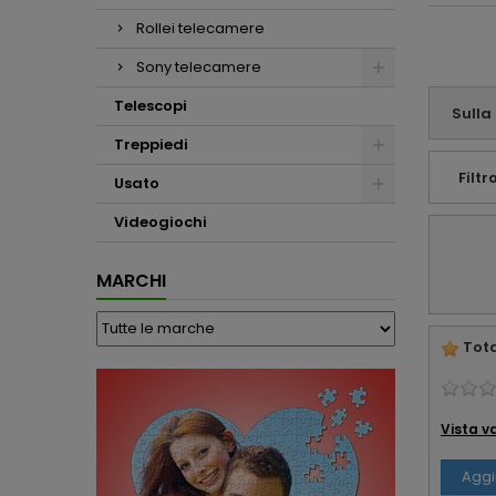
sinceramente
soddisfatto e
Rollei telecamere
tutelato dalla
consulenza che mi
Sony telecamere
avete offerto.
Telescopi
Affabilità e
Sulla
professionalità ...
Treppiedi
che altro !!!
Filtro
Usato
Videogiochi
MARCHI
Tota
Vista v
Aggi