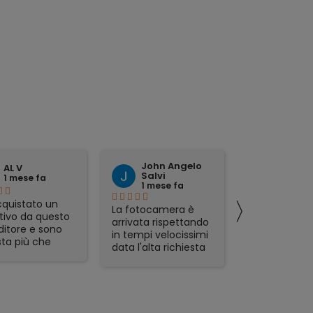
John Angelo
domen
AL V
Salvi
tattoli
1 mese fa
1 mese fa
1 mese 
〉
quistato un
La fotocamera è
preciso ed
tivo da questo
arrivata rispettando
affidabile.
ditore e sono
in tempi velocissimi
ta più che
data l'alta richiesta
sfatta.
del prodotto e sono
zione veloce,
rimasto
mo packaging e
piacevolmente
t in regalo
sorpreso. Avevo già
icolarmente
acquistato in