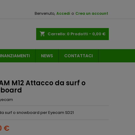
Benvenuto,
Accedi
o
Crea un account
shopping_cart
Carrello:
0
Prodotti - 0,00 €
INANZIAMENTI
NEWS
CONTATTACI
AM M12 Attacco da surf o
board
yecam
da surf o snowboard per Eyecam SD21
0 €