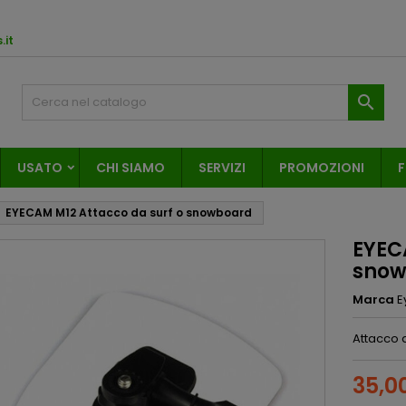
.it

USATO
CHI SIAMO
SERVIZI
PROMOZIONI
F
EYECAM M12 Attacco da surf o snowboard
EYEC
snow
Marca
E
Attacco 
35,0