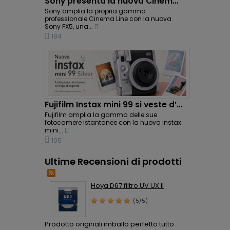
Sony presenta la nuova Cinema Line FX5: potenza...
Sony amplia la propria gamma
professionale Cinema Line con la nuova
Sony FX5, una...
194
Fujifilm Instax mini 99 si veste d’argento:...
Fujifilm amplia la gamma delle sue
fotocamere istantanee con la nuova instax
mini...
105
Ultime Recensioni di prodotti
Hoya D67 filtro UV UX II
(5/5)
Prodotto originali imballo perfetto tutto