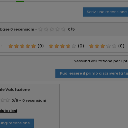
appre
consi
Scrivi una recensione
affid
 base
0
recensioni
-
0
/
5
:
(0)
(0)
(0)
Nessuna valutazione per il p
Puoi essere il primo a scrivere la t
le Valutazione
:
0
/
5
-
0
recensioni
alutazioni
ungi recensione