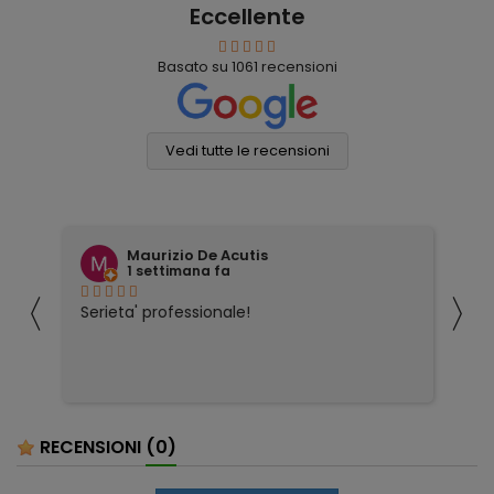
Eccellente
Basato su
1061
recensioni
Vedi tutte le recensioni
Maurizio De Acutis
1 settimana fa
〈
〉
ivi
Serieta' professionale!
Tu
co
RECENSIONI
(0)