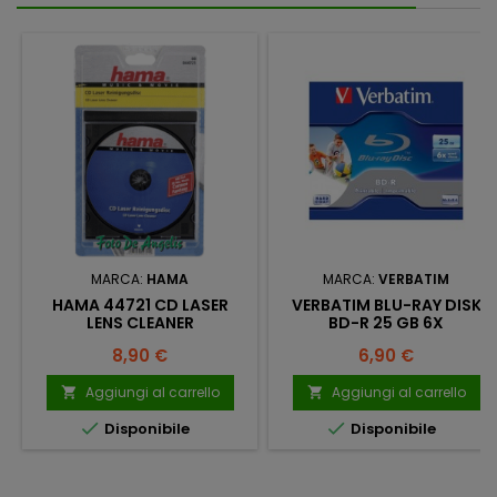
MARCA:
HAMA
MARCA:
VERBATIM
HAMA 44721 CD LASER
VERBATIM BLU-RAY DISK
LENS CLEANER
BD-R 25 GB 6X
Prezzo
Prezzo
8,90 €
6,90 €
Aggiungi al carrello
Aggiungi al carrello




Disponibile
Disponibile