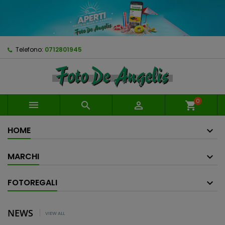
Telefono:
0712801945
0



shopping_cart
HOME
MARCHI
FOTOREGALI
NEWS
VIEW ALL