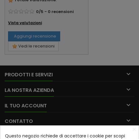
0
/
5
-
0
recensioni
Vista valutazioni
Aggiungi recensione
Vedi le recensioni

PRODOTTI E SERVIZI

LA NOSTRA AZIENDA

IL TUO ACCOUNT

CONTATTO
×
Questo negozio richiede di accettare i cookie per scopi
Iscriviti alla nostra newsletter