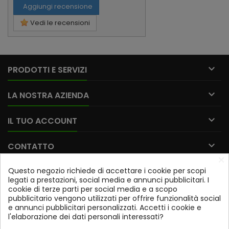
Aggiungi recensione
Vedi le recensioni

PRODOTTI E SERVIZI

LA NOSTRA AZIENDA

IL TUO ACCOUNT

CONTATTO
×
Questo negozio richiede di accettare i cookie per scopi
Iscriviti alla nostra newsletter
legati a prestazioni, social media e annunci pubblicitari. I
cookie di terze parti per social media e a scopo
OK
pubblicitario vengono utilizzati per offrire funzionalità social
e annunci pubblicitari personalizzati. Accetti i cookie e
Potrai annullare l'iscrizione in qualsiasi momento. A tale
l'elaborazione dei dati personali interessati?
scopo, trovi le nostre informazioni di contatto nelle note