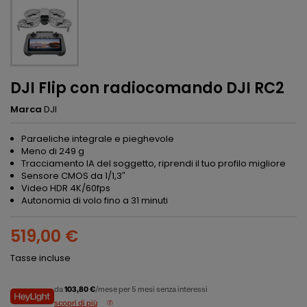
DJI Flip con radiocomando DJI RC2
Marca
DJI
Paraeliche integrale e pieghevole
Meno di 249 g
Tracciamento IA del soggetto, riprendi il tuo profilo migliore
Sensore CMOS da 1/1,3″
Video HDR 4K/60fps
Autonomia di volo fino a 31 minuti
519,00 €
Tasse incluse
da
103,80 €
/mese per 5 mesi senza interessi
scopri di più