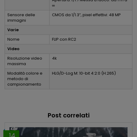
∞
Sensore delle
CMOS da 1/1.3”, pixel effettivi: 48 MP
immagini
Varie
Nome
FLIP con RC2
Video
Risoluzione video
4k
massima
Modalità colore e
HLG/D-Log M: 10-bit 4:2:0 (H.265)
metodo di
campionamento
Post correlati
14