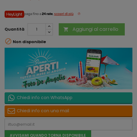
paga fino a
24 rate
,
scopri di più
Aggiungi al carrello
Quantità


Non disponibile
Chiedi info con WhatsApp
Chiedi info con una mail
AVVISAMI QUANDO TORNA DISPONIBILE