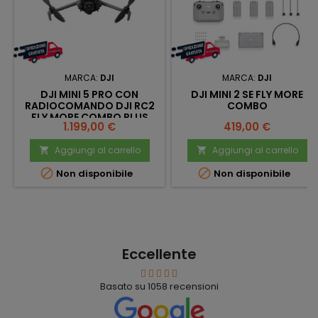
MARCA:
DJI
MARCA:
DJI
DJI MINI 5 PRO CON
DJI MINI 2 SE FLY MORE
RADIOCOMANDO DJI RC2
COMBO
FLY MORE COMBO PLUS
Prezzo
Prezzo
1.199,00 €
419,00 €
Aggiungi al carrello
Aggiungi al carrello




Non disponibile
Non disponibile
Eccellente
Basato su
1058
recensioni