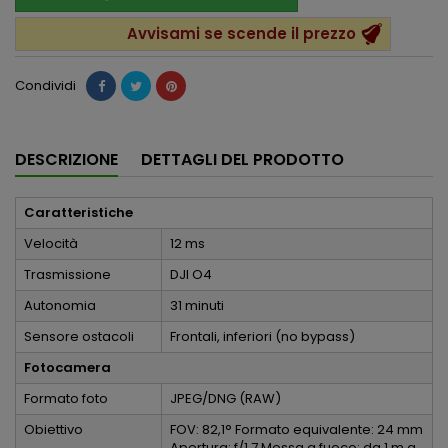
Avvisami se scende il prezzo
Condividi
DESCRIZIONE
DETTAGLI DEL PRODOTTO
Caratteristiche
Velocità
12 ms
Trasmissione
DJI O4
Autonomia
31 minuti
Sensore ostacoli
Frontali, inferiori (no bypass)
Fotocamera
Formato foto
JPEG/DNG (RAW)
Obiettivo
FOV: 82,1° Formato equivalente: 24 mm
Apertura: f/1.7 Messa a fuoco: da 1 m a