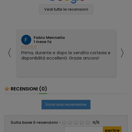
Vedi tutte le recensioni
Fabio Mennella
1 mese fa
〈
〉
Prima, durante e dopo la vendita cortesia e
Ho
disponibilità eccellenti. Grazie ancora!
ri
so
pa
pa
ser
RECENSIONI
(0)
Scrivi una recensione
Sulla base
0
recensioni
-
0
/
5