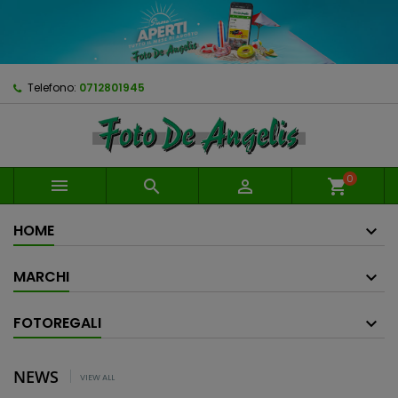
Telefono:
0712801945
0



shopping_cart
HOME
MARCHI
FOTOREGALI
NEWS
VIEW ALL