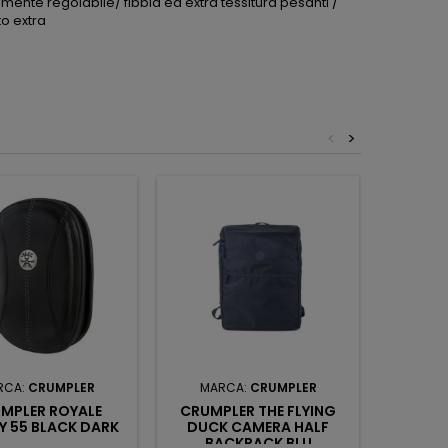
amente regolabile/ fibbia ed extra tessitura pesanti /
to extra
<
>
RCA:
CRUMPLER
MARCA:
CRUMPLER
MAR
MPLER ROYALE
CRUMPLER THE FLYING
CRU
Y 55 BLACK DARK
DUCK CAMERA HALF
THINGY
BACKPACK BLU