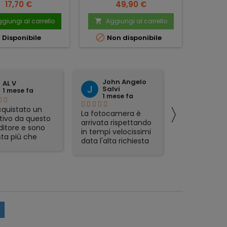
Prezzo
Prezzo
17,70 €
49,90 €
giungi al carrello
Aggiungi al carrello
Ag





Disponibile
Non disponibile
John Angelo
domen
AL V
Salvi
tattoli
1 mese fa
1 mese fa
1 mese 
〉
quistato un
La fotocamera è
preciso ed
tivo da questo
arrivata rispettando
affidabile.
ditore e sono
in tempi velocissimi
ta più che
data l'alta richiesta
sfatta.
del prodotto e sono
zione veloce,
rimasto
mo packaging e
piacevolmente
t in regalo
sorpreso. Avevo già
icolarmente
acquistato in
zzati. Lo
passato da Foto De
glio, serio e
Angelis e si
abile.
confermano molto
affidabili e Seri.