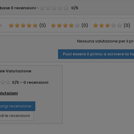
 base
0
recensioni
-
0
/
5
:
(0)
(0)
(0)
Nessuna valutazione per il p
Puoi essere il primo a scrivere la t
le Valutazione
:
0
/
5
-
0
recensioni
alutazioni
ungi recensione
i le recensioni