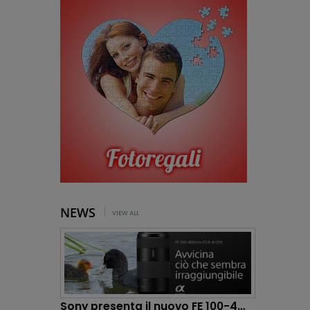
NEWS
VIEW ALL
Sony presenta il nuovo FE 100-400mm F5.6-8 OSS:...