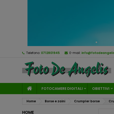
Telefono:
0712801945
E-mail:
info@fotodeangelis
FOTOCAMERE DIGITALI
OBIETTIVI
Home
Borse e zaini
Crumpler borse
Cru
HOME