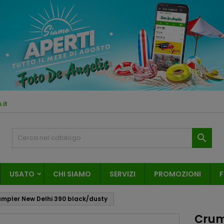
.it

USATO
CHI SIAMO
SERVIZI
PROMOZIONI
F
mpler New Delhi 390 black/dusty
Crum