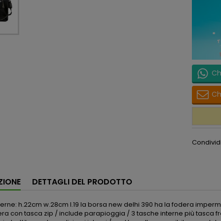
Ch
Ch
Condivid
ZIONE
DETTAGLI DEL PRODOTTO
terne: h.22cm w.28cm l.19 la borsa new delhi 390 ha la fodera imperme
a con tasca zip / include parapioggia / 3 tasche interne più tasca