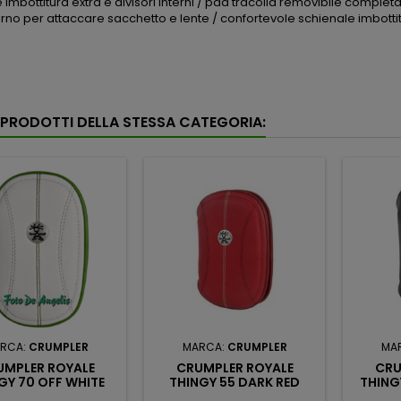
e imbottitura extra e divisori interni / pad tracolla removibile complet
rno per attaccare sacchetto e lente / confortevole schienale imbotti
I PRODOTTI DELLA STESSA CATEGORIA:
RCA:
CRUMPLER
MARCA:
CRUMPLER
MA
UMPLER ROYALE
CRUMPLER ROYALE
CRU
GY 70 OFF WHITE
THINGY 55 DARK RED
THING