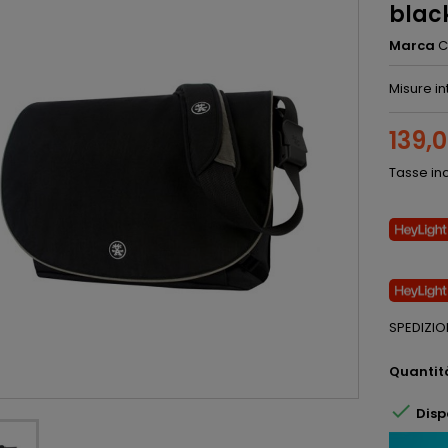
blac
Marca
C
Misure in
139,
Tasse in
SPEDIZIO
Quantit

Disp