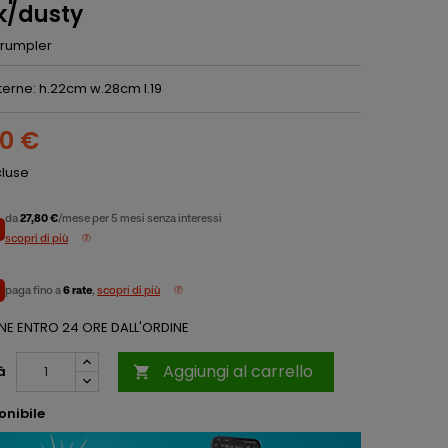
k/dusty
rumpler
terne: h.22cm w.28cm l.19
00 €
cluse
da
27,80 €
/mese per 5 mesi senza interessi
scopri di più
paga fino a
6 rate
,
scopri di più
NE ENTRO 24 ORE DALL'ORDINE
Aggiungi al carrello
à

onibile