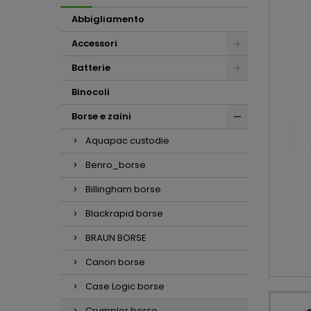
Abbigliamento
Accessori
Batterie
Binocoli
Borse e zaini
Aquapac custodie
Benro_borse
Billingham borse
Blackrapid borse
BRAUN BORSE
Canon borse
Case Logic borse
Crumpler borse