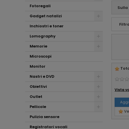
avete offerto.
Affabilità e
Fotoregali
Sulla
professionalità ...
Gadget natalizi
che altro !!!
Filtro
Inchiostri e toner
Lomography
Memorie
Microscopi
Monitor
Tota
Nastri e DVD
Obiettivi
Vista v
Outlet
Aggi
Pellicole
Ved
Pulizia sensore
Registratori vocali