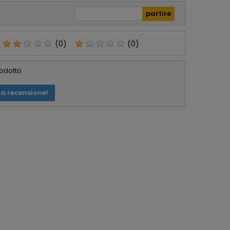
(0)
(0)
rodotto
ua recensione!