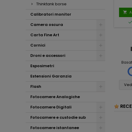
Thinktank borse
A

Calibratori monitor
Camera oscura
Carta Fine Art
Cornici
Mauro
Mario Massini
Scalabrin
2 mesi fa
Droni e accessori
1 mese fa
Basa
Ho molto
Esposimetri
Tutto
apprezzato la
. (
assolutamente
scrupolosità nella
Estensioni Garanzia
6
perfetto! Non vedo
valutazione del mio
cosa si potrebbe
usato e i consigli per
Vedi
Flash
pretendere di più,
l'acquisto della
grazie
nuova fotocamera
Fotocamere Analogiche
(con i relativi pregi e
RECE
difetti) . Mi ritengo
Fotocamere Digitali
sinceramente
soddisfatto e
Fotocamere e custodie sub
tutelato dalla
consulenza che mi
Fotocamere istantanee