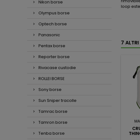
rimovibil
Nikon borse
loop este
Olympus borse
Optech borse
Panasonic
7 ALTR
Pentax borse
Reporter borse
Rivacase custodie
ROLLEI BORSE
Sony borse
Sun Sniper tracolle
Tamrac borse
MA
Tamron borse
CR
Tenba borse
THIN