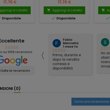
Prezzo
Prezzo
17,70 €
17,70 €
ggiungi al carrello
Aggiungi al carrello
Ag




Disponibile
Disponibile
Eccellente
Fabio
mauro simeoli
Mennella
1 mese fa
1 mese fa
〈
to su
1058
recensioni
Ho acquistato per
Ho ac
Prima, durante e
corrispondenza un
obiet
dopo la vendita
binocolo Nikon. Il
riven
cortesia e
prezzo era il più
rimas
disponibilità
conveniente online
soddi
 tutte le recensioni
eccellenti. Grazie
e sono stati molto
Spedi
ancora!
veloci nella
otti
spedizione. Tutto
gadge
NSIONI
(0)
perfetto
part
appre
consi
Scrivi una recensione
affid