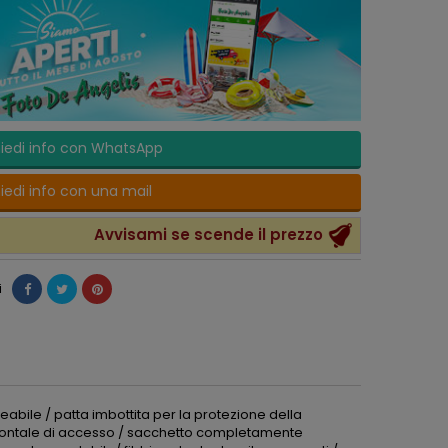
iedi info con WhatsApp
iedi info con una mail
Avvisami se scende il prezzo
i
abile / patta imbottita per la protezione della
 frontale di accesso / sacchetto completamente