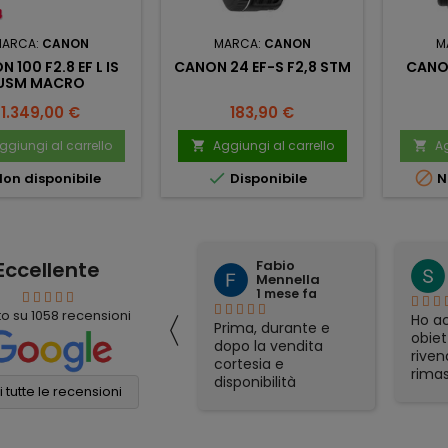
ARCA:
CANON
MARCA:
CANON
M
 100 F2.8 EF L IS
CANON 24 EF-S F2,8 STM
CANON
USM MACRO
Prezzo
Prezzo
1.349,00 €
183,90 €
ggiungi al carrello
Aggiungi al carrello
Ag




on disponibile
Disponibile
N
Eccellente
Fabio
mauro simeoli
Mennella
1 mese fa
1 mese fa
〈
to su
1058
recensioni
Ho acquistato per
Ho ac
Prima, durante e
corrispondenza un
obiet
dopo la vendita
binocolo Nikon. Il
riven
cortesia e
prezzo era il più
rimas
disponibilità
conveniente online
soddi
 tutte le recensioni
eccellenti. Grazie
e sono stati molto
Spedi
ancora!
veloci nella
otti
spedizione. Tutto
gadge