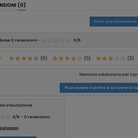
NSIONI
(0)
perfetto
part
appre
consi
Scrivi una recensione
affid
 base
0
recensioni
-
0
/
5
:
(0)
(0)
(0)
Nessuna valutazione per il p
Puoi essere il primo a scrivere la t
le Valutazione
:
0
/
5
-
0
recensioni
alutazioni