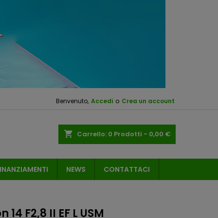
Benvenuto,
Accedi
o
Crea un account
shopping_cart
Carrello:
0
Prodotti - 0,00 €
INANZIAMENTI
NEWS
CONTATTACI
 14 F2,8 II EF L USM