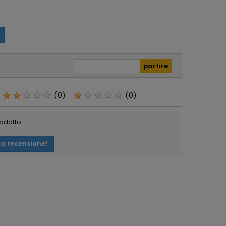
sorpreso. Avevo già
icolarmente
acquistato in
zzati. Lo
passato da Foto De
glio, serio e
Angelis e si
abile.
confermano molto
affidabili e Seri.
(0)
(0)
rodotto
ua recensione!