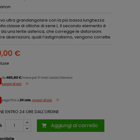
anon
ttivo ultra grandangolare con la più bassa lunghezza
lla classe di ottiche di serie L. Il secondo elemento è
o da una lente asferica, che corregge le distorsioni.
re aberrazioni, quali l’astigmatismo, vengono corrette.
9,00 €
cluse
da
465,80 €
/mese per 5 mesi senza interessi
scopri di più
paga fino a
24 rate
,
scopri di più
NE ENTRO 24 ORE DALL'ORDINE
Aggiungi al carrello
à

onibile