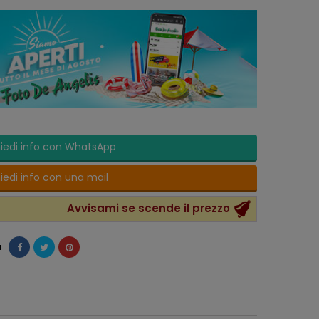
iedi info con WhatsApp
iedi info con una mail
Avvisami se scende il prezzo
i