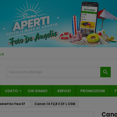
.it

USATO
CHI SIAMO
SERVIZI
PROMOZIONI
F
biettivi fissi EF
Canon 14 F2,8 II EF L USM
Canon