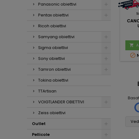
Panasonic obiettivi
M
Pentax obiettivi
CANON
Ricoh obiettivi
Samyang obiettivi
A

Sigma obiettivi

N
Sony obiettivi
Tamron obiettivi
Tokina obiettivi
Mauro
Mario Massini
Scalabrin
2 mesi fa
TTArtisan
1 settimana fa
Basa
Ho molto
Tutto
VOIGTLANDER OBIETTIVI
apprezzato la
. (
assolutamente
scrupolosità nella
Zeiss obiettivi
6
perfetto! Non vedo
valutazione del mio
cosa si potrebbe
usato e i consigli per
Vedi
Outlet
pretendere di più,
l'acquisto della
grazie
nuova fotocamera
Pellicole
(con i relativi pregi e