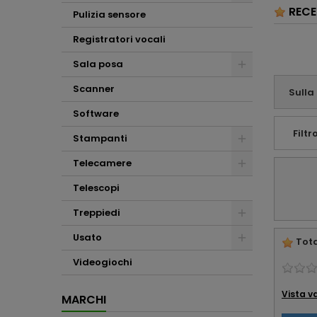
RECE
difetti) . Mi ritengo
Pulizia sensore
sinceramente
soddisfatto e
Registratori vocali
tutelato dalla
consulenza che mi
Sala posa
avete offerto.
Affabilità e
Scanner
Sulla
professionalità ...
che altro !!!
Software
Filtro
Stampanti
Telecamere
Telescopi
Treppiedi
Usato
Tota
Videogiochi
Vista v
MARCHI