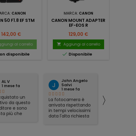
ARCA:
CANON
MARCA:
CANON
M
 50 F1.8 EF STM
CANON MOUNT ADAPTER
CANON 35
EF-EOS R
Prezzo
Prezzo
P
142,00 €
129,00 €
2
giungi al carrello
Aggiungi al carrello
Ag




on disponibile
Disponibile
No
John Angelo
domen
AL V
Salvi
tattoli
1 mese fa
1 mese fa
1 mese 
〉
quistato un
La fotocamera è
preciso ed
tivo da questo
arrivata rispettando
affidabile.
ditore e sono
in tempi velocissimi
ta più che
data l'alta richiesta
sfatta.
del prodotto e sono
zione veloce,
rimasto
mo packaging e
piacevolmente
t in regalo