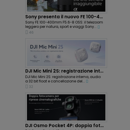
Sony presenta il nuovo FE 100-400mm F5.6-8 OSS:...
Sony FE 100-400mm F5.6-8 OSS: il telezoom
leggero per natura, sport e viaggi Sony...
46
DJI Mic Mini 2S: registrazione interna e...
DJI Mic Mini 2S: registrazione interna, audio
a 32 bit float e cancellazione del...
32
DJI Osmo Pocket 4P: doppia fotocamera e riprese...