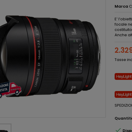
Marca
C
E’ l’obie
focale ne
costituit
Anche alt
2.32
Tasse in
SPEDIZIO
Quantit

Disp