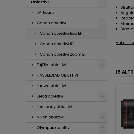
Obiettivi
Struttu
7Artisans
Angolo
Regola
Canon obiettivi
Minima
Diametr
Canon obiettivi fissi EF
Vai al si
Canon obiettivi RF
Canon obiettivi zoom EF
Fujifilm obiettivi
16 ALT
HASSELBLAD OBIETTIVI
Laowa obiettivi
Leica obiettivi
Lensbaby obiettivi
Nikon obiettivi
Olympus obiettivi